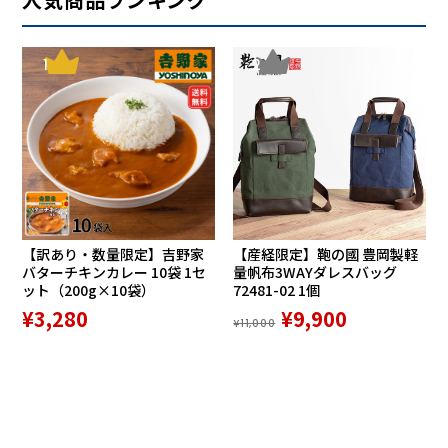
1
2
【訳あり・数量限定】吉野家
【産経限定】鞄の國 豊岡製軽
バターチキンカレー 10袋 1セ
量帆布3WAYダレスバッグ
ット（200g×10袋）
72481-02 1個
¥3,280
¥9,900
¥11,000