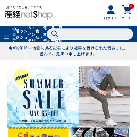
0
フ
全
フ
ァ
グル
ログイン
カート
ホー
家
産
て
新
ァ
ッ
メ・
ム・
電・
書
経
の
着
ッ
シ
食
イン
オー
籍・
新
カ
商
シ
ョ
品・
テ
テリ
ディ
音楽
聞
品
ョ
ン
ドリ
ゴ
ア
オ
社
令和8年熊本地震に係る災害により被害を受けられた皆さまに。
ン
小
ンク
リ
謹んでお見舞い申し上げます。
物