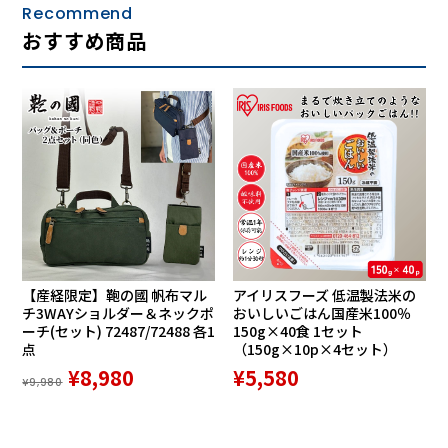
Recommend
おすすめ商品
【産経限定】鞄の國 帆布マル
アイリスフーズ 低温製法米の
チ3WAYショルダー＆ネックポ
おいしいごはん国産米100％
ーチ(セット) 72487/72488 各1
150g×40食 1セット
点
（150g×10p×4セット）
¥8,980
¥5,580
¥9,980