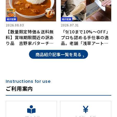
2026.08.03
2026.07.31
【数量限定特価＆送料無
「9/10まで10%〜OFF」
料】賞味期限間近の訳あ
プロも認める手仕事の逸
り品 吉野家バターチキ
品。老舗「浅草アートブ
ンカレー
ラシ」と「森平」が贈
商品紹介記事一覧を見る
る、上質な道具のある暮
らし
Instructions for use
ご利用案内