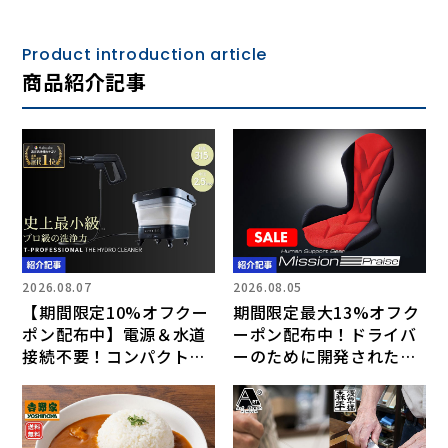
Product introduction article
商品紹介記事
2026.08.07
2026.08.05
【期間限定10%オフクー
期間限定最大13%オフク
ポン配布中】電源＆水道
ーポン配布中！ドライバ
接続不要！コンパクト＆
ーのために開発された日
超軽量でプロ級洗浄力の
本製 車用シートクッショ
高圧洗浄機
ン「Mission Praise」