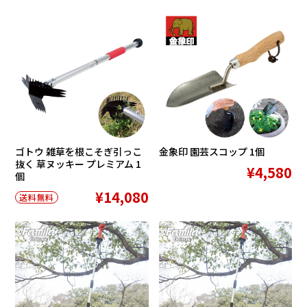
ゴトウ 雑草を根こそぎ引っこ
金象印 園芸スコップ 1個
抜く 草ヌッキー プレミアム 1
¥4,580
個
¥14,080
送料無料
在庫切れ
在庫切れ