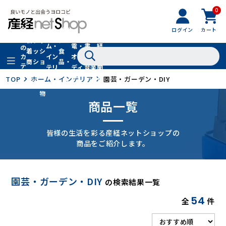
0
フ
全
フ
ァ
グル
ログイン
カート
ホー
家
産
て
新
ァ
ッ
メ・
ム・
電・
書
経
の
着
ッ
シ
食
イン
オー
籍・
新
カ
商
シ
ョ
品・
テ
テリ
ディ
音楽
聞
品
ョ
ン
ドリ
ゴ
ア
オ
社
TOP
ホーム・インテリア
園芸・ガーデン・DIY
ン
小
ンク
リ
物
商品一覧
皆様の生活を彩る産経ネットショップの
商品をご紹介します。
園芸・ガーデン・DIY
の検索結果一覧
54
全
件