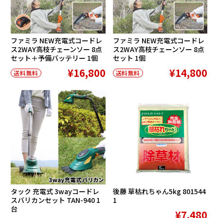
ファミラ NEW充電式コードレ
ファミラ NEW充電式コードレ
ス2WAY高枝チェーンソー 8点
ス2WAY高枝チェーンソー 8点
セット＋予備バッテリー 1個
セット 1個
¥16,800
¥14,800
送料無料
送料無料
在庫切れ
タック 充電式 3wayコードレ
後藤 草枯れちゃん5kg 801544
スバリカンセット TAN-940 1
1
台
¥7,480