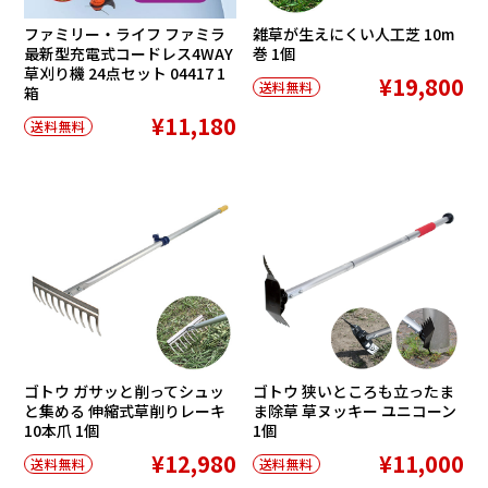
ファミリー・ライフ ファミラ
雑草が生えにくい人工芝 10m
最新型充電式コードレス4WAY
巻 1個
草刈り機 24点セット 04417 1
¥19,800
送料無料
箱
¥11,180
送料無料
ゴトウ ガサッと削ってシュッ
ゴトウ 狭いところも立ったま
と集める 伸縮式草削りレーキ
ま除草 草ヌッキー ユニコーン
10本爪 1個
1個
¥12,980
¥11,000
送料無料
送料無料