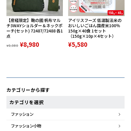
【産経限定】鞄の國 帆布マル
アイリスフーズ 低温製法米の
チ3WAYショルダー＆ネックポ
おいしいごはん国産米100％
ーチ(セット) 72487/72488 各1
150g×40食 1セット
点
（150g×10p×4セット）
¥8,980
¥5,580
¥9,980
カテゴリーから探す
カテゴリを選択
ファッション
ファッション小物