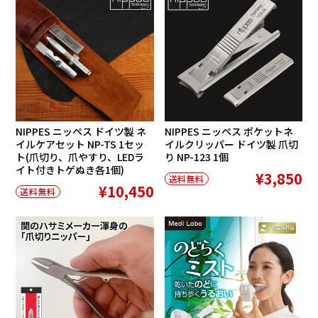
NIPPES ニッペス ドイツ製 ネ
NIPPES ニッペス ポケットネ
イルケアセット NP-TS 1セッ
イルクリッパー ドイツ製 爪切
ト(爪切り、爪やすり、LEDラ
り NP-123 1個
イト付きトゲぬき各1個)
¥3,850
送料無料
¥10,450
送料無料