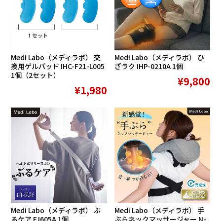
Medi Labo（メディラボ） 交
Medi Labo（メディラボ） ひ
換用ゲルパッド IHC-F21-L005
ざラク IHP-0210A 1個
1個（2セット）
¥9,800
¥1,980
Medi Labo（メディラボ） ぶ
Medi Labo（メディラボ） 手
るケア FJ605A 1個
ぶらネックマッサージャー N-