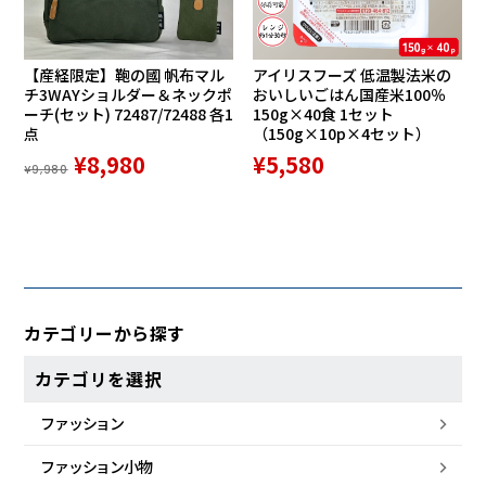
【産経限定】鞄の國 帆布マル
アイリスフーズ 低温製法米の
チ3WAYショルダー＆ネックポ
おいしいごはん国産米100％
ーチ(セット) 72487/72488 各1
150g×40食 1セット
点
（150g×10p×4セット）
¥8,980
¥5,580
¥9,980
カテゴリーから探す
カテゴリを選択
ファッション
ファッション小物