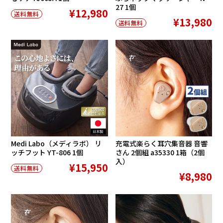
27 1個
¥12,980
送料無料
¥13,980
送料無料
在庫切れ
Medi Labo（メディラボ） リ
充電式楽らく耳穴集音器 音響
ッチフット YT-806 1個
さん 2個組 a35330 1箱（2個
入）
¥15,950
送料無料
¥8,980
在庫切れ