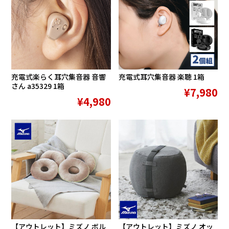
充電式楽らく耳穴集音器 音響
充電式耳穴集音器 楽聴 1箱
さん a35329 1箱
¥7,980
¥4,980
【アウトレット】ミズノ ボル
【アウトレット】ミズノ オッ