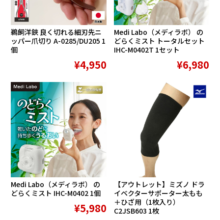
鵜飼洋鋏 良く切れる細刃先ニ
Medi Labo（メディラボ） の
ッパー爪切り A-0285/DU205 1
どらくミスト トータルセット
個
IHC-M0402T 1セット
¥4,950
¥6,980
在庫切れ
Medi Labo（メディラボ） の
【アウトレット】ミズノ ドラ
どらくミスト IHC-M0402 1個
イベクターサポーター太もも
＋ひざ用（1枚入り）
¥5,980
C2JSB603 1枚