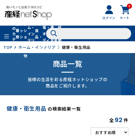
0
フ
全
フ
ァ
グル
ログイン
カート
ホー
家
産
て
新
ァ
ッ
メ・
ム・
電・
書
経
の
着
ッ
シ
食
イン
オー
籍・
新
カ
商
シ
ョ
品・
テ
テリ
ディ
音楽
聞
品
ョ
ン
ドリ
ゴ
ア
オ
社
TOP
ホーム・インテリア
健康・衛生用品
ン
小
ンク
リ
物
商品一覧
皆様の生活を彩る産経ネットショップの
商品をご紹介します。
健康・衛生用品
の検索結果一覧
92
全
件