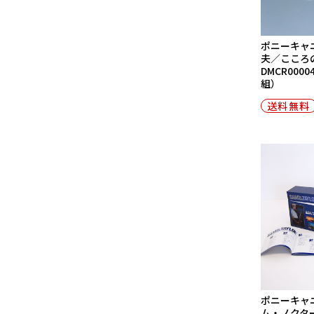
ポニーキャ
夫／こころ
DMCR0000
組）
送料無料
ポニーキャ
ム・ノクタ