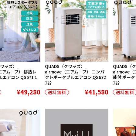
クワッズ）
QUADS（クワッズ）
QUADS（
e（エアムーブ） 排熱レ
airmove（エアムーブ） コンパ
airmove
エアコン QS671 1
クトポータブルエアコン QS672
能付 ポータ
1台
1台
¥49,280
¥41,580
送料無料
送料無料