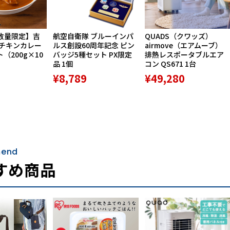
数量限定】吉
航空自衛隊 ブルーインパ
QUADS（クワッズ）
ーチキンカレー
ルス創設60周年記念 ピン
airmove（エアムーブ）
ト（200g×10
バッジ5種セット PX限定
排熱レスポータブルエア
品 1個
コン QS671 1台
¥8,789
¥49,280
end
すめ商品