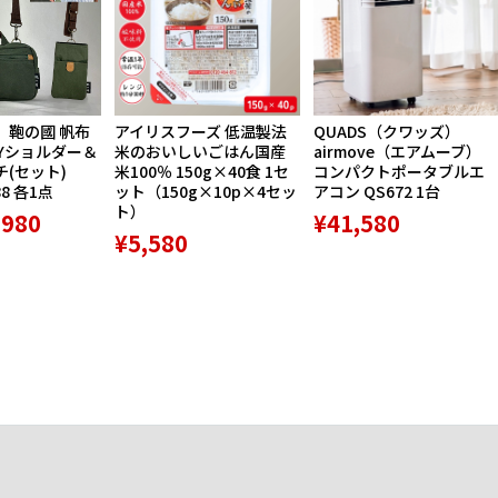
】鞄の國 帆布
アイリスフーズ 低温製法
QUADS（クワッズ）
Yショルダー＆
米のおいしいごはん国産
airmove（エアムーブ）
(セット)
米100％ 150g×40食 1セ
コンパクトポータブルエ
88 各1点
ット（150g×10p×4セッ
アコン QS672 1台
ト）
,980
¥41,580
¥5,580