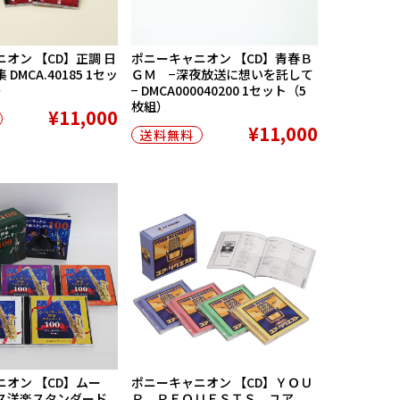
オン 【CD】正調 日
ポニーキャニオン 【CD】青春Ｂ
DMCA.40185 1セッ
ＧＭ −深夜放送に想いを託して
）
− DMCA000040200 1セット（5
枚組）
¥11,000
¥11,000
送料無料
オン 【CD】ムー
ポニーキャニオン 【CD】ＹＯＵ
ス洋楽スタンダード
Ｒ ＲＥＱＵＥＳＴＳ ユア