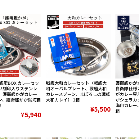
艦艇BOX カレーセッ
戦艦大和カレーセット（戦艦大
護衛艦かが
リ刻印入りステンレ
和オーバルプレート、戦艦大和
自衛隊仕様
、護衛艦かがカレー
カレースプーン、まぼろしの戦艦
がカレー専
ン、護衛艦かが呉海自
大和カレイ） 1箱
がシェラカ
箱
海自カレー
¥5,500
箱
¥5,940