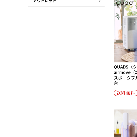
アウトレット
QUADS（
airmov
スポータブル
台
送料無料