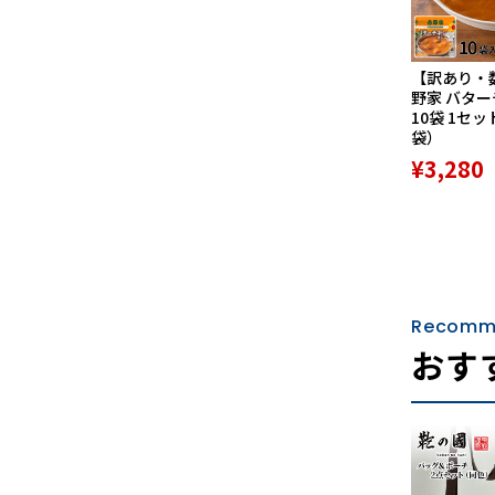
【訳あり・
野家 バタ
10袋 1セッ
袋）
¥3,280
Recomm
おす