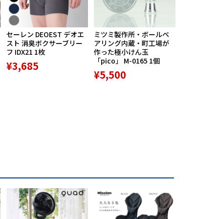
セーレン DEOEST デオエ
ミツミ製作所・ボールベ
【期間限定
スト 消臭ボクサーブリー
アリング内蔵・町工場が
ポン配布中】M
フ IDX21 1枚
作った極小けん玉
Praise RE
「pico」 M-0165 1個
ースポルト R
¥3,685
専用高機能
¥5,500
ション 1個
¥9,800