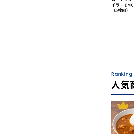
イラー DMCR
（5枚組）
Ranking
人気
1