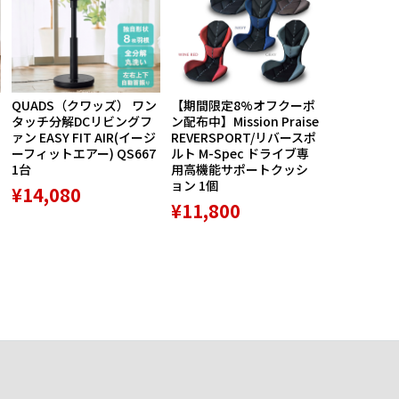
QUADS（クワッズ） ワン
【期間限定8%オフクーポ
航空自衛隊
タッチ分解DCリビングフ
ン配布中】Mission Praise
ルス創設60
ァン EASY FIT AIR(イージ
REVERSPORT/リバースポ
バッジ5種セ
ーフィットエアー) QS667
ルト M-Spec ドライブ専
品 1個
1台
用高機能サポートクッシ
¥8,789
ョン 1個
¥14,080
¥11,800