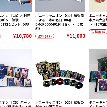
ニオン 【CD】木村好
ポニーキャニオン 【CD】和楽器
ポニーキャニ
のギター演歌
による日本の名曲100選
本民謡大全集 
40132 1セット（6枚
DMCR000040194 1セット（5枚
ト（10枚組
組）
送料無料
¥10,780
¥11,000
送料無料
ニオン 【CD】ハーレ
ポニーキャニオン 【CD】歌もの
ポニーキャニ
ーン／魅惑のサム・テ
がたり〜第弐章〜
ド・サック