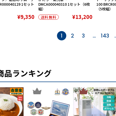
000040129 1セット
DMCA000040310 1セット（6枚
100 BRCR
組）
（5枚組）
¥9,350
¥13,200
送料無料
1
2
3
…
143
商品ランキング
2
3