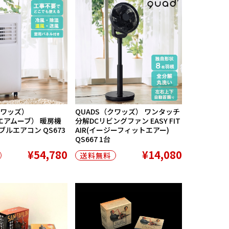
クワッズ）
QUADS（クワッズ） ワンタッチ
（エアムーブ） 暖房機
分解DCリビングファン EASY FIT
ブルエアコン QS673
AIR(イージーフィットエアー)
QS667 1台
¥54,780
¥14,080
送料無料