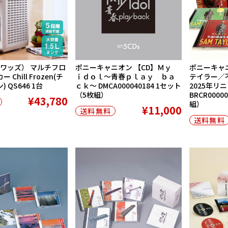
クワッズ） マルチフロ
ポニーキャニオン 【CD】Ｍｙ
ポニーキャニ
Chill Frozen(チ
ｉｄｏｌ〜青春ｐｌａｙ ｂａ
テイラー／
 QS646 1台
ｃｋ〜 DMCA000040184 1セット
2025年リ
（5枚組）
BRCR0000
¥43,780
組）
¥11,000
送料無料
送料無料