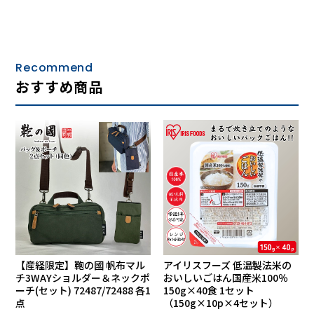
Recommend
おすすめ商品
【産経限定】鞄の國 帆布マル
アイリスフーズ 低温製法米の
チ3WAYショルダー＆ネックポ
おいしいごはん国産米100％
ーチ(セット) 72487/72488 各1
150g×40食 1セット
点
（150g×10p×4セット）