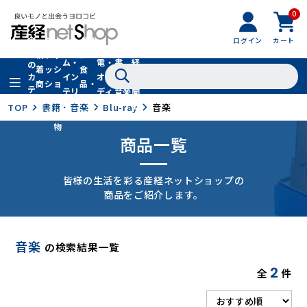
0
フ
全
フ
ァ
グル
ログイン
カート
ホー
家
産
て
新
ァ
ッ
メ・
ム・
電・
書
経
の
着
ッ
シ
食
イン
オー
籍・
新
カ
商
シ
ョ
品・
テ
テリ
ディ
音楽
聞
品
ョ
ン
ドリ
ゴ
ア
オ
社
TOP
書籍・音楽
Blu-ray
音楽
ン
小
ンク
リ
物
商品一覧
皆様の生活を彩る産経ネットショップの
商品をご紹介します。
音楽
の検索結果一覧
2
全
件