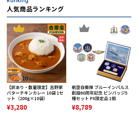
Ranking
人気商品ランキング
1
2
【訳あり・数量限定】吉野家
航空自衛隊 ブルーインパルス
バターチキンカレー 10袋 1セ
創設60周年記念 ピンバッジ5
ット（200g×10袋）
種セット PX限定品 1個
¥3,280
¥8,789