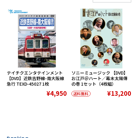
テイチクエンタテインメント
ソニーミュージック 【DVD】
【DVD】近鉄吉野線-南大阪線
お江戸＠ハート／幕末太陽傳
急行 TEXD-45027 1枚
の巻 1セット（4枚組）
¥4,950
¥13,200
送料無料