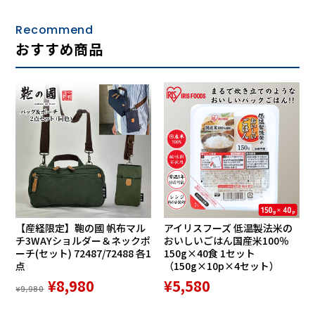
Recommend
おすすめ商品
【産経限定】鞄の國 帆布マル
アイリスフーズ 低温製法米の
チ3WAYショルダー＆ネックポ
おいしいごはん国産米100％
ーチ(セット) 72487/72488 各1
150g×40食 1セット
点
（150g×10p×4セット）
¥8,980
¥5,580
¥9,980