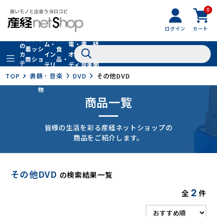
0
フ
全
フ
ァ
グル
ログイン
カート
ホー
家
産
て
新
ァ
ッ
メ・
ム・
電・
書
経
の
着
ッ
シ
食
イン
オー
籍・
新
カ
商
シ
ョ
品・
テ
テリ
ディ
音楽
聞
品
ョ
ン
ドリ
ゴ
ア
オ
社
TOP
書籍・音楽
DVD
その他DVD
ン
小
ンク
リ
物
商品一覧
皆様の生活を彩る産経ネットショップの
商品をご紹介します。
その他DVD
の検索結果一覧
2
全
件