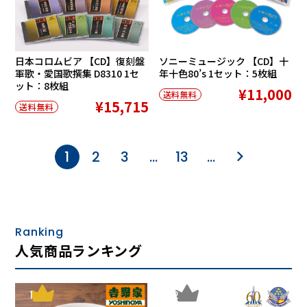
日本コロムビア 【CD】復刻盤
ソニーミュージック 【CD】十
軍歌・愛国歌撰集 D8310 1セ
年十色80’s 1セット：5枚組
ット：8枚組
¥11,000
送料無料
¥15,715
送料無料
1
2
3
…
13
…
Ranking
人気商品ランキング
1
2