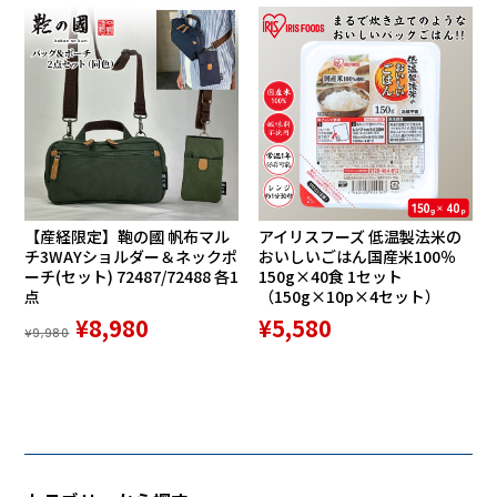
【産経限定】鞄の國 帆布マル
アイリスフーズ 低温製法米の
チ3WAYショルダー＆ネックポ
おいしいごはん国産米100％
ーチ(セット) 72487/72488 各1
150g×40食 1セット
点
（150g×10p×4セット）
¥8,980
¥5,580
¥9,980