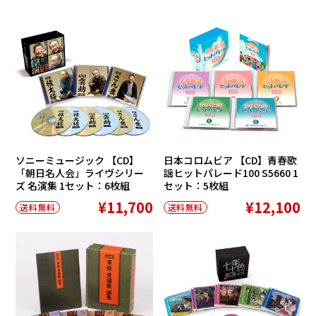
ソニーミュージック 【CD】
日本コロムビア 【CD】青春歌
「朝日名人会」ライヴシリー
謡ヒットパレード100 S5660 1
ズ 名演集 1セット：6枚組
セット：5枚組
¥11,700
¥12,100
送料無料
送料無料