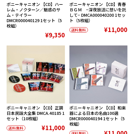
ポニーキャニオン 【CD】ハー
ポニーキャニオン 【CD】青春
レム・ノクターン／魅惑のサ
ＢＧＭ −深夜放送に想いを託
ム・テイラー
して− DMCA000040200 1セッ
DMCR000040129 1セット（5
ト（5枚組）
枚組）
¥11,000
送料無料
¥9,350
ポニーキャニオン 【CD】正調
ポニーキャニオン 【CD】和楽
日本民謡大全集 DMCA.40185 1
器による日本の名曲100選
セット（10枚組）
DMCR000040194 1セット（5
枚組）
¥11,000
送料無料
¥11,000
送料無料