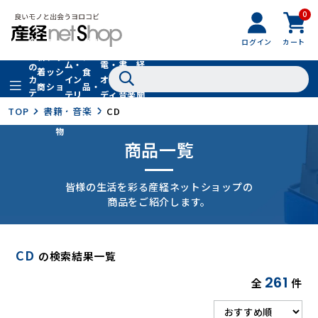
0
フ
全
フ
ァ
グル
ログイン
カート
ホー
家
産
て
新
ァ
ッ
メ・
ム・
電・
書
経
の
着
ッ
シ
食
イン
オー
籍・
新
カ
商
シ
ョ
品・
テ
テリ
ディ
音楽
聞
品
ョ
ン
ドリ
ゴ
ア
オ
社
TOP
書籍・音楽
CD
ン
小
ンク
リ
物
商品一覧
皆様の生活を彩る産経ネットショップの
商品をご紹介します。
CD
の検索結果一覧
261
全
件