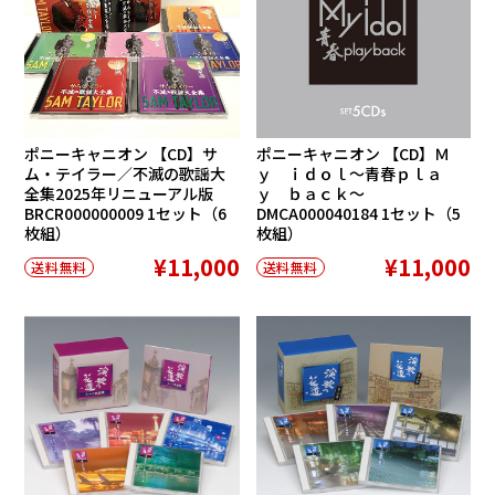
ポニーキャニオン 【CD】サ
ポニーキャニオン 【CD】Ｍ
ム・テイラー／不滅の歌謡大
ｙ ｉｄｏｌ〜青春ｐｌａ
全集2025年リニューアル版
ｙ ｂａｃｋ〜
BRCR000000009 1セット（6
DMCA000040184 1セット（5
枚組）
枚組）
¥11,000
¥11,000
送料無料
送料無料