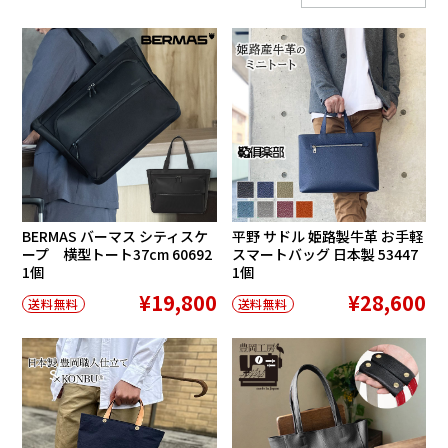
BERMAS バーマス シティスケ
平野 サドル 姫路製牛革 お手軽
ープ 横型トート37cm 60692
スマートバッグ 日本製 53447
1個
1個
¥19,800
¥28,600
送料無料
送料無料
SALE