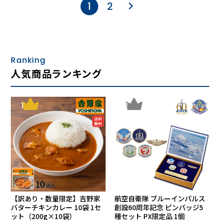
1
2
Ranking
人気商品ランキング
1
2
【訳あり・数量限定】吉野家
航空自衛隊 ブルーインパルス
バターチキンカレー 10袋 1セ
創設60周年記念 ピンバッジ5
ット（200g×10袋）
種セット PX限定品 1個