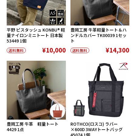
平野 ピスタッシュ KONBU® 軽
豊岡工房 牛革軽量トート＆ハ
量ナイロンミニトート 日本製
ンドルカバー TK00039 1セッ
53449 1個
ト
¥10,000
¥14,300
送料無料
送料無料
豊岡工房 牛革 軽量トート
ROTHCO(ロスコ) ラバー
4429 1点
×600D 3WAYトートバッグ
45074 1個