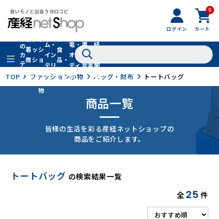
0
フ
全
フ
ァ
グル
ログイン
カート
ホー
家
産
て
新
ァ
ッ
メ・
ム・
電・
書
経
の
着
ッ
シ
食
イン
オー
籍・
新
カ
商
シ
ョ
品・
テ
テリ
ディ
音楽
聞
品
ョ
ン
ドリ
ゴ
ア
オ
社
TOP
ファッション小物
バッグ・財布
トートバッグ
ン
小
ンク
リ
物
商品一覧
皆様の生活を彩る産経ネットショップの
商品をご紹介します。
トートバッグ
の検索結果一覧
25
全
件