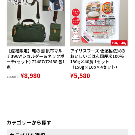
【産経限定】鞄の國 帆布マル
アイリスフーズ 低温製法米の
チ3WAYショルダー＆ネックポ
おいしいごはん国産米100％
ーチ(セット) 72487/72488 各1
150g×40食 1セット
点
（150g×10p×4セット）
¥8,980
¥5,580
¥9,980
カテゴリーから探す