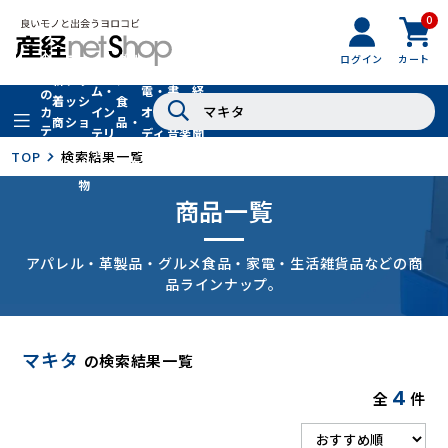
0
フ
全
フ
ァ
グル
ログイン
カート
ホー
家
産
て
新
ァ
ッ
メ・
ム・
電・
書
経
の
着
ッ
シ
食
イン
オー
籍・
新
カ
商
シ
ョ
品・
テ
テリ
ディ
音楽
聞
品
ョ
ン
ドリ
ゴ
ア
オ
社
TOP
検索結果一覧
ン
小
ンク
リ
物
商品一覧
アパレル・革製品・グルメ食品・家電・生活雑貨品などの商
品ラインナップ。
マキタ
の検索結果一覧
4
全
件