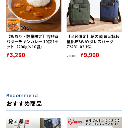
【訳あり・数量限定】吉野家
【産経限定】鞄の國 豊岡製軽
バターチキンカレー 10袋 1セ
量帆布3WAYダレスバッグ
ット（200g×10袋）
72481-02 1個
¥3,280
¥9,900
¥11,000
Recommend
おすすめ商品