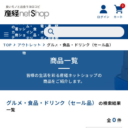
0
フ
全
フ
ァ
グル
ログイン
カート
ホー
家
産
て
新
ァ
ッ
メ・
ム・
電・
書
経
の
着
ッ
シ
食
イン
オー
籍・
新
カ
商
シ
ョ
品・
テ
テリ
ディ
音楽
聞
品
ョ
ン
ドリ
ゴ
ア
オ
社
TOP
アウトレット
グルメ・食品・ドリンク（セール品）
ン
小
ンク
リ
物
商品一覧
皆様の生活を彩る産経ネットショップの
商品をご紹介します。
グルメ・食品・ドリンク（セール品）
の検索結果
一覧
0
全
件