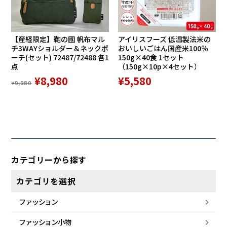
【産経限定】鞄の國 帆布マル
アイリスフーズ 低温製法米の
チ3WAYショルダー＆ネックポ
おいしいごはん国産米100％
ーチ(セット) 72487/72488 各1
150g×40食 1セット
点
（150g×10p×4セット）
¥8,980
¥5,580
¥9,980
カテゴリーから探す
カテゴリを選択
ファッション
ファッション小物