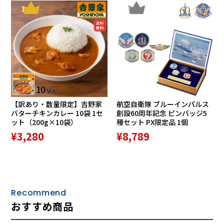
1
2
素材は高品質の牛革と人工皮革を使用し、すぐに足に馴染む
よう柔らかさにこだわっています。甲の部分はしっかりフィ
ットするので前すべりせず足指はラクに動きます。また、歩
行時に足を蹴ったとき、かかとに靴が付いてくるような返り
（屈曲性）のよさで疲れにくいのも特長です。
靴の街、神戸・長田で靴作り40年以上。歩きや
すさを追求した靴作り
【訳あり・数量限定】吉野家
航空自衛隊 ブルーインパルス
通常、革靴は足になじむまで多少時間がかかるもの。しか
バターチキンカレー 10袋 1セ
創設60周年記念 ピンバッジ5
ット（200g×10袋）
種セット PX限定品 1個
し、金谷製靴の金谷昌國社長は「うちの靴は最初から柔らか
¥3,280
¥8,789
いから、たぶん靴ズレすることはほとんどありません」と自
信をのぞかせます。同社は「だんびろ甲高」と言われる日本
人の足型を追求し、履きやすさと軽さにこだわった靴づくり
を続けています。
革は長年の付き合いのある姫路のタンナーから独自ルートで
Recommend
仕入れ、10工程以上の作業の全てを神戸の靴職人が手がけて
おすすめ商品
います。履き心地のために見えない所にお金をかけ、広告宣
伝はせずに量販店をメインに地道に展開してきました。国産