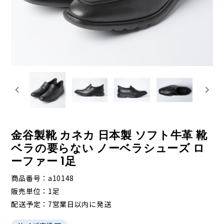
金谷製靴 カネカ 日本製 ソフト牛革 靴
ベラの要らない ノーベラシューズ ロ
ーファー 1足
商品番号
a10148
販売単位
1足
配送予定
7営業日以内に発送