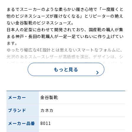
まるでスニーカーのような柔らかい履き心地で「一度履くと
他のビジネスシューズが履けなくなる」とリピーターの絶え
ない金谷製靴のビジネスシューズ。
日本人の足型に合わせて開発されており、国産靴の職人が集
まる神戸・長田の靴職人が一足一足ていねいに作り上げてい
ます。
ゆったり幅広な4E設計とは思えないスマートなフォルムに、
光沢のあるスムースレザーが高級感を演出。デザインは、シ
ンプルで合わせやすい「ローファー」。デニムやチノパンと
もっと見る
の相性も良く、幅広いシーンで活躍する定番シューズです。
運動靴のように柔らかく軽やかなビジネスシューズは、お仕
事ではもちろん、休日のコーディネートにも取り入れやすい
一足。
メーカー
金谷製靴
商品詳細
ブランド
カネカ
メーカー品番
8011