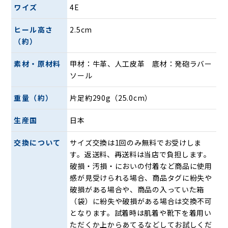
ワイズ
4E
ヒール高さ
2.5cm
（約）
かかと部分が少し高くなっていて、内生地の滑りが良いため
「靴ベラ無し」でもサッと履いていただける仕様になってい
素材・原材料
甲材：牛革、人工皮革 底材：発砲ラバー
ます。靴を脱ぎ履きする際に、かがまずに履けるため腰や膝
ソール
への負担が少なく、外出や帰宅時の動作がスムーズで時短に
なるのもうれしいポイントです。
重量（約）
片足約290g（25.0cm）
生産国
日本
交換について
サイズ交換は1回のみ無料でお受けしま
す。返送料、再送料は当店で負担します。
破損・汚損・においの付着など商品に使用
感が見受けられる場合、商品タグに紛失や
アッパーには牛革と人工皮革を使用。上品な光沢があります
破損がある場合や、商品の入っていた箱
が、金谷製靴らしく柔らかな足あたりで、新品の状態でも靴
（袋）に紛失や破損がある場合は交換不可
ずれの心配が少ないです。
となります。試着時は肌着や靴下を着用い
防水仕上げなので、多少の降雨には耐えられるようにもして
ただくか上からあてるなどしてお試しくだ
おります。