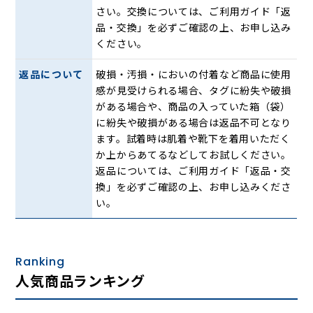
さい。交換については、ご利用ガイド「返
※完全防水ではありません。
品・交換」を必ずご確認の上、お申し込み
ください。
返品について
破損・汚損・においの付着など商品に使用
感が見受けられる場合、タグに紛失や破損
がある場合や、商品の入っていた箱（袋）
に紛失や破損がある場合は返品不可となり
ます。試着時は肌着や靴下を着用いただく
靴内部の先端には抗菌防臭加工素材「ユニフレッシャー」を
か上からあてるなどしてお試しください。
使用。繊維上の菌の増殖を抑え、防臭効果も期待できます。
返品については、ご利用ガイド「返品・交
丈夫で軽い発砲ラバーソールを使用しており、片足重量約
換」を必ずご確認の上、お申し込みくださ
290g（25.0cm）を実現。屈曲性も良く、スムーズな歩行を
い。
サポートします。
Ranking
人気商品ランキング