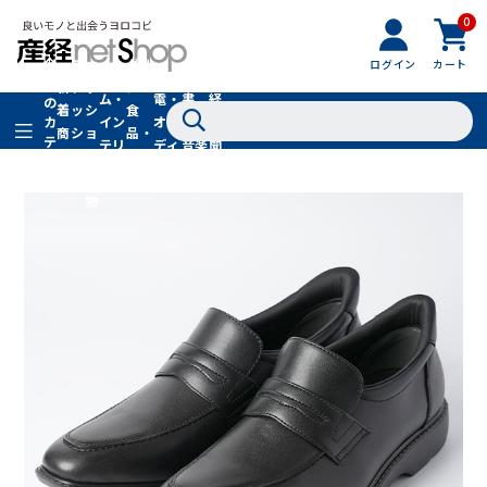
0
フ
全
フ
ァ
グル
ログイン
カート
ホー
家
産
て
新
ァ
ッ
メ・
ム・
電・
書
経
の
着
ッ
シ
食
イン
オー
籍・
新
カ
商
シ
ョ
品・
テ
テリ
ディ
音楽
聞
品
ョ
ン
ドリ
ゴ
ア
オ
社
ン
小
ンク
リ
物