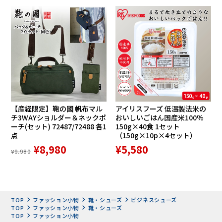
でありながら手に取りやすい価格設定ができるのはこうした
営業努力の積み重ねといえます。
「靴は一日履いて痛かったら二度と買ってもらえない。この
靴より安い中国製と見栄えは一緒でもメイドインジャパンで
日本の職人が作っている。そこは履いてもらったらきっとわ
かってもらえるはず」（金谷社長）。
【産経限定】鞄の國 帆布マル
アイリスフーズ 低温製法米の
チ3WAYショルダー＆ネックポ
おいしいごはん国産米100％
ーチ(セット) 72487/72488 各1
150g×40食 1セット
点
（150g×10p×4セット）
¥8,980
¥5,580
¥9,980
TOP
ファッション小物
靴・シューズ
ビジネスシューズ
TOP
ファッション小物
靴・シューズ
TOP
ファッション小物