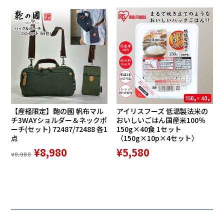
【産経限定】鞄の國 帆布マル
アイリスフーズ 低温製法米の
チ3WAYショルダー＆ネックポ
おいしいごはん国産米100％
ーチ(セット) 72487/72488 各1
150g×40食 1セット
点
（150g×10p×4セット）
¥8,980
¥5,580
¥9,980