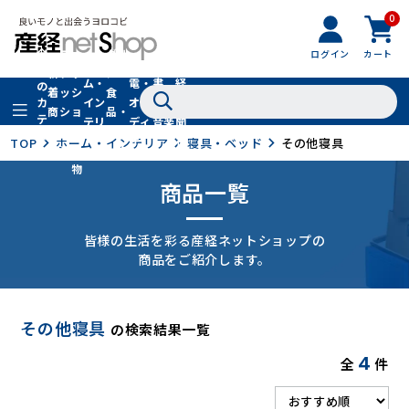
0
フ
全
フ
ァ
グル
ログイン
カート
ホー
家
産
て
新
ァ
ッ
メ・
ム・
電・
書
経
の
着
ッ
シ
食
イン
オー
籍・
新
カ
商
シ
ョ
品・
テ
テリ
ディ
音楽
聞
品
ョ
ン
ドリ
ゴ
ア
オ
社
TOP
ホーム・インテリア
寝具・ベッド
その他寝具
ン
小
ンク
リ
物
商品一覧
皆様の生活を彩る産経ネットショップの
商品をご紹介します。
その他寝具
の検索結果一覧
4
全
件