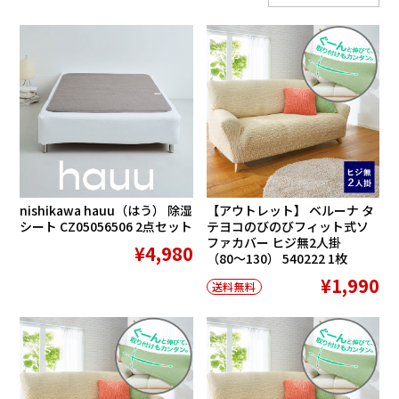
在庫切れ
nishikawa hauu（はう） 除湿
【アウトレット】 ベルーナ タ
シート CZ05056506 2点セット
テヨコのびのびフィット式ソ
ファカバー ヒジ無2人掛
¥4,980
（80〜130） 540222 1枚
¥1,990
送料無料
SALE
SALE