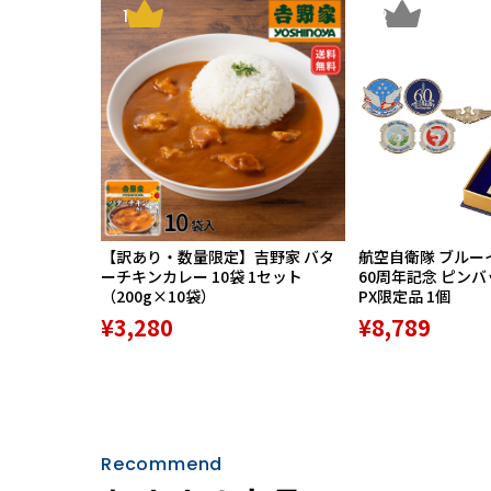
1
2
【訳あり・数量限定】吉野家 バタ
航空自衛隊 ブルー
ーチキンカレー 10袋 1セット
60周年記念 ピン
（200g×10袋）
PX限定品 1個
¥3,280
¥8,789
Recommend