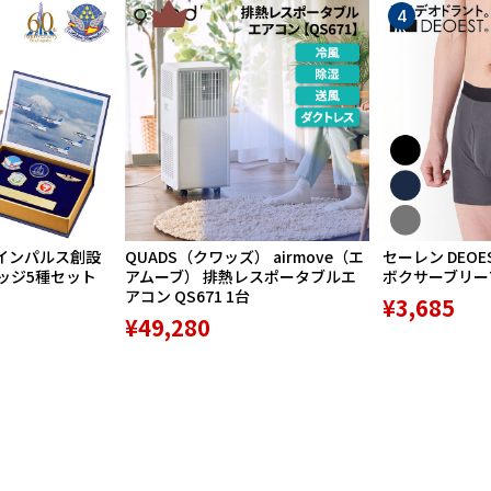
3
4
インパルス創設
QUADS（クワッズ） airmove（エ
セーレン DEOE
バッジ5種セット
アムーブ） 排熱レスポータブルエ
ボクサーブリーフ 
アコン QS671 1台
¥3,685
¥49,280