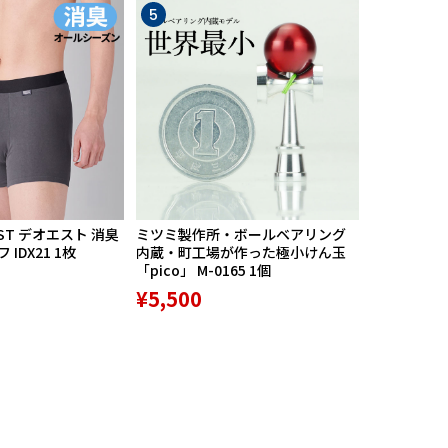
5
6
ST デオエスト 消臭
ミツミ製作所・ボールベアリング
【期間限定
IDX21 1枚
内蔵・町工場が作った極小けん玉
中】Mission
「pico」 M-0165 1個
リバースポル
高機能サポ
¥5,500
¥9,800