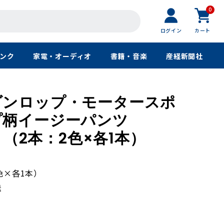
0
ログイン
カート
ンク
家電・オーディオ
書籍・音楽
産経新聞社
ダンロップ・モータースポ
プ柄イージーパンツ
ット（2本：2色×各1本）
色×各1本）
送