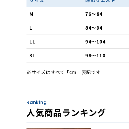
サイズ
適応ウエスト
M
76〜84
L
84〜94
LL
94〜104
3L
98〜110
※サイズはすべて「cm」表記です
Ranking
人気商品ランキング