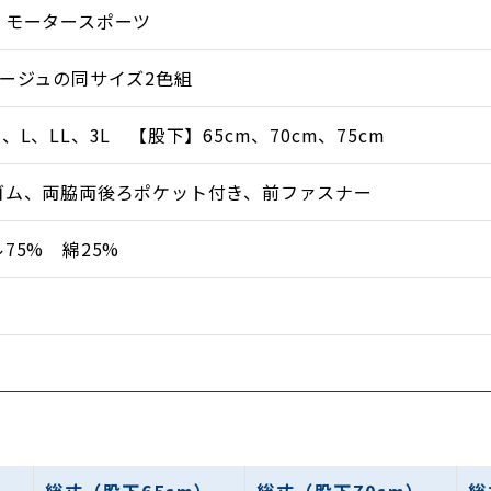
・モータースポーツ
ージュの同サイズ2色組
L、LL、3L 【股下】65cm、70cm、75cm
ゴム、両脇両後ろポケット付き、前ファスナー
75% 綿25%