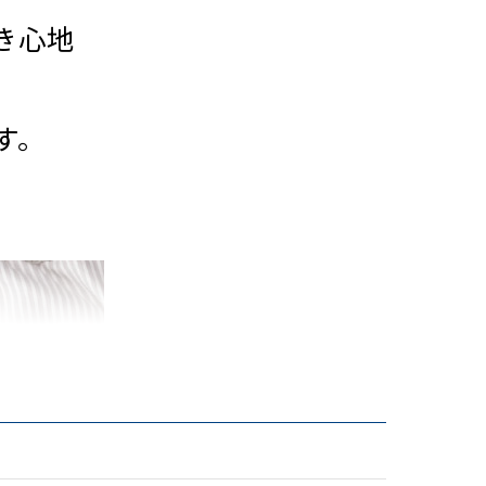
き心地
す。
。