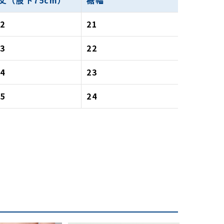
丈（股下75cm）
裾幅
02
21
03
22
04
23
05
24