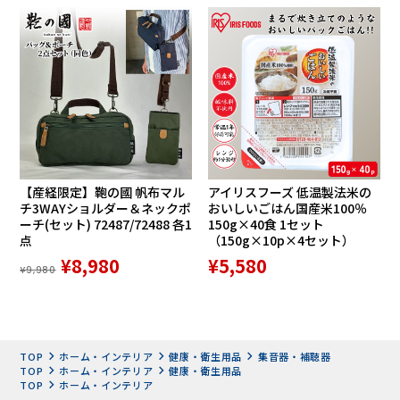
【産経限定】鞄の國 帆布マル
アイリスフーズ 低温製法米の
チ3WAYショルダー＆ネックポ
おいしいごはん国産米100％
ーチ(セット) 72487/72488 各1
150g×40食 1セット
点
（150g×10p×4セット）
¥8,980
¥5,580
¥9,980
TOP
ホーム・インテリア
健康・衛生用品
集音器・補聴器
TOP
ホーム・インテリア
健康・衛生用品
TOP
ホーム・インテリア