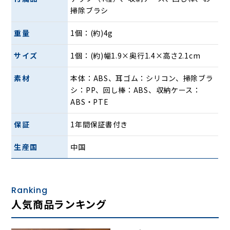
・聞き間違いが多い
掃除ブラシ
・大切な説明が聞き取れない
・テレビの音量で迷惑をかける
重量
1個：(約)4g
サイズ
1個：(約)幅1.9×奥行1.4×高さ2.1cm
素材
本体：ABS、耳ゴム：シリコン、掃除ブラ
シ：PP、回し棒：ABS、収納ケース：
ABS・PTE
保証
1年間保証書付き
生産国
中国
Ranking
人気商品ランキング