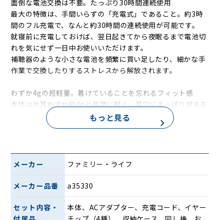
面倒な電池交換は不要。たっぷり30時間連続使用
最大の特徴は、手間いらずの「充電式」であること。約3時
間のフル充電で、なんと約30時間の連続使用が可能です。
就寝前に充電しておけば、翌日起きてから夜眠るまで電池切
れを気にせず一日中お使いいただけます。
補聴器のような小さな電池を頻繁に買い足したり、細かな手
作業で交換したりするストレスから解放されます。
わずか4gの超軽量。着けていることを忘れるフィット感
本体は片耳わずか約4gと非常に軽く、耳穴にすっぽり収まる
コンパクト設計です。
もっと見る
周囲からも目立ちにくいため、外出時や習い事の際も自然に
着用できます。
4種類のサイズから選べるイヤーチップ（耳ゴム）が付属し
ているので、ご自身の耳にぴったりフィットする大きさを選
メーカー
ファミリー・ライフ
択可能。
長時間の使用でも疲れにくく、大切な説明や友人との会話も
メーカー品番
a35330
しっかり聞き取れます。
セット内容・
本体、ACアダプター、充電コード、イヤー
こんな方にオススメ
付属品
チップ（4種）、収納ケース、回し棒、お