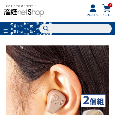
0
フ
全
フ
ァ
グル
ログイン
カート
ホー
家
産
て
新
ァ
ッ
メ・
ム・
電・
書
経
の
着
ッ
シ
食
イン
オー
籍・
新
カ
商
シ
ョ
品・
テ
テリ
ディ
音楽
聞
品
ョ
ン
ドリ
ゴ
ア
オ
社
ン
小
ンク
リ
物
在庫切れ