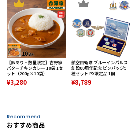
1
2
【訳あり・数量限定】吉野家
航空自衛隊 ブルーインパルス
バターチキンカレー 10袋 1セ
創設60周年記念 ピンバッジ5
ット（200g×10袋）
種セット PX限定品 1個
¥3,280
¥8,789
Recommend
おすすめ商品