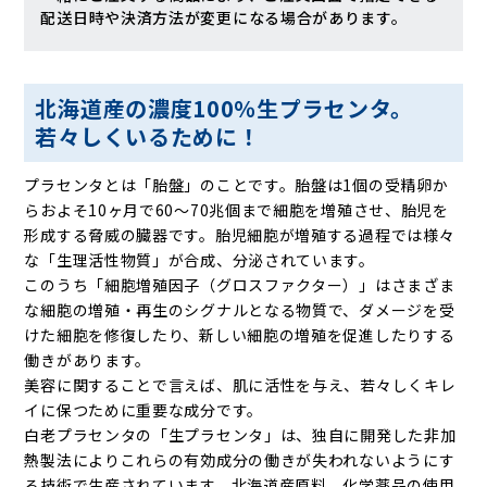
配送日時や決済方法が変更になる場合があります。
北海道産の濃度100％生プラセンタ。
若々しくいるために！
プラセンタとは「胎盤」のことです。胎盤は1個の受精卵か
らおよそ10ヶ月で60～70兆個まで細胞を増殖させ、胎児を
形成する脅威の臓器です。胎児細胞が増殖する過程では様々
な「生理活性物質」が合成、分泌されています。
このうち「細胞増殖因子（グロスファクター）」はさまざま
な細胞の増殖・再生のシグナルとなる物質で、ダメージを受
けた細胞を修復したり、新しい細胞の増殖を促進したりする
働きがあります。
美容に関することで言えば、肌に活性を与え、若々しくキレ
イに保つために重要な成分です。
白老プラセンタの「生プラセンタ」は、独自に開発した非加
熱製法によりこれらの有効成分の働きが失われないようにす
る技術で生産されています。北海道産原料、化学薬品の使用