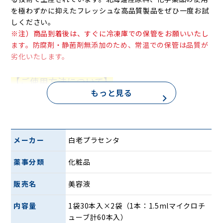
を極わずかに抑えたフレッシュな高品質製品をぜひ一度お試
しください。
※注）商品到着後は、すぐに冷凍庫での保管をお願いいたし
ます。防腐剤・静菌剤無添加のため、常温での保管は品質が
劣化いたします。
【ご使用方法について】
もっと見る
①冷凍状態のパックから使用する分のマイクロチューブを取
り出し、自然解凍もしくは冷蔵庫解凍で解凍してください。
※チューブを手のひらで握り、解凍することもできます。
②キャップを開けて中身を手にとり、洗顔後のお肌にやさし
くなじませてください。
メーカー
白老プラセンタ
薬事分類
化粧品
※北海道（白老町）より商品を直送します。
販売名
美容液
内容量
1袋30本入×2袋（1本：1.5mlマイクロチ
ューブ計60本入）