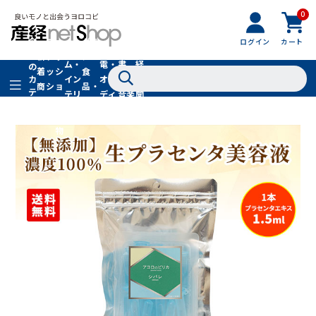
0
フ
全
フ
ァ
グル
ログイン
カート
ホー
家
産
て
新
ァ
ッ
メ・
ム・
電・
書
経
の
着
ッ
シ
食
イン
オー
籍・
新
カ
商
シ
ョ
品・
テ
テリ
ディ
音楽
聞
品
ョ
ン
ドリ
ゴ
ア
オ
社
ン
小
ンク
リ
物