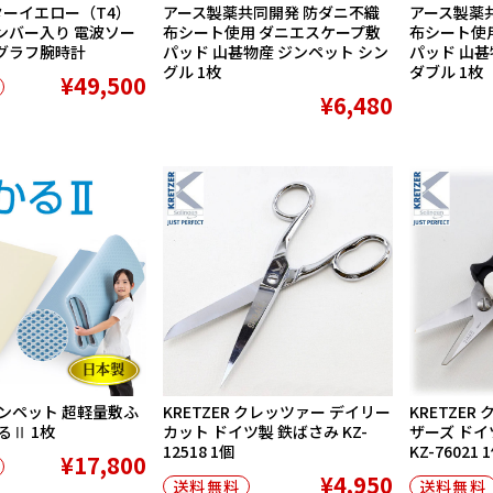
ターイエロー（T4）
アース製薬共同開発 防ダニ不織
アース製薬
ンバー入り 電波ソー
布シート使用 ダニエスケープ敷
布シート使
グラフ腕時計
パッド 山甚物産 ジンペット シン
パッド 山甚
グル 1枚
ダブル 1枚
¥49,500
¥6,480
ンペット 超軽量敷ふ
KRETZER クレッツァー デイリー
KRETZER
るⅡ 1枚
カット ドイツ製 鉄ばさみ KZ-
ザーズ ドイ
12518 1個
KZ-76021 
¥17,800
¥4,950
送料無料
送料無料