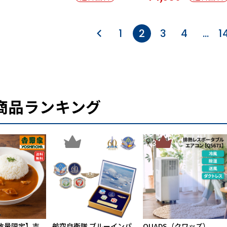
1
2
3
4
…
1
商品ランキング
2
3
数量限定】吉
航空自衛隊 ブルーインパ
QUADS（クワッズ）