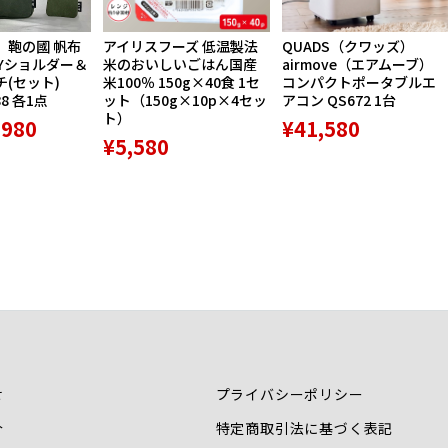
】鞄の國 帆布
アイリスフーズ 低温製法
QUADS（クワッズ）
Yショルダー＆
米のおいしいごはん国産
airmove（エアムーブ）
(セット)
米100％ 150g×40食 1セ
コンパクトポータブルエ
88 各1点
ット（150g×10p×4セッ
アコン QS672 1台
ト）
,980
¥41,580
¥5,580
せ
プライバシーポリシー
介
特定商取引法に基づく表記