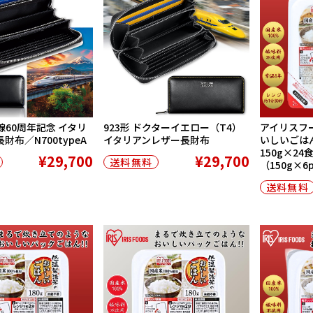
60周年記念 イタリ
923形 ドクターイエロー（T4）
アイリスフ
財布／N700typeA
イタリアンレザー長財布
いしいごはん
150g×24
¥29,700
¥29,700
送料無料
（150g×
送料無料