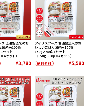
ーズ 低温製法米のお
アイリスフーズ 低温製法米のお
国産米100％
いしいごはん国産米100％
食 1セット
150g×40食 1セット
6p×4セット）
（150g×10p×4セット）
¥3,780
¥5,580
送料無料