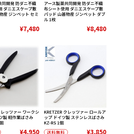
共同開発 防ダニ不織
アース製薬共同開発 防ダニ不織
用 ダニエスケープ敷
布シート使用 ダニエスケープ敷
物産 ジンペット セミ
パッド 山甚物産 ジンペット ダブ
ル 1枚
¥7,480
¥8,480
 クレッツァー ワークシ
KRETZER クレッツァー ロールア
ツ製 軽作業ばさみ
ップ ドイツ製 ステンレスばさみ
1個
KZ-RS 1個
¥4,950
¥3,850
送料無料