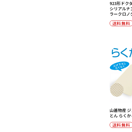
923形ドク
シリアルナ
ラークロノ
送料無料
山甚物産 ジ
とん らくか
送料無料