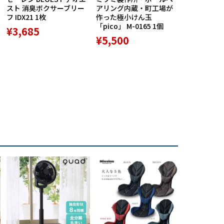
スト 消臭ボクサーブリー
アリング内蔵・町工場が
ポン配布中】M
フ IDX21 1枚
作った極小けん玉
Praise RE
「pico」 M-0165 1個
ースポルト R
¥3,685
専用高機能
¥5,500
ション 1個
¥9,800