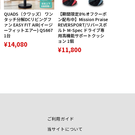
QUADS（クワッズ） ワン
【期間限定8%オフクーポ
航空自衛隊
タッチ分解DCリビングフ
ン配布中】Mission Praise
ルス創設60
ァン EASY FIT AIR(イージ
REVERSPORT/リバースポ
バッジ5種セ
ーフィットエアー) QS667
ルト M-Spec ドライブ専
品 1個
1台
用高機能サポートクッシ
¥8,789
ョン 1個
¥14,080
¥11,800
ご利用ガイド
当サイトについて