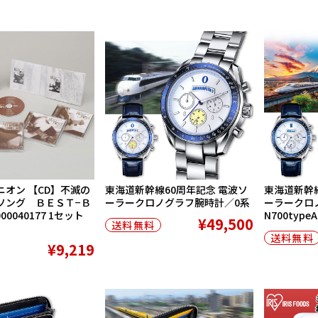
ニオン 【CD】不滅の
東海道新幹線60周年記念 電波ソ
東海道新幹線
ソング ＢＥＳＴ−Ｂ
ーラークロノグラフ腕時計／0系
ーラークロ
00040177 1セット
N700typeA
¥49,500
送料無料
送料無料
¥9,219