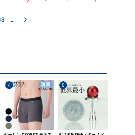
43
…
4
5
6
セーレン DEOEST デオエ
ミツミ製作所・ボールベ
【期間限定