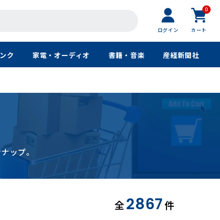
0
ログイン
カート
ンク
家電・オーディオ
書籍・音楽
産経新聞社
ンナップ。
2867
全
件