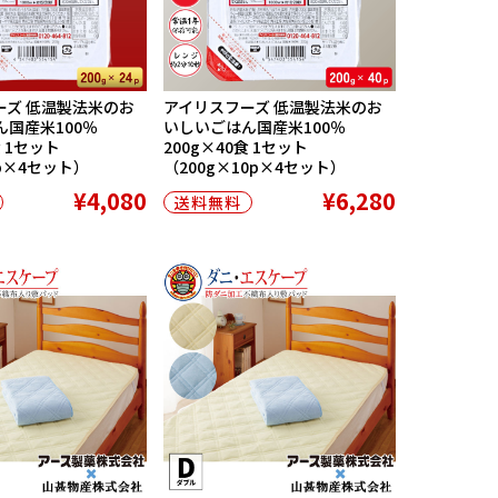
ーズ 低温製法米のお
アイリスフーズ 低温製法米のお
国産米100％
いしいごはん国産米100％
食 1セット
200g×40食 1セット
6p×4セット）
（200g×10p×4セット）
¥4,080
¥6,280
送料無料