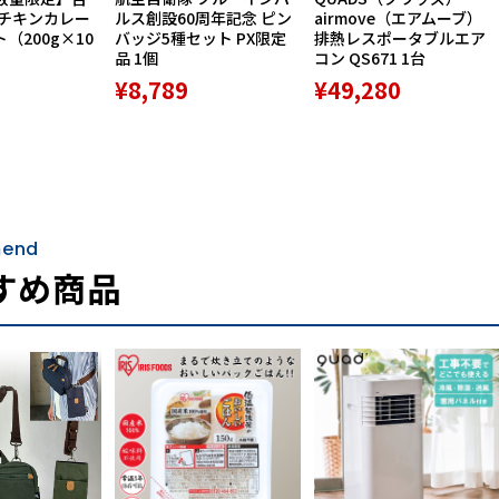
ーチキンカレー
ルス創設60周年記念 ピン
airmove（エアムーブ）
ト（200g×10
バッジ5種セット PX限定
排熱レスポータブルエア
品 1個
コン QS671 1台
¥8,789
¥49,280
end
すめ商品