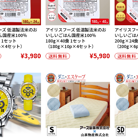
ーズ 低温製法米のお
アイリスフーズ 低温製法米のお
アイリスフ
国産米100％
いしいごはん国産米100％
いしいごはん
食 1セット
180g×40食 1セット
200g×24
6p×4セット）
（180g×10p×4セット）
（200g×
¥3,980
¥5,980
送料無料
送料無料