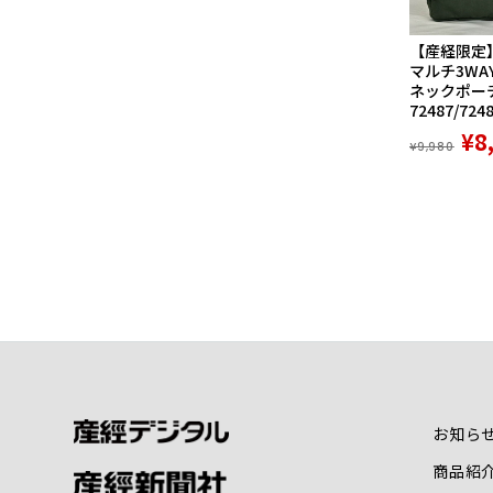
【産経限定
マルチ3WA
ネックポーチ
72487/724
¥8
¥9,980
お知ら
商品紹