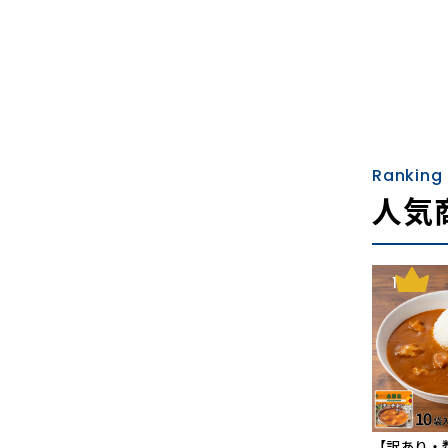
Ranking
人気
1
【訳あり・