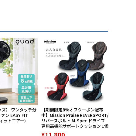
クグリーンカラーにボンディング加工を施し、柔
お手入れが簡単。ビジネスシーンはもちろん、
です。
ッズ） ワンタッチ分
【期間限定8%オフクーポン配布
航空自衛隊
ン EASY FIT
中】Mission Praise REVERSPORT/
60周年記念
フィットエアー)
リバースポルト M-Spec ドライブ
PX限定品 1
専用高機能サポートクッション 1個
¥8,789
¥11,800