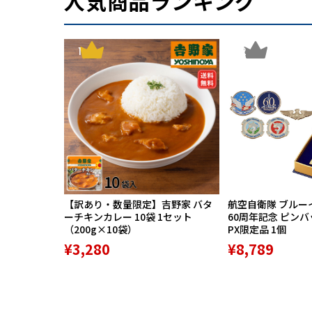
人気商品ランキング
1
2
【訳あり・数量限定】吉野家 バタ
航空自衛隊 ブルー
ーチキンカレー 10袋 1セット
60周年記念 ピン
（200g×10袋）
PX限定品 1個
¥3,280
¥8,789