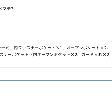
×マチ7
り、内部がひと目で確認できるため、必要なものをすぐに取
採用し、ストレスフリーな使用感を実現しています。内側に
ナー式、内ファスナーポケット×1、オープンポケット×2、
置され、小物類をきれいに整理整頓できます。
ァスナーポケット（内オープンポケット×2、カード入れ×2