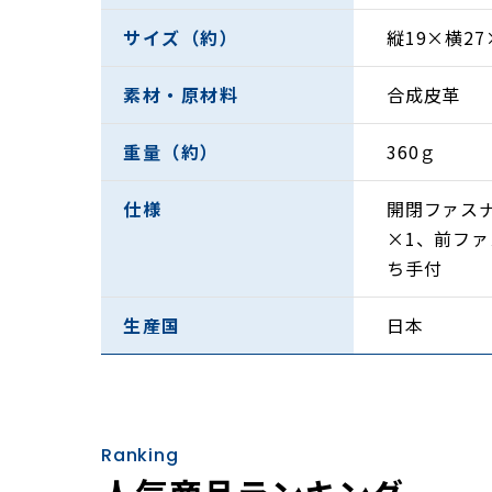
サイズ（約）
縦19×横27
素材・原材料
合成皮革
重量（約）
360ｇ
このバッグは「がばっと開く」構造になってお
に、滑らかな開閉を叶えるYKKファスナーを
仕様
開閉ファス
ナーポケットには4つのオープンポケットが配
×1、前フ
ち手付
生産国
日本
Ranking