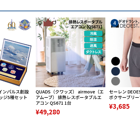
3
4
インパルス創設
QUADS（クワッズ） airmove（エ
セーレン DEOE
バッジ5種セット
アムーブ） 排熱レスポータブルエ
ボクサーブリーフ 
アコン QS671 1台
¥3,685
¥49,280