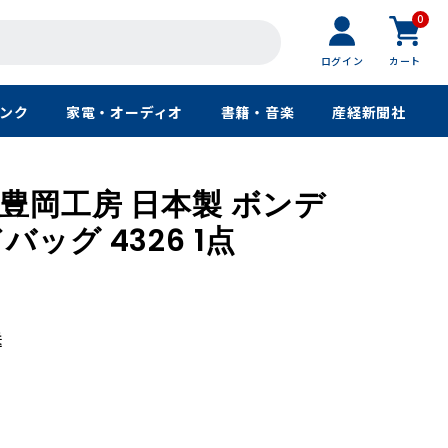
0
ログイン
カート
ンク
家電・オーディオ
書籍・音楽
産経新聞社
豊岡工房 日本製 ボンデ
ッグ 4326 1点
送