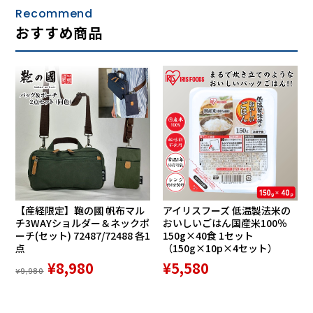
Recommend
おすすめ商品
【産経限定】鞄の國 帆布マル
アイリスフーズ 低温製法米の
チ3WAYショルダー＆ネックポ
おいしいごはん国産米100％
ーチ(セット) 72487/72488 各1
150g×40食 1セット
点
（150g×10p×4セット）
¥8,980
¥5,580
¥9,980