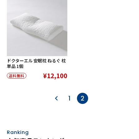
ドクターエル 安眠枕 ねるぐ 枕
単品 1個
¥12,100
送料無料
1
2
Ranking