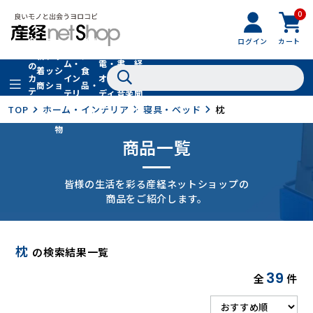
0
フ
全
フ
ァ
グル
ログイン
カート
ホー
家
産
て
新
ァ
ッ
メ・
ム・
電・
書
経
の
着
ッ
シ
食
イン
オー
籍・
新
カ
商
シ
ョ
品・
テ
テリ
ディ
音楽
聞
品
ョ
ン
ドリ
ゴ
ア
オ
社
TOP
ホーム・インテリア
寝具・ベッド
枕
ン
小
ンク
リ
物
商品一覧
皆様の生活を彩る産経ネットショップの
商品をご紹介します。
枕
の検索結果一覧
39
全
件