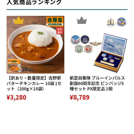
人気商品ランキング
1
2
【訳あり・数量限定】吉野家
航空自衛隊 ブルーインパルス
バターチキンカレー 10袋 1セ
創設60周年記念 ピンバッジ5
ット（200g×10袋）
種セット PX限定品 1個
¥3,280
¥8,789