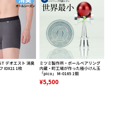
ST デオエスト 消臭
ミツミ製作所・ボールベアリング
【期間限定
IDX21 1枚
内蔵・町工場が作った極小けん玉
中】Mission
「pico」 M-0165 1個
リバースポル
高機能サポ
¥5,500
¥9,800