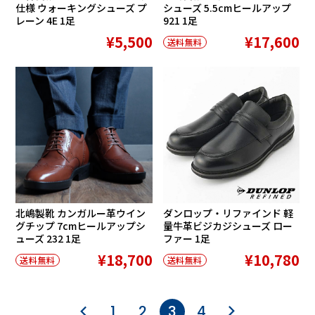
仕様 ウォーキングシューズ プ
シューズ 5.5cmヒールアップ
レーン 4E 1足
921 1足
¥5,500
¥17,600
送料無料
在庫切れ
北嶋製靴 カンガルー革ウイン
ダンロップ・リファインド 軽
グチップ 7cmヒールアップシ
量牛革ビジカジシューズ ロー
ューズ 232 1足
ファー 1足
¥18,700
¥10,780
送料無料
送料無料
1
2
3
4