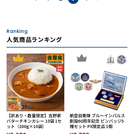
Ranking
人気商品ランキング
1
2
【訳あり・数量限定】吉野家
航空自衛隊 ブルーインパルス
バターチキンカレー 10袋 1セ
創設60周年記念 ピンバッジ5
ット（200g×10袋）
種セット PX限定品 1個