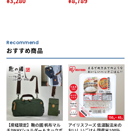
¥3,280
¥8,789
Recommend
おすすめ商品
【産経限定】鞄の國 帆布マル
アイリスフーズ 低温製法米の
チ3WAYショルダー＆ネックポ
おいしいごはん国産米100％