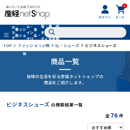
0
フ
全
フ
ァ
グル
ログイン
カート
ホー
家
産
て
新
ァ
ッ
メ・
ム・
電・
書
経
の
着
ッ
シ
食
イン
オー
籍・
新
カ
商
シ
ョ
品・
テ
テリ
ディ
音楽
聞
品
ョ
ン
ドリ
ゴ
ア
オ
社
TOP
ファッション小物
靴・シューズ
ビジネスシューズ
ン
小
ンク
リ
物
商品一覧
皆様の生活を彩る産経ネットショップの
商品をご紹介します。
ビジネスシューズ
の検索結果一覧
76
全
件