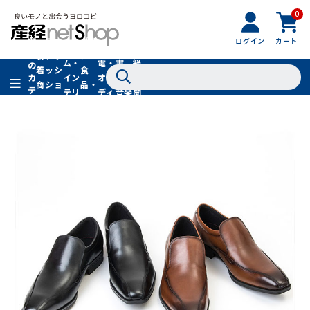
0
フ
全
フ
ァ
グル
ログイン
カート
ホー
家
産
て
新
ァ
ッ
メ・
ム・
電・
書
経
の
着
ッ
シ
食
イン
オー
籍・
新
カ
商
シ
ョ
品・
テ
テリ
ディ
音楽
聞
品
ョ
ン
ドリ
ゴ
ア
オ
社
ン
小
ンク
リ
物
在庫切れ