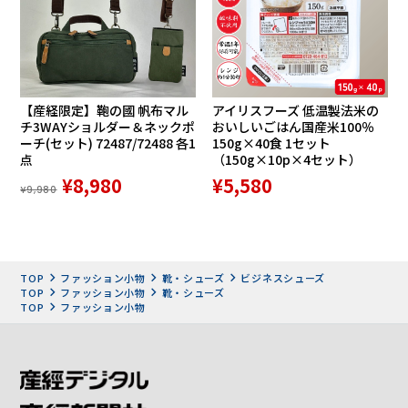
・足首をやさしく包み込む履き口
スポンジパッド
・アッパーにアンティーク加工を
【産経限定】鞄の國 帆布マル
アイリスフーズ 低温製法米の
チ3WAYショルダー＆ネックポ
おいしいごはん国産米100％
ーチ(セット) 72487/72488 各1
150g×40食 1セット
施したやわらかな牛革
点
（150g×10p×4セット）
¥8,980
¥5,580
・履き口（内側）にゴアを使用
¥9,980
し、脱ぎ履きが楽
TOP
ファッション小物
靴・シューズ
ビジネスシューズ
TOP
ファッション小物
靴・シューズ
TOP
ファッション小物