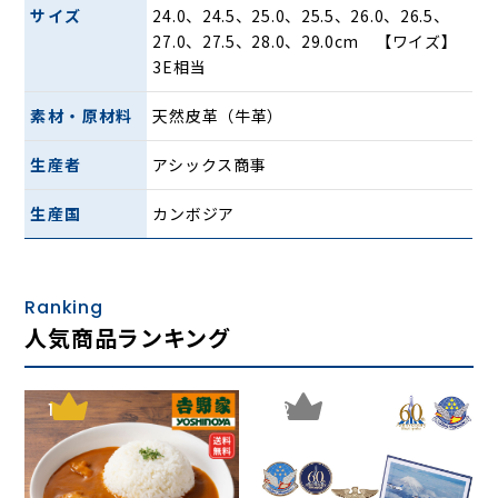
サイズ
24.0、24.5、25.0、25.5、26.0、26.5、
27.0、27.5、28.0、29.0cm 【ワイズ】
・「オリジナル3E木型」（アシッ
3E相当
クス商事基準）を採用し、スマー
素材・原材料
天然皮革（牛革）
トな見た目ながら足入れのゆった
生産者
アシックス商事
りした設計
生産国
カンボジア
・クッション性と屈曲性に優れ、
Ranking
軽量感のあるE.V.A.インジェクシ
人気商品ランキング
ョンソール
・踏みつけ部及び、かかと部にラ
1
2
バーを採用。細かい溝を配置した