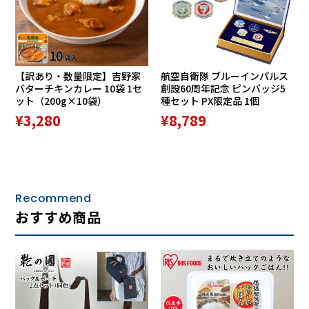
意匠で路面に適応し、耐久性にも
配慮
・インナーソールつま先裏に消臭
【訳あり・数量限定】吉野家
航空自衛隊 ブルーインパルス
バターチキンカレー 10袋 1セ
創設60周年記念 ピンバッジ5
ット（200g×10袋）
種セット PX限定品 1個
繊維「モフ」、ライニング材及
¥3,280
¥8,789
び、中敷表面に抗菌繊維を採用
・ふんわりした足当たりのやわら
Recommend
かい中敷により、歩行時の体圧を
おすすめ商品
足裏全体で支持
・つちふまず部分にフィットする
ふまずパッド