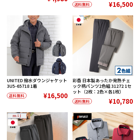
¥16,500
送料無料
UNITED 撥水ダウンジャケット
彩香 日本製あったか発熱チェ
3U5-65718 1着
ック柄パンツ2色組 31272 1セ
ット（2枚：2色×各1枚）
¥16,500
送料無料
¥10,780
送料無料