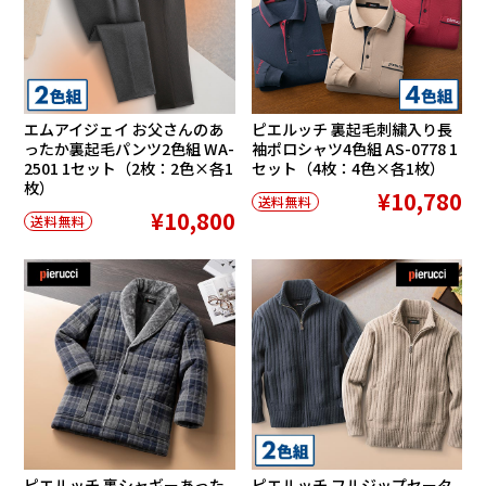
エムアイジェイ お父さんのあ
ピエルッチ 裏起毛刺繍入り長
ったか裏起毛パンツ2色組 WA-
袖ポロシャツ4色組 AS-0778 1
2501 1セット（2枚：2色×各1
セット（4枚：4色×各1枚）
枚）
¥10,780
送料無料
¥10,800
送料無料
ピエルッチ 裏シャギーあった
ピエルッチ フルジップセータ