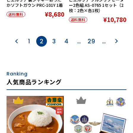
かソフトガウン PRC-101Y 1着
ー2色組 AS-0765 1セット（2
枚：2色×各1枚）
¥8,680
送料無料
¥10,780
送料無料
1
2
3
4
…
29
…
Ranking
人気商品ランキング
1
2