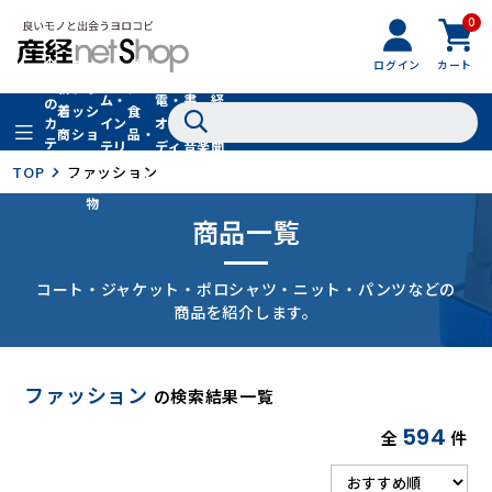
0
フ
全
フ
ァ
グル
ログイン
カート
ホー
家
産
て
新
ァ
ッ
メ・
ム・
電・
書
経
の
着
ッ
シ
食
イン
オー
籍・
新
カ
商
シ
ョ
品・
テ
テリ
ディ
音楽
聞
品
ョ
ン
ドリ
ゴ
ア
オ
社
TOP
ファッション
ン
小
ンク
リ
物
商品一覧
コート・ジャケット・ポロシャツ・ニット・パンツなどの
商品を紹介します。
ファッション
の検索結果一覧
594
全
件