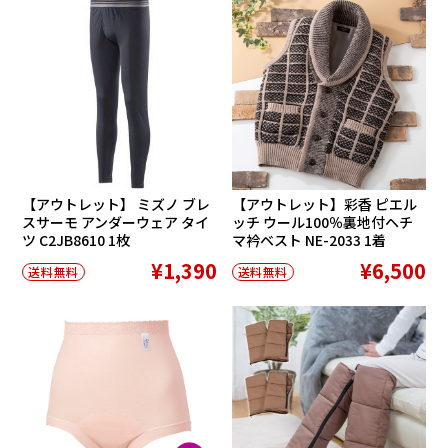
SALE
【アウトレット】 ミズノ ブレ
【アウトレット】彩香 ピエル
スサーモ アンダーウェア タイ
ッチ ウール100％裏地付ヘチ
ツ C2JB8610 1枚
マ衿ベスト NE-2033 1着
¥1,390
¥6,500
送料無料
送料無料
SALE