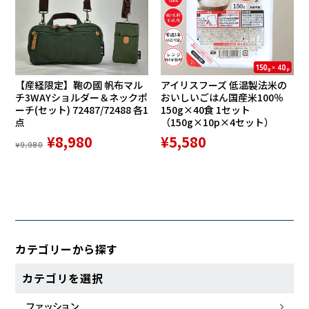
【産経限定】鞄の國 帆布マル
アイリスフーズ 低温製法米の
チ3WAYショルダー＆ネックポ
おいしいごはん国産米100％
ーチ(セット) 72487/72488 各1
150g×40食 1セット
点
（150g×10p×4セット）
¥8,980
¥5,580
¥9,980
カテゴリーから探す
カテゴリを選択
ファッション