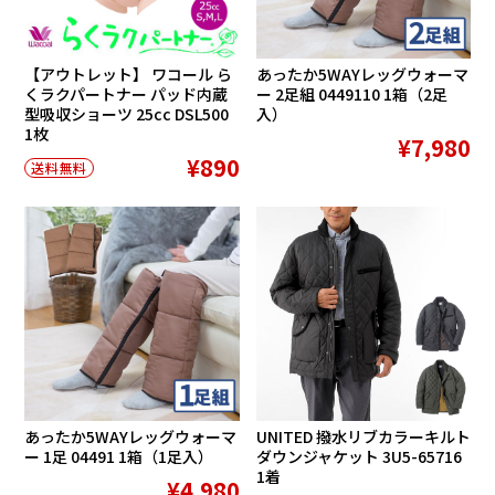
【アウトレット】 ワコール ら
あったか5WAYレッグウォーマ
くラクパートナー パッド内蔵
ー 2足組 0449110 1箱（2足
型吸収ショーツ 25cc DSL500
入）
1枚
¥7,980
¥890
送料無料
あったか5WAYレッグウォーマ
UNITED 撥水リブカラーキルト
ー 1足 04491 1箱（1足入）
ダウンジャケット 3U5-65716
1着
¥4,980