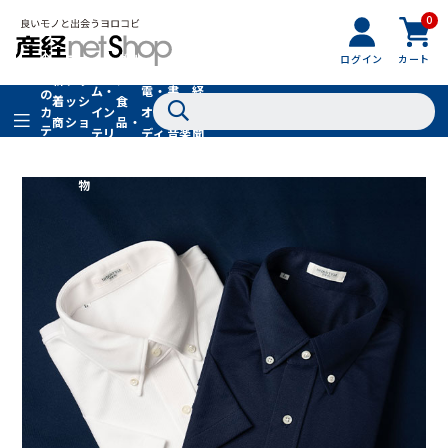
0
フ
全
フ
ァ
グル
ログイン
カート
ホー
家
産
て
新
ァ
ッ
メ・
ム・
電・
書
経
の
着
ッ
シ
食
イン
オー
籍・
新
カ
商
シ
ョ
品・
テ
テリ
ディ
音楽
聞
品
ョ
ン
ドリ
ゴ
ア
オ
社
ン
小
ンク
リ
物