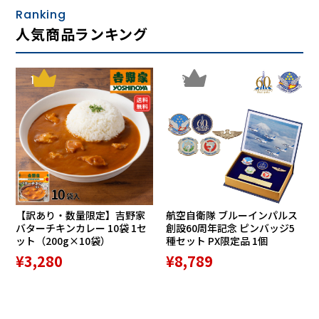
Ranking
TOKYOが採用したのは、28ゲージという非常に高密度で編
人気商品ランキング
まれたハイゲージの「鹿の子」生地。
一般的なポロシャツに使われる鹿の子編みよりも、格段に編
み目が細かく、表面はなめらかでハリ感のある生地に仕上が
1
2
っています。
軽やかでドライな肌触りが特徴で、空気を含むように立体的
に編まれているため、肌への接地面が少なく、汗をかいても
ベタつかず、常にさらりとした着心地をキープします。見た
目は上品で、着心地は涼やか―。そのバランスが魅力です。
また、きめ細かい編み目によって生まれる自然な光沢感が、
鹿の子でありながらも“品のある一枚”として着られるポイン
ト。ニット素材ならではの伸縮性も備えているため、動きや
すさと端正さを両立し、夏のビジネスシーンや大人の休日ス
【訳あり・数量限定】吉野家
航空自衛隊 ブルーインパルス
バターチキンカレー 10袋 1セ
創設60周年記念 ピンバッジ5
タイルに、すっと馴染む一着に仕上がっています。
ット（200g×10袋）
種セット PX限定品 1個
鹿の子に“きちんと感”を求めたい方にこそ、ぜひ袖を通して
¥3,280
¥8,789
いただきたい素材です。
伸縮性＆やわらかい生地だから着心地◎