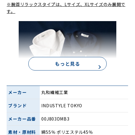
※腕首リラックスタイプは、Lサイズ、XLサイズのみ展開で
す。
もっと見る
メーカー
丸和繊維工業
ニットならではの柔らかさとストレッチ性がありながら、布
ブランド
INDUSTYLE TOKYO
帛のように端正な佇まい。ビジネスカジュアルとしても、休
日の街歩きにも、心地よく馴染んでくれます。
メーカー品番
00J803DMB3
肌に触れた瞬間から感じるドライなタッチと軽さは、汗ばむ
日中や移動の多い日も、気持ちよく過ごすための確かな味方
素材・原材料
綿55％ ポリエステル45％