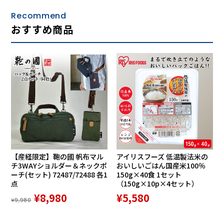
Recommend
おすすめ商品
もちろんニット生地なので、伸縮性があり、やらわかく、着
心地が良いのですが、見た目にはハリ感ツヤ感がある不思議
な生地です。ぜひ体感してみてください。
動体設計ならではのノンストレスな着心地を、
体感してみてください
すっきりしたシルエットを実現するために、下写真のような
【産経限定】鞄の國 帆布マル
アイリスフーズ 低温製法米の
仕立てをしています。
チ3WAYショルダー＆ネックポ
おいしいごはん国産米100％
一般的なシャツは、前身頃と後身頃を縫い合わせるだけなの
ーチ(セット) 72487/72488 各1
150g×40食 1セット
で、身体の側面のためのパーツがあることは少ないのです
点
（150g×10p×4セット）
が、INDUSTYLEのシャツは前身頃と後ろ身頃の間を、１枚
¥8,980
¥5,580
¥9,980
の長いパーツで繋いでいます。
その分パーツが増え、仕立ての技術も工程も難しくなるので