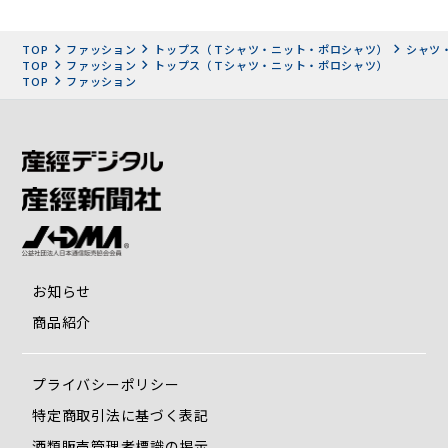
すが、動きやすさとスリムさの両方を実現するために、この
ような特殊な作り方をしています。
TOP
ファッション
トップス（Ｔシャツ・ニット・ポロシャツ）
シャツ
TOP
ファッション
トップス（Ｔシャツ・ニット・ポロシャツ）
TOP
ファッション
お知らせ
商品紹介
複雑なパターンを縫い上げる、ニットウェア専
業工場の高度な縫製
プライバシーポリシー
特定商取引法に基づく表記
酒類販売管理者標識の掲示