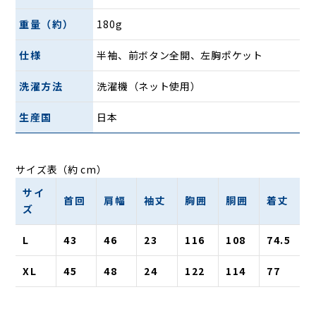
に。“涼しさ”と“清潔感”を両立したこの一枚が、これからの
重量（約）
180g
ワードローブにきっと自然と馴染んでくれるはずです。
仕様
半袖、前ボタン全開、左胸ポケット
28ゲージのハイゲージ編み『細番手鹿の子』生
地
洗濯方法
洗濯機（ネット使用）
生産国
日本
サイズ表（約 cm）
サイ
首回
肩幅
袖丈
胸囲
胴囲
着丈
ズ
L
43
46
23
116
108
74.5
XL
45
48
24
122
114
77
鹿の子編みといえば、ややカジュアルな表情のイメージをお
持ちの方も多いかもしれません。 しかし、INDUSTYLE