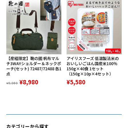
【産経限定】鞄の國 帆布マル
アイリスフーズ 低温製法米の
チ3WAYショルダー＆ネックポ
おいしいごはん国産米100％
ーチ(セット) 72487/72488 各1
150g×40食 1セット
点
（150g×10p×4セット）
¥8,980
¥5,580
¥9,980
カテゴリーから探す