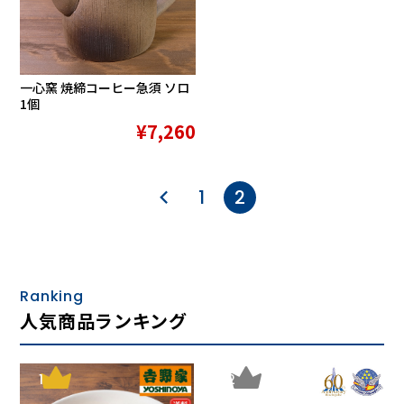
一心窯 焼締コーヒー急須 ソロ
1個
¥7,260
1
2
Ranking
人気商品ランキング
1
2