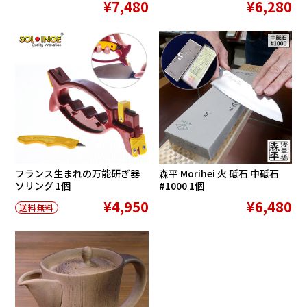
¥7,480
¥6,280
SALE
フランス生まれの万能研ぎ器
森平 Morihei 火 砥石 中砥石
ソリング 1個
#1000 1個
¥4,950
¥6,480
送料無料