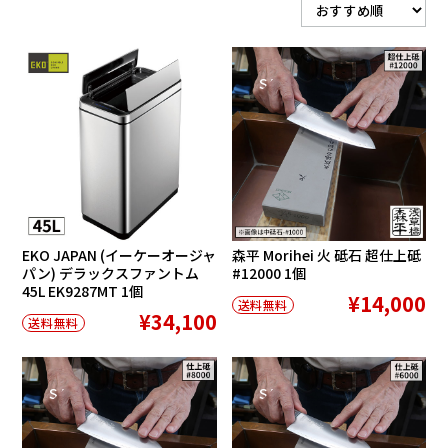
在庫切れ
SALE
EKO JAPAN (イーケーオージャ
森平 Morihei 火 砥石 超仕上砥
パン) デラックスファントム
#12000 1個
45L EK9287MT 1個
¥14,000
送料無料
¥34,100
送料無料
SALE
SALE