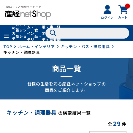
0
フ
全
フ
ァ
グル
ログイン
カート
ホー
家
産
て
新
ァ
ッ
メ・
ム・
電・
書
経
の
着
ッ
シ
食
イン
オー
籍・
新
カ
商
シ
ョ
品・
テ
テリ
ディ
音楽
聞
品
ョ
ン
ドリ
ゴ
ア
オ
社
TOP
ホーム・インテリア
キッチン・バス・掃除用具
ン
小
ンク
リ
キッチン・調理器具
物
商品一覧
皆様の生活を彩る産経ネットショップの
商品をご紹介します。
キッチン・調理器具
の検索結果一覧
29
全
件