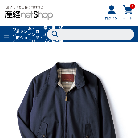
0
フ
全
フ
ァ
グル
ログイン
カート
ホー
家
産
て
新
ァ
ッ
メ・
ム・
電・
書
経
の
着
ッ
シ
食
イン
オー
籍・
新
カ
商
シ
ョ
品・
テ
テリ
ディ
音楽
聞
品
ョ
ン
ドリ
ゴ
ア
オ
社
ン
小
ンク
リ
物