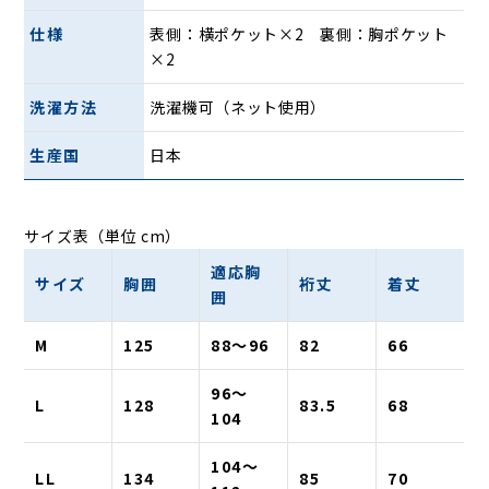
仕様
表側：横ポケット×2 裏側：胸ポケット
×2
洗濯方法
洗濯機可（ネット使用）
生産国
日本
ボディラインやラグラン袖のデザインは動きやすくゆとりが
サイズ表（単位 cm）
あり、襟のボタンを留めれば立ち襟になるので、日差しをよ
適応胸
けたり、風よけにもなります。
サイズ
胸囲
裄丈
着丈
囲
ポケットも充実しているので、旅行やいつもの散策を快適に
お楽しみください。
M
125
88〜96
82
66
ウエスト部分のゴムは身体を締めつけすぎずにほどよくフィ
ット。肌寒い日でも快適に過ごせます。
96〜
L
128
83.5
68
104
手ぶらでお出かけ。収納力にも自信あり
104〜
LL
134
85
70