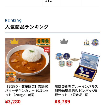
112
Ranking
人気商品ランキング
1
2
左右にある外ポケットは、ゆったりとしたマチ付き。デジカ
メや定期入れを入れても余裕のサイズです。
内側左右には、長財布もすっぽり入る、大容量内ポケットが
付いています。
お手入簡単。ご家庭の洗濯機で洗える
ご家庭の洗濯機で丸洗いできます。（ネット使用推奨）
【訳あり・数量限定】吉野家
航空自衛隊 ブルーインパルス
長持ちさせるためにも着用後はできるだけ早く洗濯すること
バターチキンカレー 10袋 1セ
創設60周年記念 ピンバッジ5
をおすすめします。
ット（200g×10袋）
種セット PX限定品 1個
※アイロンを使用する場合は、当て布をご使用ください。
¥3,280
¥8,789