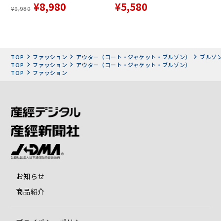
¥8,980
¥5,580
アが浮かんだときに、それをどうやったら作れるのか、どん
¥9,980
な取引先に声をかければよいのか道筋が浮かびます」と話し
ます。
自分の手で原料を確かめ、紡績から縫製まで、製造者と話し
TOP
ファッション
アウター（コート・ジャケット・ブルゾン）
ブルゾ
TOP
ファッション
アウター（コート・ジャケット・ブルゾン）
合いながらじっくりと製品化。「長年にわたって社会に貢献
TOP
ファッション
し続けた大人の男にこそ、本当に満足できるものを身に着け
てほしい」と、中高年男性のための服作りにこだわる理由を
語ります。
「好みや体型にあったデザイン、高い機能性、着心地をいつ
までも変わらない形で提供したい」と今村さん。これからも
四季を通じた定番アイテムに加え、顧客からの声を反映した
商品開発にこだわり、50代以上の男性のための豊かで誇り高
い服を提供し続けます。
お知らせ
商品紹介