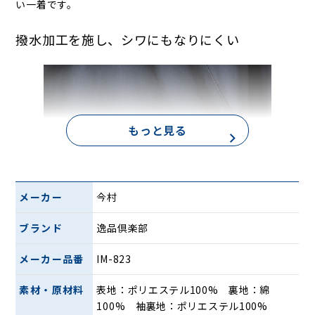
い一着です。
撥水加工を施し、シワにもなりにくい
もっと見る
メーカー
今村
表地は軽量でシワにも強いポリエステル素材を使用しており
ブランド
逸品倶楽部
ます。落ち着いた色合いのネイビーブルーの生地はどんなア
イテムとも合わせやすく、さまざまなシーンで活躍します。
メーカー品番
IM-823
スタンダードな定番デザイン
素材・原材料
表地：ポリエステル100% 裏地：綿
100% 袖裏地：ポリエステル100%