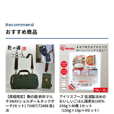
逸品倶楽部〜日本国内で製造 こだわりの品質〜
Recommend
おすすめ商品
人生に円熟味を増す50代以上の男性へ大人の装いを提案する
ブランド、逸品倶楽部。
熟年世代に合う型、素材から縫製まで日本製にこだわり見え
ないところまで丁寧に仕上げる安心の品質。アパレルメーカ
ー、今村株式会社は、「気に入ったものは長く着続けたい」
「着古して傷んでしまったときはまた同じものを購入した
い」という顧客からの要望に応え、定番アイテムを四季を通
じて提供しています。
「人脈が財産です」。今村株式会社の代表取締役、今村政則
さんは自身の強みをそう語ります。18歳で繊維問屋に丁稚奉
【産経限定】鞄の國 帆布マル
アイリスフーズ 低温製法米の
チ3WAYショルダー＆ネックポ
おいしいごはん国産米100％
公として入って以来60年。多くの研鑽を積み、紡績やモノ作
ーチ(セット) 72487/72488 各1
150g×40食 1セット
りの知識を培ってきました。中でも様々な素材業者、ミシン
点
（150g×10p×4セット）
屋、工場とのつながりを持てたことが大きな強み。「アイデ