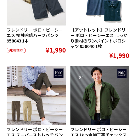
フレンドリー ポロ・ビーシー
【アウトレット】フレンドリ
エス 接触冷感ハーフパンツ
ー ポロ・ビーシーエス しっか
958043 1本
り素材のワンポイントポロシ
ャツ 958040 1枚
¥1,990
送料無料
¥1,990
SALE
SALE
フレンドリー ポロ・ビーシー
フレンドリー ポロ・ビーシー
エス スーパーストレッチパン
エス はっ水加工裏チェックス