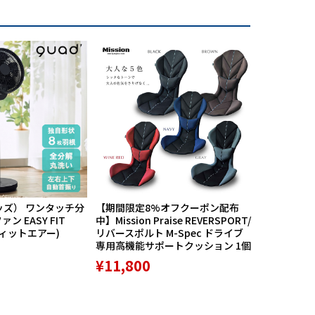
ッズ） ワンタッチ分
【期間限定8%オフクーポン配布
航空自衛隊
ン EASY FIT
中】Mission Praise REVERSPORT/
60周年記念
フィットエアー)
リバースポルト M-Spec ドライブ
PX限定品 1
専用高機能サポートクッション 1個
¥8,789
¥11,800