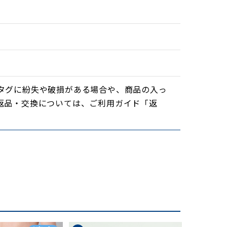
紀の発掘
等、十
タグに紛失や破損がある場合や、商品の入っ
「芸は
返品・交換については、ご利用ガイド「返
語会雑
稿、貴