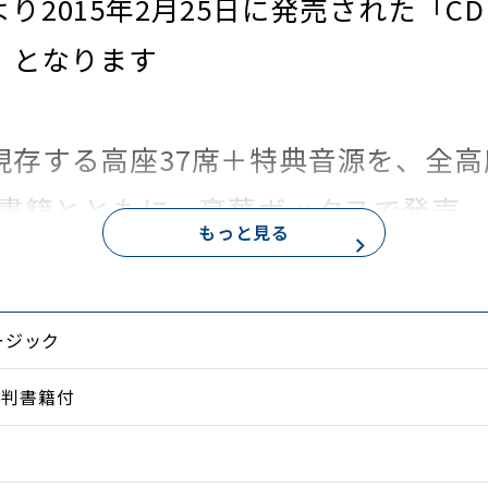
り2015年2月25日に発売された「C
」となります
現存する高座37席＋特典音源を、全高
を書籍とともに、豪華ボックスで発売
もっと見る
に出ることのなかった、古今亭志ん朝
のぎを削り、熱演・力演揃いの伝説的
ージック
語会」でした。
B5判書籍付
声も毒舌マクラも冴え渡り、晩年の家元
は必聴！