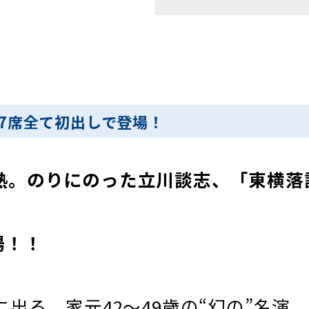
7席全て初出しで登場！
熱。のりにのった立川談志、「東横落
場！！
に出る、家元42〜49歳の“幻の”名演