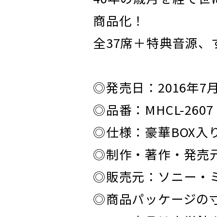
商品化！
全37席＋特典音源、
◎発売日：2016年7
◎品番：MHCL-2607
◎仕様：豪華BOX入り
◎制作・著作・発売
◎販売元：ソニー・
◎商品パッケージの寸法: 27