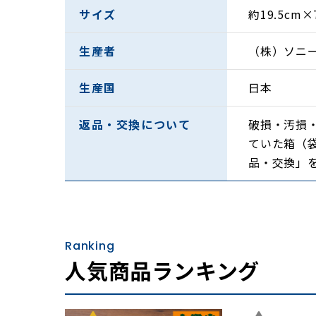
42〜49歳という脂
サイズ
約19.5cm×
音源と言っても過言
生産者
（株）ソニ
晩年までかけていた
生産国
日本
八番がずらり。
返品・交換について
破損・汚損
超・特典音源には、
ていた箱（
品・交換」
人なり〜小さん、談
感」も収録。
書籍には、立川談春
Ranking
人気商品ランキング
重な談志の生前イン