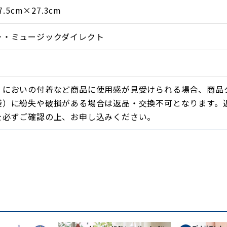
ののりきった時代の高座は稀少で、世
7.5cm×27.3cm
ではありません。
ー・ミュージックダイレクト
「品川心中」「文七元結」「らくだ」
・においの付着など商品に使用感が見受けられる場合、商品
落語協会脱退直後に行われた夢の鼎談
袋）に紛失や破損がある場合は返品・交換不可となります。
を必ずご確認の上、お申し込みください。
志、小三治」と、自ら語った「東横落
が師匠への思いを語った書き下ろし寄
タビューも収められています。