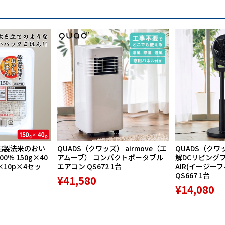
1979年9月28日（30分02秒）
1980年5月30日（25分45秒）
1979年12月28日（40分35秒）
1980年3月24日（30分52秒）
温製法米のおい
QUADS（クワッズ） airmove（エ
QUADS（クワ
％ 150g×40
アムーブ） コンパクトポータブル
解DCリビングファ
×10p×4セッ
エアコン QS672 1台
AIR(イージー
QS667 1台
¥41,580
¥14,080
980年4月21日（35分04秒）