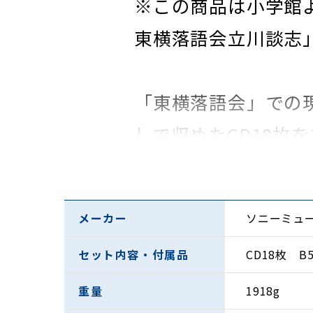
※この商品は小学館よ
東横落語会立川談志
「東横落語会」での
しで収めたCD18枚
ほとんど同じ落語会
演。だからこそ、し
メーカー
ソニーミュ
なったのが「東横落
セット内容・付属品
CD18枚 
40代の張りのある
た違う刺激的な高座
重量
1918g