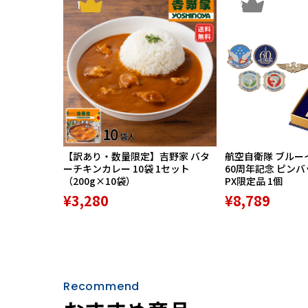
1
2
第一集Disc1：
二階ぞめき 第208回 
文七元結 第216回 1
Disc2：
【訳あり・数量限定】吉野家 バタ
航空自衛隊 ブルー
ーチキンカレー 10袋 1セット
60周年記念 ピン
品川心中 第219回 1
（200g×10袋）
PX限定品 1個
¥3,280
¥8,789
らくだ 第221回 19
第二集Disc3：
Recommend
粗忽長屋 第224回 1