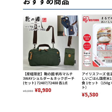
おすすめ商品
お化け長屋 第225回 
芝居の喧嘩 第233回 
Disc4：
木乃伊取り 第228回 
権助提灯 第2３１回 
【産経限定】鞄の國 帆布マルチ
アイリスフーズ 低
3WAYショルダー＆ネックポーチ
しいごはん国産米100
(セット) 72487/72488 各1点
食 1セット（150g
ト）
¥8,980
第三集Disc5：
¥9,980
¥5,580
五貫裁き 第232回 1