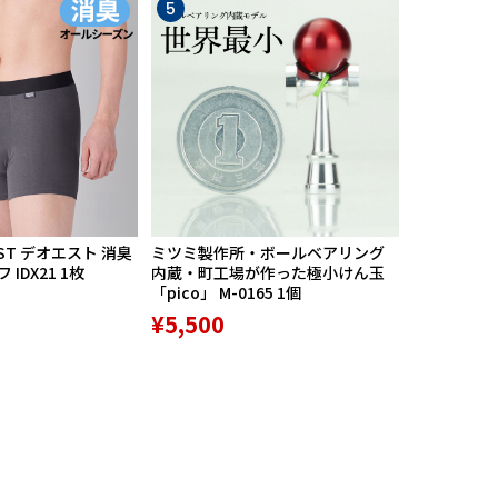
5
6
ST デオエスト 消臭
ミツミ製作所・ボールベアリング
【期間限定
IDX21 1枚
内蔵・町工場が作った極小けん玉
中】Mission
「pico」 M-0165 1個
リバースポル
高機能サポ
¥5,500
¥9,800