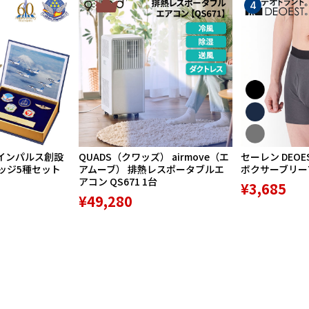
3
4
1978年4月28日（27分08秒）
978年12月28日（46分51秒）
インパルス創設
QUADS（クワッズ） airmove（エ
セーレン DEOE
バッジ5種セット
アムーブ） 排熱レスポータブルエ
ボクサーブリーフ 
979年3月30日（35分36秒）
アコン QS671 1台
¥3,685
¥49,280
79年5月30日（37分02秒）
979年8月27日（22分19秒）