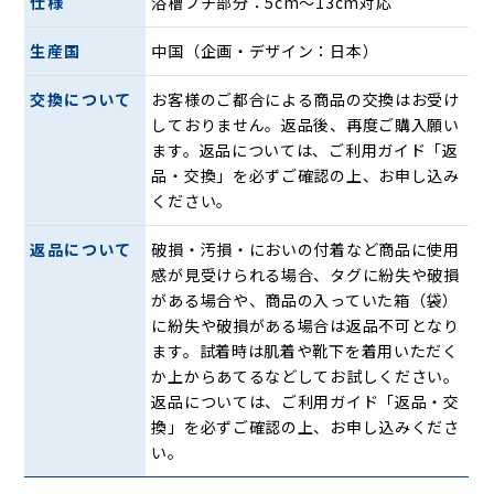
仕様
浴槽フチ部分：5cm〜13cm対応
色は湯気の中でも目立つようにオレンジカラーの配色を施
しています。視認性は抜群で一目で分かるようになっていま
生産国
中国（企画・デザイン：日本）
す。また、つまみを回して固定するだけの取り付け方法は、
どなたでも簡単に取り付けられる手軽さ。滑りやすい浴槽も
交換について
お客様のご都合による商品の交換はお受け
手すりがあるだけで安心でき、快適なバスタイムをお楽しみ
しておりません。返品後、再度ご購入願い
頂けます。
ます。返品については、ご利用ガイド「返
品・交換」を必ずご確認の上、お申し込み
ください。
返品について
破損・汚損・においの付着など商品に使用
感が見受けられる場合、タグに紛失や破損
がある場合や、商品の入っていた箱（袋）
に紛失や破損がある場合は返品不可となり
ます。試着時は肌着や靴下を着用いただく
か上からあてるなどしてお試しください。
返品については、ご利用ガイド「返品・交
換」を必ずご確認の上、お申し込みくださ
い。