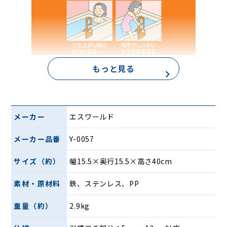
もっと見る
メーカー
エスワールド
メーカー品番
Y-0057
2段式の手すり
上段と中段、2段式にすることで身長に合わせ掴みやすい
サイズ（約）
幅15.5×奥行15.5×高さ40cm
位置でサポートします。また、滑りにくい塗装が施されてい
るため安心して体をあずけられ、年齢に関係なく使用できる
素材・原材料
鉄、ステンレス、PP
ように設計されています。
重量（約）
2.9kg
目立つ色調と取り付けの手軽さ