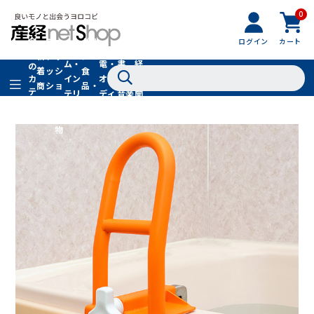
0
フ
全
フ
ァ
グル
ログイン
カート
ホー
家
産
て
新
ァ
ッ
メ・
ム・
電・
書
経
の
着
ッ
シ
食
イン
オー
籍・
新
カ
商
シ
ョ
品・
テ
テリ
ディ
音楽
聞
品
ョ
ン
ドリ
ゴ
ア
オ
社
ン
小
ンク
リ
物
在庫切れ