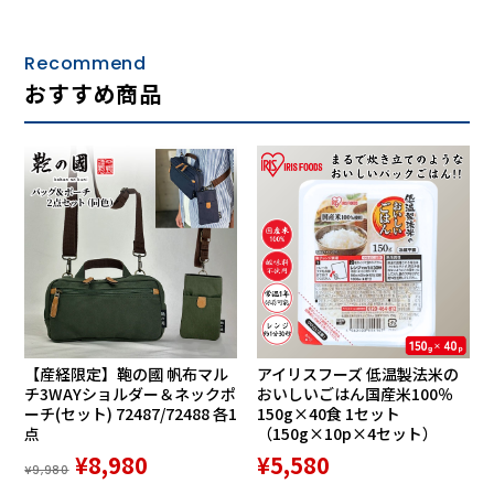
Recommend
おすすめ商品
【産経限定】鞄の國 帆布マル
アイリスフーズ 低温製法米の
チ3WAYショルダー＆ネックポ
おいしいごはん国産米100％
ーチ(セット) 72487/72488 各1
150g×40食 1セット
点
（150g×10p×4セット）
¥8,980
¥5,580
¥9,980