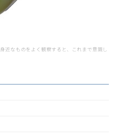
身近なものをよく観察すると、これまで意識し
微妙な距離にある対象を楽な姿勢で観察できま
や、近づくことができない美術館の美術作品や
反射を抑えることで、光量ロスを排除し、明る