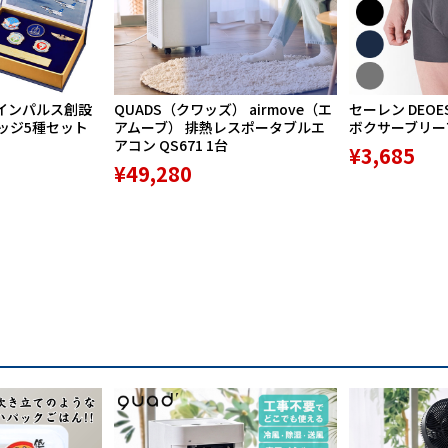
インパルス創設
QUADS（クワッズ） airmove（エ
セーレン DEOE
バッジ5種セット
アムーブ） 排熱レスポータブルエ
ボクサーブリーフ 
アコン QS671 1台
¥3,685
¥49,280