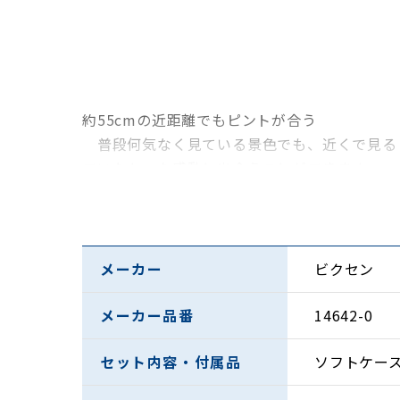
約55cmの近距離でもピントが合う
普段何気なく見ている景色でも、近くで見る
ていなかった感動と出会うことができます。
at6は双眼鏡として55cmという近距離で
す。しかも双眼鏡なので、単眼鏡では感じにく
動物園の動物の観察などで威力を発揮できます
メーカー
ビクセン
PFMコートでクリアな視界
レンズとプリズム光学面全面に3層以上の反射
メーカー品番
14642-0
くクリアな視界を確保しています。コンパクト
セット内容・付属品
ソフトケー