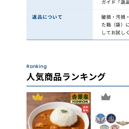
ガイド「返
返品について
破損・汚損
た箱（袋）
軽量でコンパクト
してお試し
本体は約145gの軽量設計。バッグなどに収
首さげメッシュケースを標準付属
本体に合わせた、軽量なメッシュケースを標
Ranking
ても違和感なくファッションに馴染みます。
人気商品ランキング
1
2