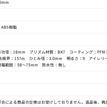
40mm
ABS樹脂
功径：18mm プリズム材質：BK7 コーティング：PFMコ
m先視界：157m ひとみ径：3.0mm 明るさ：9 アイレリ
福範囲：58〜75mm 防水性：無し
都合による商品の交換はお受けしておりません。返品後、再