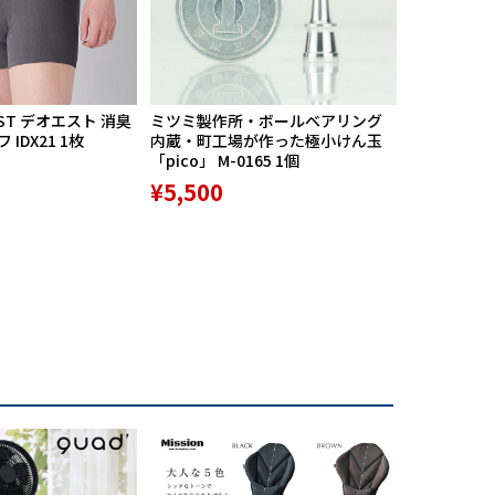
ST デオエスト 消臭
ミツミ製作所・ボールベアリング
【期間限定
IDX21 1枚
内蔵・町工場が作った極小けん玉
中】Mission
「pico」 M-0165 1個
リバースポル
高機能サポ
¥5,500
¥9,800