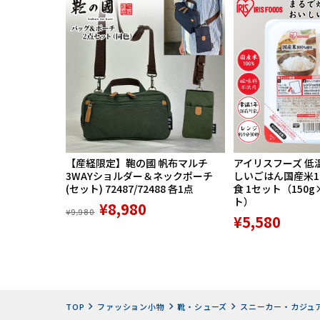
【産経限定】鞄の國 帆布マルチ
アイリスフーズ 低
3WAYショルダー＆ネックポーチ
しいごはん国産米100
(セット) 72487/72488 各1点
食 1セット（150g
ト）
¥8,980
¥9,980
¥5,580
TOP
ファッション小物
靴・シューズ
スニーカー・カジュ