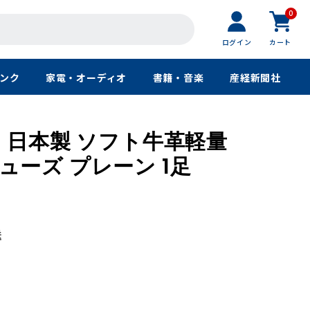
0
ログイン
カート
ンク
家電・オーディオ
書籍・音楽
産経新聞社
 日本製 ソフト牛革軽量
ーズ プレーン 1足
送