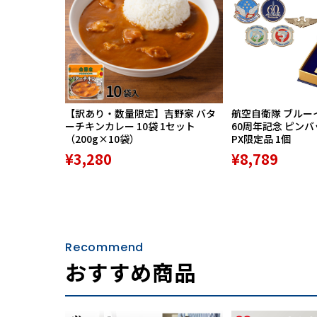
でスニーカーのよう
けなくなる」とリピ
本人の足型に合わせ
まる神戸・長田の靴
【訳あり・数量限定】吉野家 バタ
航空自衛隊 ブルー
ーチキンカレー 10袋 1セット
60周年記念 ピン
（200g×10袋）
PX限定品 1個
す。
¥3,280
¥8,789
Recommend
おすすめ商品