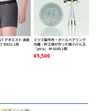
靴が履
す。日
人が集
いま
ST デオエスト 消臭
ミツミ製作所・ボールベアリング
【期間限定
IDX21 1枚
内蔵・町工場が作った極小けん玉
中】Mission
「pico」 M-0165 1個
リバースポル
高機能サポ
¥5,500
¥9,800