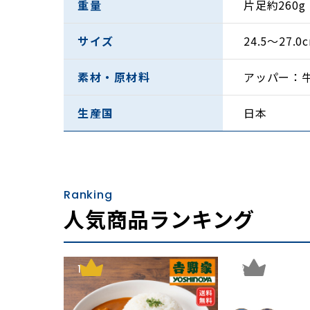
重量
片足約260g
サイズ
24.5〜27
商品詳細
素材・原材料
アッパー：
・柔らかく高級感の
生産国
日本
・シンプルで合わせ
・軽くて疲れにくい
Ranking
・ゆったりとした4E
人気商品ランキング
神戸の靴職人が作る
1
2
毎日履く靴は、歩き