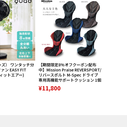
ッズ） ワンタッチ分
【期間限定8%オフクーポン配布
航空自衛隊
ン EASY FIT
中】Mission Praise REVERSPORT/
60周年記念
フィットエアー)
リバースポルト M-Spec ドライブ
PX限定品 1
専用高機能サポートクッション 1個
¥8,789
¥11,800