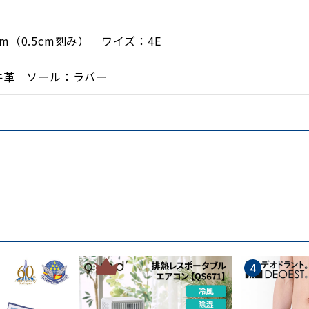
.0cm（0.5cm刻み） ワイズ：4E
牛革 ソール：ラバー
ある牛革を使用
やすいデザイン
軽量ラバーソール
サイズ
金谷製靴
3
4
やすさが第一です。金谷製靴の靴は