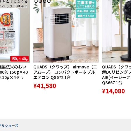
温製法米のおい
QUADS（クワッズ） airmove（エ
QUADS（クワ
％ 150g×40
アムーブ） コンパクトポータブル
解DCリビングファ
×10p×4セッ
エアコン QS672 1台
AIR(イージー
QS667 1台
¥41,580
¥14,080
アルシューズ