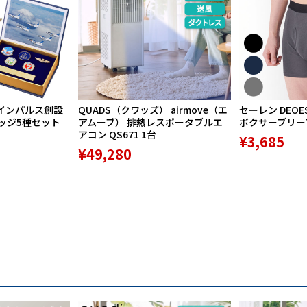
な履き心地が特長。「一度はくと他の
ーター続出の知る人ぞ知る人気商品で
て開発された日本製の靴。国産靴の職
職人が一足一足ていねいに作り上げて
インパルス創設
QUADS（クワッズ） airmove（エ
セーレン DEOE
バッジ5種セット
アムーブ） 排熱レスポータブルエ
ボクサーブリーフ 
アコン QS671 1台
¥3,685
¥49,280