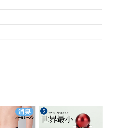
5
6
、まる