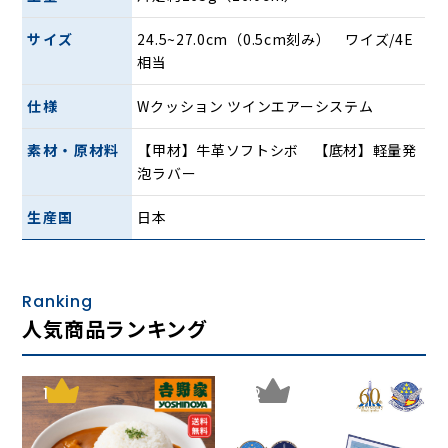
革を使用しており、足によくなじ
サイズ
24.5~27.0cm（0.5cm刻み） ワイズ/4E
みます。ベルト部分はゴム仕様と
相当
なっているので脱ぎ履きも楽ら
仕様
Wクッション ツインエアーシステム
く。ソールは軽くて疲れにくい発
素材・原材料
【甲材】牛革ソフトシボ 【底材】軽量発
泡ラバー
泡ラバーソールです。幅広でゆっ
生産国
日本
たりした4Eサイズ。日本製。
Ranking
人気商品ランキング
1
2