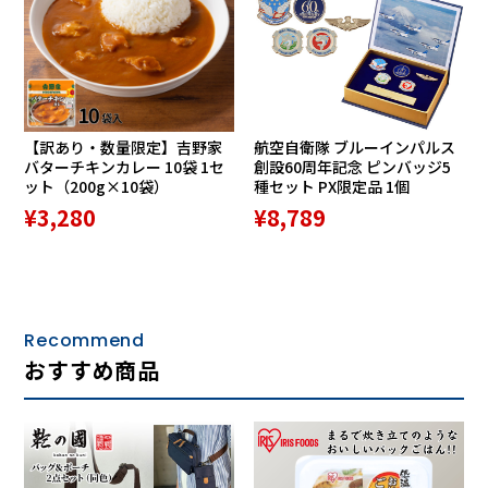
商品詳細
・ソフトな牛革に皺を付けるシボ
【訳あり・数量限定】吉野家
航空自衛隊 ブルーインパルス
加工を施した高級感のある仕上が
バターチキンカレー 10袋 1セ
創設60周年記念 ピンバッジ5
ット（200g×10袋）
種セット PX限定品 1個
¥3,280
¥8,789
り
・足を覆うデザインでフィット感
抜群
Recommend
おすすめ商品
・ゴムベルト使用で着脱も楽らく
・軽くて疲れにくい発泡ラバーソ
ール