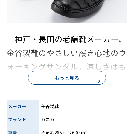
神戸・長田の老舗靴メーカー、
金谷製靴のやさしい履き心地のウ
ォーキングサンダル。涼しさはも
もっと見る
ちろん、足にフィットするデザイ
ンで長時間履いて歩いても疲れに
くいのが特長です。アッパー部分
メーカー
金谷製靴
にはシボ加工を施した柔らかな牛
ブランド
カネカ
重量
片足約265g（26.0cm）