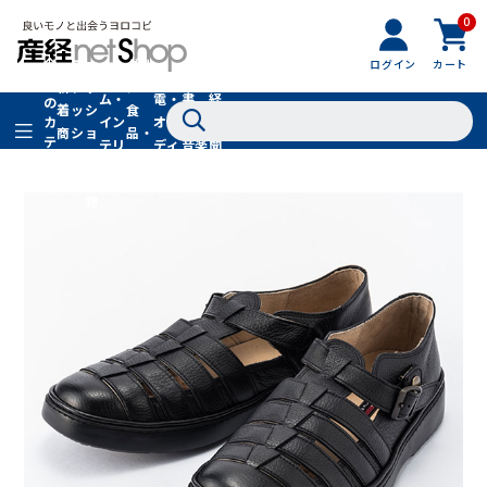
0
フ
全
フ
ァ
グル
ログイン
カート
ホー
家
産
て
新
ァ
ッ
メ・
ム・
電・
書
経
の
着
ッ
シ
食
イン
オー
籍・
新
カ
商
シ
ョ
品・
テ
テリ
ディ
音楽
聞
品
ョ
ン
ドリ
ゴ
ア
オ
社
ン
小
ンク
リ
物