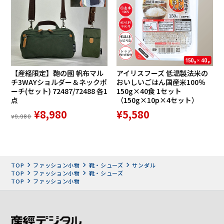
・ゆったりした4Eサイズ
神戸の靴職人が作る金谷製靴
【産経限定】鞄の國 帆布マル
アイリスフーズ 低温製法米の
毎日履く靴は、歩きやすさが第
チ3WAYショルダー＆ネックポ
おいしいごはん国産米100％
ーチ(セット) 72487/72488 各1
150g×40食 1セット
点
（150g×10p×4セット）
一です。金谷製靴の靴は、まるで
¥8,980
¥5,580
¥9,980
スニーカーのような履き心地が特
長。「一度はくと他の靴が履けな
TOP
ファッション小物
靴・シューズ
サンダル
くなる」とリピーター続出の知る
TOP
ファッション小物
靴・シューズ
TOP
ファッション小物
人ぞ知る人気商品です。日本人の
足型に合わせて開発された日本製