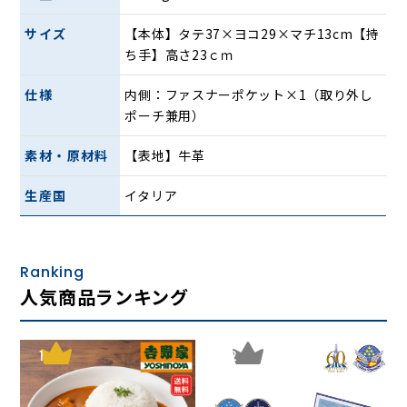
サイズ
【本体】タテ37×ヨコ29×マチ13cm【持
ナチュラルさを徹底追及。シボ感
ち手】高さ23ｃｍ
のある牛革を贅沢に使用
仕様
内側：ファスナーポケット×1（取り外し
ポーチ兼用）
素材・原材料
【表地】牛革
生産国
イタリア
Ranking
革本来の味わいが楽しめるイタ
人気商品ランキング
リアンレザーの型押しは傷が目立
1
2
ちにくくなめらかな柔らかさが特