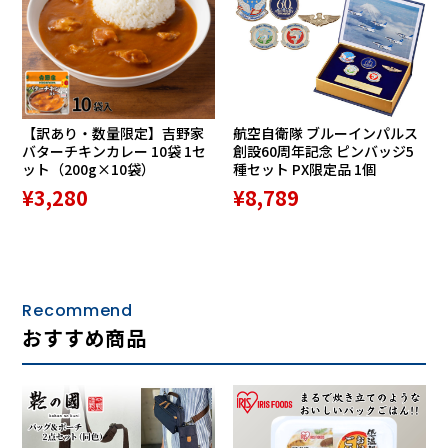
長です。あえて裏地は付けず、革
本来の滑らかな手触りをお楽しみ
いただけます。また、革の質感が
【訳あり・数量限定】吉野家
航空自衛隊 ブルーインパルス
わかるような切り口はそのままで
バターチキンカレー 10袋 1セ
創設60周年記念 ピンバッジ5
ット（200g×10袋）
種セット PX限定品 1個
自然な仕上がりとなっています
¥3,280
¥8,789
加工から生産まで全てイタリアで
Recommend
生産。熟練の職人技が光る仕上げ
おすすめ商品