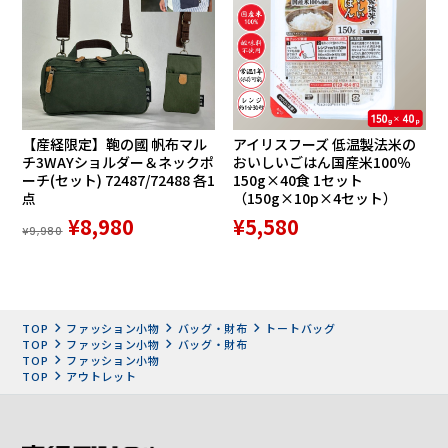
イタリアの熟練の職人が一つ一
つ手間暇をかけて作り上げていま
【産経限定】鞄の國 帆布マル
アイリスフーズ 低温製法米の
チ3WAYショルダー＆ネックポ
おいしいごはん国産米100％
す
ーチ(セット) 72487/72488 各1
150g×40食 1セット
点
（150g×10p×4セット）
¥8,980
¥5,580
¥9,980
GIUDI（ジウディ）
革製品産地で有名なイタリア・
TOP
ファッション小物
バッグ・財布
トートバッグ
TOP
ファッション小物
バッグ・財布
モッロヴァッレにて1975年創
TOP
ファッション小物
TOP
アウトレット
業。革職人であった両親のもと、