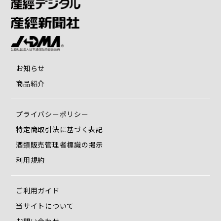
幼い頃から革製品のスキルを習得
した二人のいとこ、マリオとアド
リアーノにより設立されました。
ミラノのデザイン学校でデザイン
お知らせ
商品紹介
を学んだ後、小さなファミリービ
ジネスとして創業。イタリアが誇
プライバシーポリシー
特定商取引法に基づく表記
る伝統的な革と、現代的でスタイ
酒類販売管理者標識の掲示
リッシュなデザインを融合させる
利用規約
ことをモットーに、創業以来ファ
ご利用ガイド
ンを増やし続けています。
当サイトについて