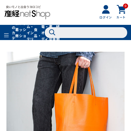
0
フ
全
フ
ァ
グル
ログイン
カート
ホー
家
産
て
新
ァ
ッ
メ・
ム・
電・
書
経
の
着
ッ
シ
食
イン
オー
籍・
新
カ
商
シ
ョ
品・
テ
テリ
ディ
音楽
聞
品
ョ
ン
ドリ
ゴ
ア
オ
社
ン
小
ンク
リ
物
SALE