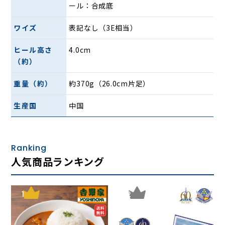
ール：合成底
ワイズ
表記なし（3E相当）
ヒール高さ
4.0cm
（約）
重量（約）
約370g（26.0cm片足）
地面より高さ4cm×4時間の防水設計でちょっとした雨や雪
の日でも快適。
生産国
中国
抗菌・蓄熱保温機能を備えた「ウォームプロス
パー」
Ranking
人気商品ランキング
1
2