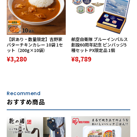
太陽光や人体から放出される赤外線を吸収して熱エネルギー
へ変換。足元をポカポカと暖かく保ち、さらに抗菌・防臭加
工により、長時間の着用でも快適さもキープ。
【訳あり・数量限定】吉野家
航空自衛隊 ブルーインパルス
バターチキンカレー 10袋 1セ
創設60周年記念 ピンバッジ5
ット（200g×10袋）
種セット PX限定品 1個
滑りにくい
アウトソール（靴底）
¥3,280
¥8,789
Recommend
おすすめ商品
滑りにくいグリップソールが、濡れた路面や雪道、凍結しや