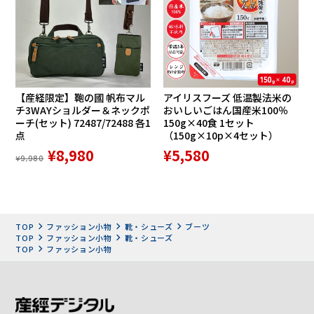
すい道でも安定した歩行をサポート。
疲れにくい
軽量設計
【産経限定】鞄の國 帆布マル
アイリスフーズ 低温製法米の
チ3WAYショルダー＆ネックポ
おいしいごはん国産米100％
ーチ(セット) 72487/72488 各1
150g×40食 1セット
点
（150g×10p×4セット）
¥8,980
¥5,580
¥9,980
軽量設計で足への負担を軽減。さらに屈曲性に優れたソール
TOP
ファッション小物
靴・シューズ
ブーツ
が歩行時の動きにしなやかにフィットし、疲れにくい履き心
TOP
ファッション小物
靴・シューズ
地を実現。
TOP
ファッション小物