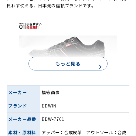
負わず使える、日本発の信頼ブランドです。
もっと見る
メーカー
福徳商事
ブランド
EDWIN
EDWIN（エドウィン）のローカットスニーカーEDW7761
は、“軽い”が魅力のシューズ。片足約220ｇ（26.0ｃｍ）と
メーカー品番
EDW-7761
驚くほどの軽量設計で、長い時間歩いても足が疲れにくく、
毎日の外出がぐっと快適になります。
素材・原材料
アッパー：合成皮革 アウトソール：合成