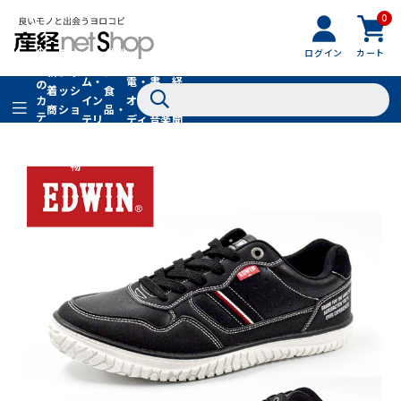
0
フ
全
フ
ァ
グル
ログイン
カート
ホー
家
産
て
新
ァ
ッ
メ・
ム・
電・
書
経
の
着
ッ
シ
食
イン
オー
籍・
新
カ
商
シ
ョ
品・
テ
テリ
ディ
音楽
聞
品
ョ
ン
ドリ
ゴ
ア
オ
社
ン
小
ンク
リ
物