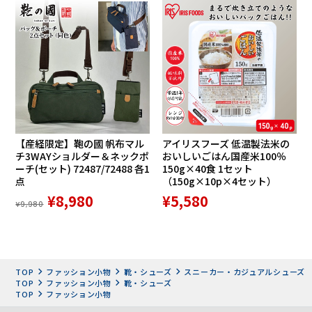
【産経限定】鞄の國 帆布マル
アイリスフーズ 低温製法米の
チ3WAYショルダー＆ネックポ
おいしいごはん国産米100％
ーチ(セット) 72487/72488 各1
150g×40食 1セット
点
（150g×10p×4セット）
¥8,980
¥5,580
¥9,980
TOP
ファッション小物
靴・シューズ
スニーカー・カジュアルシューズ
TOP
ファッション小物
靴・シューズ
TOP
ファッション小物