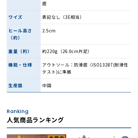
底
ワイズ
表記なし（3E相当）
ヒール高さ
2.5cm
（約）
重量（約）
約220g（26.0cm片足）
機能・仕様
アウトソール：防滑底（ISO13287(耐滑性
テスト)に準拠
3E相当の足先がゆったりとした、幅広設計で幅広・甲高の方
生産国
中国
でも快適な履き心地です。
Ranking
人気商品ランキング
ISO13287（靴底の滑り抵抗試験）準拠で滑りにくい靴底。
雨あがりなどの滑りやすい道でも滑りにくく、安心してお使