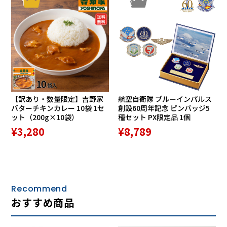
いいただけます。
1
2
【訳あり・数量限定】吉野家
航空自衛隊 ブルーインパルス
シンプルで合わせやすいデザインだから、デニムやチノな
バターチキンカレー 10袋 1セ
創設60周年記念 ピンバッジ5
ット（200g×10袋）
種セット PX限定品 1個
ど、日常のカジュアルコーデに自然に馴染みます。
¥3,280
¥8,789
程よいヴィンテージ感のあるデザインが、足元のアクセント
にもおすすめです。
“軽い・ラク・合わせやすい” 三拍子揃った人気のシューズ
は、毎日履きたくなる軽快スニーカーです。
Recommend
父の日や誕生日などのギフトとしてもおすすめです。
おすすめ商品