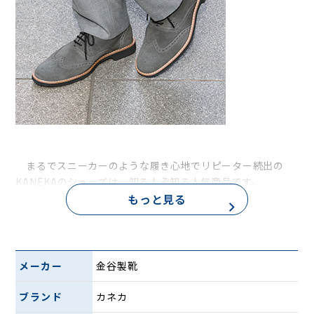
まるでスニーカーのような履き心地でリピーター続出の
KANEKAのシューズは、知る人ぞ知る人気商品です。
「KANEKA超撥水スエードカジュアルウイングチップ」は、
もっと見る
日本人の足型に合わせて開発された日本製のカジュアルシュ
ーズ。国産靴の職人が集まる神戸・長田の靴職人が一足一足
ていねいに作り上げています。スコッチガード加工を施した
超撥水レザーをアッパーに使用。革には皮革保護剤加工が施
メーカー
金谷製靴
してあるため、油や水をはじく力が持続します。お手入れが
簡単で革本来の美しさをより永く保ちます。
ブランド
カネカ