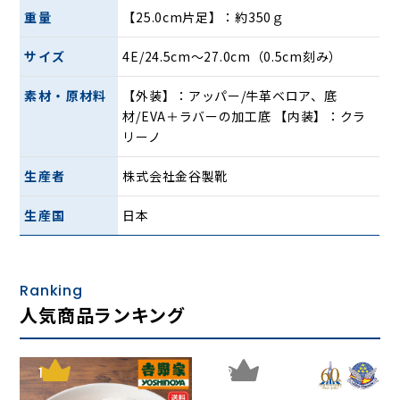
重量
【25.0cm片足】：約350ｇ
滑りにくく歩きやすい軽量ラバーソールを使用し、路面を
サイズ
4E/24.5cm〜27.0cm（0.5cm刻み）
しっかり踏みしめられます。また、靴内部の先部分には抗菌
防臭加工素材「ユニフレッシャー」を使用。繊維上の菌の増
素材・原材料
【外装】：アッパー/牛革ベロア、底
殖を抑制し防臭効果があります。アッパー材は牛革ベロア素
材/EVA＋ラバーの加工底 【内装】：クラ
材でネイビー、オリーブブラウン、ベージュ、ダークグレー
リーノ
の4色展開。コーディネートに合わせて色をお選びいただけ
ます。
生産者
株式会社金谷製靴
生産国
日本
＜ご注意＞完全防水ではありません。ミシン目・ステッチ穴
等から水が浸みこむ可能性があります
Ranking
KANEKA超撥水スエードカジュアルウイン
人気商品ランキング
グチップの7大特長
(1)撥水加工を施した高級天然ソフト牛革ベロアを使用
1
2
(2)スコッチガードT 皮革保護剤加工