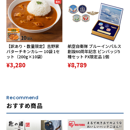
(3)抗菌防臭加工
(4)ゆったりワイドな4E幅
(5)衝撃吸収プラスディンプル中敷
(6)滑りにくく歩きやすい、軽量設計のEVA＋ラバーの加工底
(7)日本製
【訳あり・数量限定】吉野家
航空自衛隊 ブルーインパルス
バターチキンカレー 10袋 1セ
創設60周年記念 ピンバッジ5
ット（200g×10袋）
種セット PX限定品 1個
¥3,280
¥8,789
Recommend
おすすめ商品