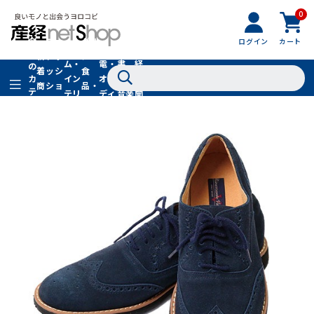
0
フ
全
フ
ァ
グル
ログイン
カート
ホー
家
産
て
新
ァ
ッ
メ・
ム・
電・
書
経
の
着
ッ
シ
食
イン
オー
籍・
新
カ
商
シ
ョ
品・
テ
テリ
ディ
音楽
聞
品
ョ
ン
ドリ
ゴ
ア
オ
社
ン
小
ンク
リ
物