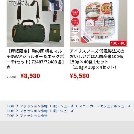
アッパーの革にはスコッチガード加工を施しているため、油
や水をはじき、革本来の美しさをより永く保つ
【産経限定】鞄の國 帆布マル
アイリスフーズ 低温製法米の
チ3WAYショルダー＆ネックポ
おいしいごはん国産米100％
ーチ(セット) 72487/72488 各1
150g×40食 1セット
点
（150g×10p×4セット）
¥8,980
¥5,580
¥9,980
TOP
ファッション小物
靴・シューズ
スニーカー・カジュアルシューズ
TOP
ファッション小物
靴・シューズ
TOP
ファッション小物
滑りにくく減りにくい、軽量設計、EVA＋ラバーの加工底。
ベージュのソールカラーはホワイト