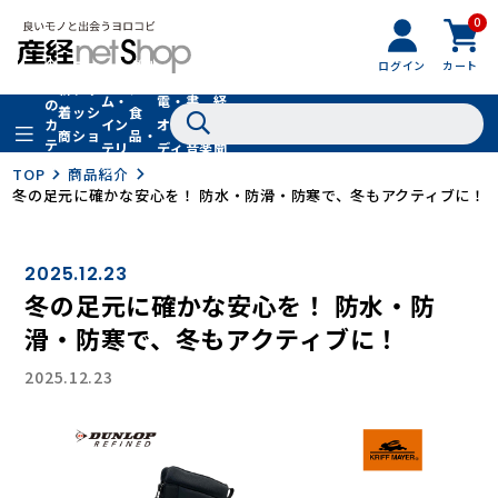
0
フ
全
フ
ァ
グル
ログイン
カート
ホー
家
産
て
新
ァ
ッ
メ・
ム・
電・
書
経
の
着
ッ
シ
食
イン
オー
籍・
新
カ
商
シ
ョ
品・
テ
テリ
ディ
音楽
聞
品
ョ
ン
ドリ
ゴ
ア
オ
社
TOP
商品紹介
ン
小
ンク
リ
冬の足元に確かな安心を！ 防水・防滑・防寒で、冬もアクティブに！
物
2025.12.23
冬の足元に確かな安心を！ 防水・防
滑・防寒で、冬もアクティブに！
2025.12.23