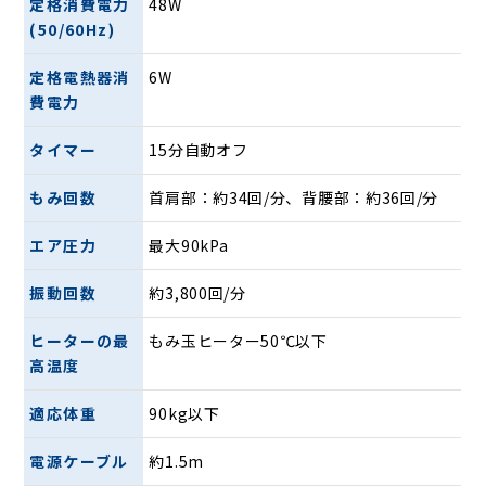
定格消費電力
48W
(50/60Hz)
背腰ほぐしゆらぎメカ
定格電熱器消
6W
費電力
タイマー
15分自動オフ
もみ回数
首肩部：約34回/分、背腰部：約36回/分
エア圧力
最大90kPa
10個のもみ玉を採用し、背中と腰まわりをパワフルにもみほ
振動回数
約3,800回/分
ぐします。また、左右にゆさぶられるような新感覚のマッサ
ージを体感できます。 「ほぐしもみ」「ゆらぎもみ」「背す
ヒーターの最
もみ玉ヒーター50℃以下
じのばし」の3種類のマッサージを選択することができ、も
高温度
み玉の上下の調整も可能。お好みの高さに合わせることがで
きます。
適応体重
90kg以下
電源ケーブル
約1.5m