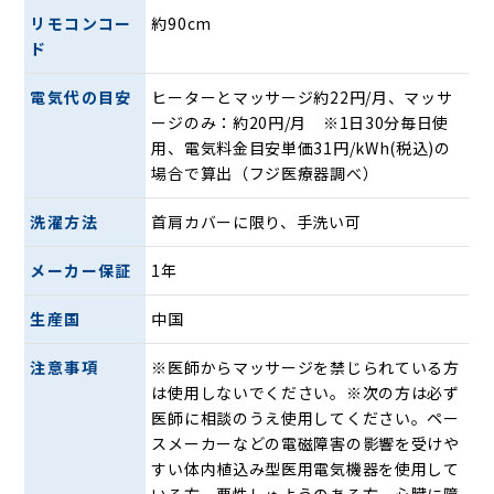
リモコンコー
約90cm
ド
電気代の目安
ヒーターとマッサージ約22円/月、マッサ
ージのみ：約20円/月 ※1日30分毎日使
ほぐしもみ・・・左右アームが同時に弧を描くような動きで
用、電気料金目安単価31円/kWh(税込)の
しっかり身体をもみこみます。
場合で算出（フジ医療器調べ）
ゆらぎもみ・・・左右アームを半回転ずれした動きで左右に
ゆさぶるように身体をもみます。
洗濯方法
首肩カバーに限り、手洗い可
背すじのばし・・・背腰メカが伸ばすように上下移動を繰り
返します。
メーカー保証
1年
もみ玉ヒーター搭載機能
生産国
中国
注意事項
※医師からマッサージを禁じられている方
は使用しないでください。※次の方は必ず
医師に相談のうえ使用してください。ペー
スメーカーなどの電磁障害の影響を受けや
すい体内植込み型医用電気機器を使用して
いる方。悪性しゅようのある方。心臓に障