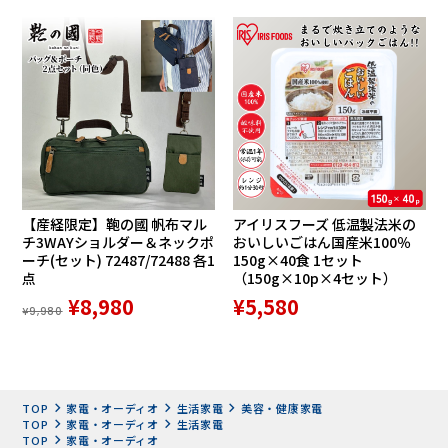
ひねり・・・骨盤まわりの筋肉を包み込み、ひねるようにマ
ッサージします。
組み合わせパターンは53通り※疲れやお好みに
合ったマッサージを楽しめます
【産経限定】鞄の國 帆布マル
アイリスフーズ 低温製法米の
チ3WAYショルダー＆ネックポ
おいしいごはん国産米100％
ーチ(セット) 72487/72488 各1
150g×40食 1セット
点
（150g×10p×4セット）
¥8,980
¥5,580
¥9,980
「首肩粘りほぐしメカ」「背腰ほぐしゆらぎメカ」「骨盤エ
アー」はそれぞれ手動で選択することができます。その組み
合わせパターンは53通り。その日の疲れや、お好みにあった
TOP
家電・オーディオ
生活家電
美容・健康家電
マッサージを楽しめます。
TOP
家電・オーディオ
生活家電
TOP
家電・オーディオ
※首肩メカ2通り＋背腰メカ5通り＋エアー2通り＋首肩メ