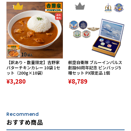
1
2
【訳あり・数量限定】吉野家
航空自衛隊 ブルーインパルス
バターチキンカレー 10袋 1セ
創設60周年記念 ピンバッジ5
ット（200g×10袋）
種セット PX限定品 1個
¥3,280
¥8,789
Recommend
もみ・・・骨盤まわりの筋肉を包み込み、もみほぐすように
おすすめ商品
マッサージします。