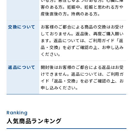
害のある方。妊娠中、妊娠と思われる方や
産後直後の方。持病のある方。
「背腰ほぐしゆらぎメカ」のもみ玉にヒーター機能を搭載
交換について
お客様のご都合による商品の交換はお受け
し、背中と腰まわりを広範囲にあたためマッサージをサポー
しておりません。返品後、再度ご購入願い
トします。
ます。返品については、ご利用ガイド「返
ヒーターの動作状態により、もみ玉の色が変化。ヒーターを
品・交換」を必ずご確認の上、お申し込み
入れるともみ玉は赤色に発光し、ヒーターを切ると緑色に発
ください。
光します。
返品について
開封後はお客様のご都合による返品はお受
座面バイブ機能
けできません。返品については、ご利用ガ
イド「返品・交換」を必ずご確認の上、お
座面にバイブレーターを搭載し、臀部をやさしくほぐしま
申し込みください。
す。バイブレーターは入り切りが可能です。
2種類のエアーマッサージで骨盤まわりをケア
腰横と座面に合計6枚のエアーバッグを搭載。「もみ」と
Ranking
「ひねり」の2種類のマッサージで、骨盤まわりをもみほぐ
人気商品ランキング
します。エアーマッサージの強弱は3段階で調節できます。