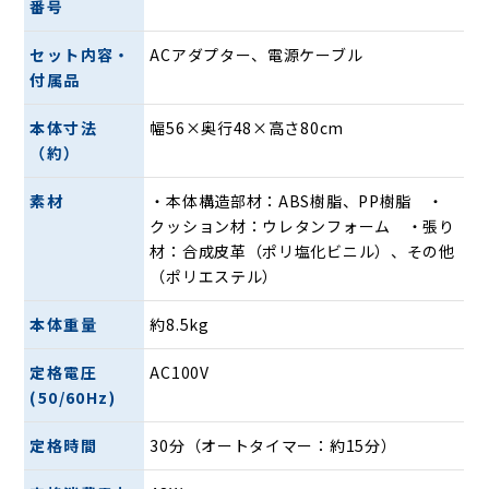
番号
セット内容・
ACアダプター、電源ケーブル
首・肩と背中・腰にそれぞれ独立した専用メカを搭載し、最
付属品
適なマッサージを実現。最大約67センチの施療範囲で、各部
位を効率よく広範囲にもみほぐします。
本体寸法
幅56×奥行48×高さ80cm
（約）
首肩粘りほぐしメカ
素材
・本体構造部材：ABS樹脂、PP樹脂 ・
クッション材：ウレタンフォーム ・張り
材：合成皮革（ポリ塩化ビニル）、その他
（ポリエステル）
本体重量
約8.5kg
定格電圧
AC100V
(50/60Hz)
首肩へのマッサージに特化した4つのもみ玉で、コリを粘る
ようにぐいっともみほぐします。「もみ上げ」と「もみ下
定格時間
30分（オートタイマー：約15分）
げ」の2種類のマッサージから選択が可能。もみ玉の上下の
調節も可能で、お好みの高さに合わせることができます。