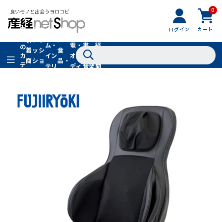
0
フ
全
フ
ァ
グル
ログイン
カート
ホー
家
産
て
新
ァ
ッ
メ・
ム・
電・
書
経
の
着
ッ
シ
食
イン
オー
籍・
新
カ
商
シ
ョ
品・
テ
テリ
ディ
音楽
聞
品
ョ
ン
ドリ
ゴ
ア
オ
社
ン
小
ンク
リ
物