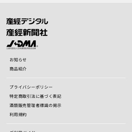
カ・背腰メカ複合10通り＋首肩メカ・エアー複合4通り＋背
腰メカ・エアー複合10通り＋首肩メカ・背腰メカ・エアー複
合20通り＝53通り
目的に合わせて選べる3つの「自動コース」
「リフレッシュ」「骨盤」「ストレッチ」の3つの自動コー
スの中からお好みのコースをお選びいただけます。
お知らせ
リフレッシュ・・・肩〜腰までくまなくもみほぐすコース
商品紹介
骨盤・・・骨盤まわりを集中的にもみほぐすコース
ストレッチ・・・ストレッチ動作を中心としたマッサージコ
ース
プライバシーポリシー
特定商取引法に基づく表記
お手入れも簡単！いつでも快適にマッサージを
楽しめる
酒類販売管理者標識の掲示
利用規約