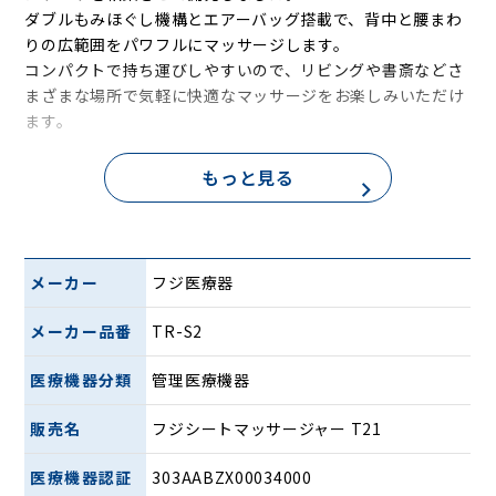
ダブルもみほぐし機構とエアーバッグ搭載で、背中と腰まわ
りの広範囲をパワフルにマッサージします。
コンパクトで持ち運びしやすいので、リビングや書斎などさ
まざまな場所で気軽に快適なマッサージをお楽しみいただけ
ます。
TR-S2は背もたれと座面を繋ぐ生地が約4cm長くすること
もっと見る
で、低身長の方でも座面にクッション等を乗せて肩の位置を
合わせやすいようにリニューアルされました。
2つの専用メカで首・肩と背中・腰を広範囲に
メーカー
フジ医療器
もみほぐす「ダブルもみほぐし機構」を搭載
メーカー品番
TR-S2
医療機器分類
管理医療機器
販売名
フジシートマッサージャー T21
医療機器認証
303AABZX00034000