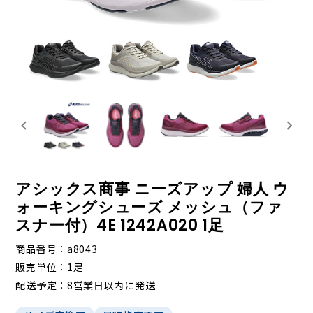
アシックス商事 ニーズアップ 婦人 ウ
ォーキングシューズ メッシュ（ファ
スナー付）4E 1242A020 1足
商品番号
a8043
販売単位
1足
配送予定
8営業日以内に発送