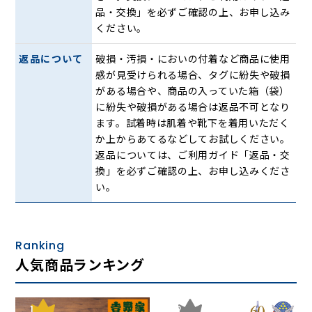
品・交換」を必ずご確認の上、お申し込み
かかとをしっかりホールドするインカウンター
ください。
外側着地によるかかとの内倒れをサポートするため内側のか
かとホールド芯を長く設計。着地時のかかとの安定性を高め
返品について
破損・汚損・においの付着など商品に使用
ます。
感が見受けられる場合、タグに紛失や破損
がある場合や、商品の入っていた箱（袋）
に紛失や破損がある場合は返品不可となり
船底設計が歩行をアシストするミッドソール
ます。試着時は肌着や靴下を着用いただく
スムーズな歩行をサポートする船底設計。歩行時に行われる
か上からあてるなどしてお試しください。
ブレーキ＆アクセル動作をスムーズに行うために船底形状に
返品については、ご利用ガイド「返品・交
設計。
換」を必ずご確認の上、お申し込みくださ
また、体重によるひざやかかとへの荷重や地面からの衝撃に
い。
配慮した厚底設計となっています。
着地の衝撃を緩衝し足全体を優しく守る「衝撃
Ranking
緩衝材GEL」
人気商品ランキング
アシックスのランニングテクノロジーから生まれた衝撃緩衝
材が、着地の衝撃から足全体をやさしく守ります。
1
2