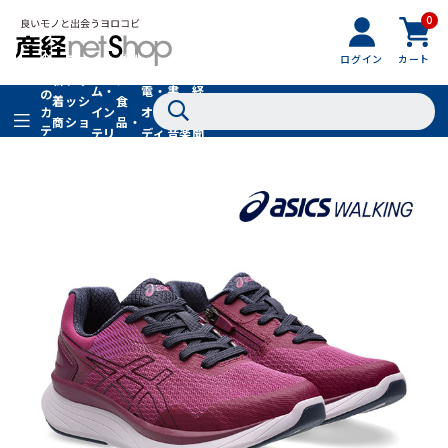
0
フ
全
フ
ァ
グル
ログイン
カート
ホー
家
産
て
新
ァ
ッ
メ・
ム・
電・
書
経
の
着
ッ
シ
食
イン
オー
籍・
新
カ
商
シ
ョ
品・
テ
テリ
ディ
音楽
聞
品
ョ
ン
ドリ
ゴ
ア
オ
社
ン
小
ンク
リ
物