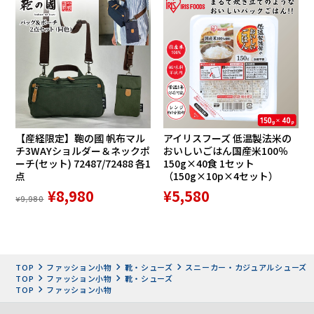
【産経限定】鞄の國 帆布マル
アイリスフーズ 低温製法米の
チ3WAYショルダー＆ネックポ
おいしいごはん国産米100％
アシックス商事従来品との比較実験では、ひざ内反角度の変
ーチ(セット) 72487/72488 各1
150g×40食 1セット
点
（150g×10p×4セット）
化が半分以下に減少。負担軽減効果が実証されました。
¥8,980
¥5,580
¥9,980
産×学×医共同開発から生まれたシューズ
ニーズアップはアシックス商事・京都橘大学・整形外科医院
が連携した産・学・医共同プロジェクトの中で開発されまし
た。
TOP
ファッション小物
靴・シューズ
スニーカー・カジュアルシューズ
ひざの不安を軽減して普段の生活をスムーズにするためのシ
TOP
ファッション小物
靴・シューズ
TOP
ファッション小物
ューズとして、歩行動作の改善とひざ関節への負担軽減効果
が実証されています。