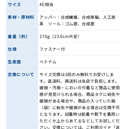
ワイズ
4E相当
素材・原材料
アッパー：合成繊維、合成樹脂、人工皮
革 ソール：ゴム底、合成底
重量（約）
270g（23.0cm片足）
仕様
ファスナー付
生産国
ベトナム
交換について
サイズ交換は1回のみ無料でお受けしま
す。返送料、再送料は当店で負担します。
破損・汚損・においの付着など商品に使用
感が見受けられる場合、商品タグに紛失や
破損がある場合や、商品の入っていた箱
立体形状で足にフィットするインナーソール
（袋）に紛失や破損がある場合は交換不可
足裏形状とのフィット性を高める立体成型したカップインソ
となります。試着時は肌着や靴下を着用い
ールを採用。足馴染みの良いポリウレタン素材を使用し、素
ただくか上からあてるなどしてお試しくだ
足感覚の足運びをサポート。
さい。交換については、ご利用ガイド「返