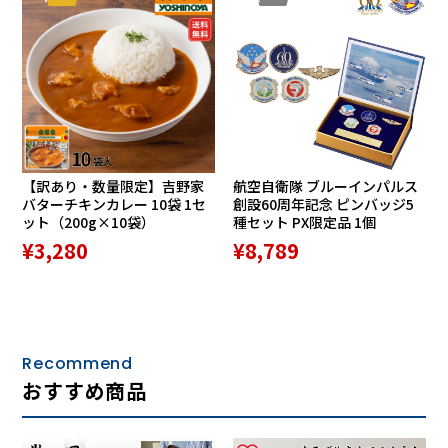
特許取得済（第6868513号）「MCCS」
ソールかかと部に特許取得のアシックス商事独自クッション
構造「MCCS」を搭載。かかと内側のMCCSが着地時にたわむ
ことで、ひざの角度を適切な状態へ補正し、膝関節にかかる
負担を軽減します。
【訳あり・数量限定】吉野家
航空自衛隊 ブルーインパルス
バターチキンカレー 10袋 1セ
創設60周年記念 ピンバッジ5
ット（200g×10袋）
種セット PX限定品 1個
¥3,280
¥8,789
ニーズアップ着用でひざの負担が軽減されまし
Recommend
た
おすすめ商品