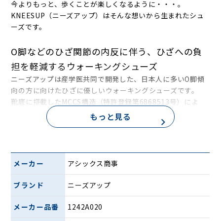
今よりもっと、歩くことが楽しくなるように・・・。
KNEESUP（ニーズアップ）はそんな想いから生まれたシュ
ーズです。
O脚などのひざ関節の内反に伴う、ひざへの負
担を軽減するウォーキングシューズ
ニーズアップは産学医共同で開発した、日本人に多いO脚傾
向の方に向けたひざに優しいウォーキングシューズです。
靴底に搭載したMCCS構造（特許登録第6868513号）によ
り、かかと荷重時にひざ関節内側の負担を軽減します。
もっと見る
ポリウレタン素材を使用し、土踏まずの縦アーチやかかと部
を包み込む足なり立体形状によりフィット感を高めたインナ
ーソールや、衝撃緩衝性に配慮した厚底設計と、推進力に配
慮した舟底設計を取り入れたアウターソールを搭載。
メーカー
アシックス商事
また、かかとのホールド性を高めるため、カウンター（かか
と芯）の形状を追求。内外で長さが異なる専用設計を採用し
ブランド
ニーズアップ
ています。
メーカー品番
1242A020
ニーズアップの構造