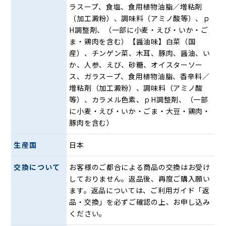
きそばにかけて、あんかけチャーハンとして、から揚げや焼
ラスープ、食塩、食用植物油脂／増粘剤
いたお魚にかけても美味しく召し上がれます。
（加工澱粉）、調味料（アミノ酸等）、ｐ
これ一品でアレンジ自在。冷凍庫にストックしておくと重宝
H調整剤、（一部に小麦・えび・いか・ご
します。
ま・鶏肉を含む）【醤油味】白菜（国
産）、チンゲン菜、木耳、豚肉、醤油、い
鉄板中華「青山シャンウェイ」の佐々木シェフ
か、人参、えび、砂糖、オイスターソー
監修
ス、ガラスープ、食用植物油脂、香辛料／
増粘剤（加工澱粉）、調味料（アミノ酸
等）、カラメル色素、ｐH調整剤、（一部
に小麦・えび・いか・ごま・大豆・鶏肉・
豚肉を含む）
生産国
日本
交換について
お客様のご都合による商品の交換はお受け
しておりません。返品後、再度ご購入願い
ます。返品については、ご利用ガイド「返
品・交換」を必ずご確認の上、お申し込み
2004年5月に青山にオープンした人気店「青山シャンウェ
ください。
イ」。