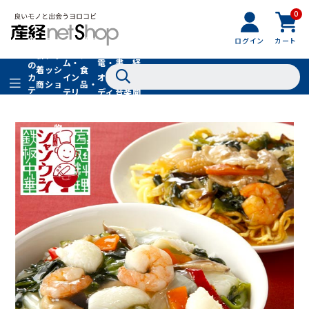
0
フ
全
フ
ァ
グル
ログイン
カート
ホー
家
産
て
新
ァ
ッ
メ・
ム・
電・
書
経
の
着
ッ
シ
食
イン
オー
籍・
新
カ
商
シ
ョ
品・
テ
テリ
ディ
音楽
聞
品
ョ
ン
ドリ
ゴ
ア
オ
社
ン
小
ンク
リ
物