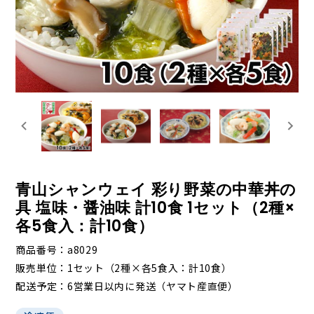
青山シャンウェイ 彩り野菜の中華丼の
具 塩味・醤油味 計10食 1セット（2種×
各5食入：計10食）
商品番号
a8029
販売単位
1セット（2種×各5食入：計10食）
配送予定
6営業日以内に発送（ヤマト産直便）