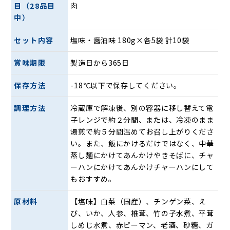
目（28品目
肉
海鮮のうまみがたっぷりしみた野菜が美味しい。やさしいあ
中）
っさりとした味でご飯が進みます。
セット内容
塩味・醤油味 180g×各5袋 計10袋
【コクうま醤油味】
賞味期限
製造日から365日
保存方法
-18℃以下で保存してください。
調理方法
冷蔵庫で解凍後、別の容器に移し替えて電
子レンジで約２分間、または、冷凍のまま
湯煎で約５分間温めてお召し上がりくださ
い。また、飯にかけるだけではなく、中華
豚肉を使用し、オイスターソースでコクのある仕上がりに。
蒸し麺にかけてあんかけやきそばに、チャ
ぷりぷりのエビ、イカとたっぷり野菜がうれしい。
ーハンにかけてあんかけチャーハンにして
もおすすめ。
温めるだけで簡単にお召し上がりいただける
調理方法は電子レンジや湯せんで温めるだけ。どなたでも手
原材料
【塩味】白菜（国産）、チンゲン菜、え
軽に美味しくお召し上がりいただけます。
び、いか、人参、椎茸、竹の子水煮、平茸
ごはんにかけて中華丼にするのはもちろん、固焼きにしたや
しめじ水煮、赤ピーマン、老酒、砂糖、ガ