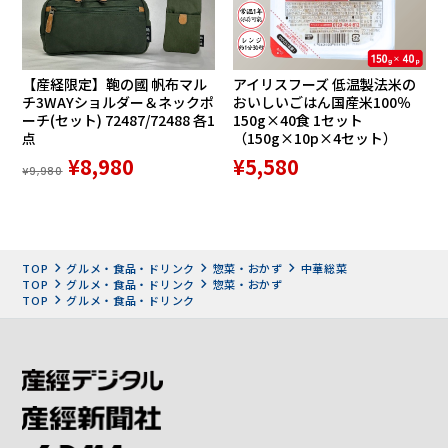
【産経限定】鞄の國 帆布マル
アイリスフーズ 低温製法米の
チ3WAYショルダー＆ネックポ
おいしいごはん国産米100％
ーチ(セット) 72487/72488 各1
150g×40食 1セット
点
（150g×10p×4セット）
¥8,980
¥5,580
¥9,980
TOP
グルメ・食品・ドリンク
惣菜・おかず
中華総菜
TOP
グルメ・食品・ドリンク
惣菜・おかず
TOP
グルメ・食品・ドリンク