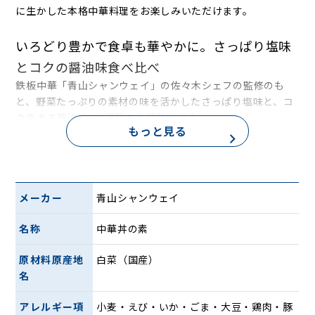
に生かした本格中華料理をお楽しみいただけます。
いろどり豊かで食卓も華やかに。さっぱり塩味
とコクの醤油味食べ比べ
鉄板中華「青山シャンウェイ」の佐々木シェフの監修のも
と、野菜たっぷりの素材の味を活かしたさっぱり塩味と、コ
クのある醤油味の2種類の中華丼が誕生しました。
もっと見る
素材を楽しめる優しい味わいで、ご家庭で美味しく食べ比べ
ができます。
【さっぱり塩味】
メーカー
青山シャンウェイ
名称
中華丼の素
原材料原産地
白菜（国産）
名
アレルギー項
小麦・えび・いか・ごま・大豆・鶏肉・豚