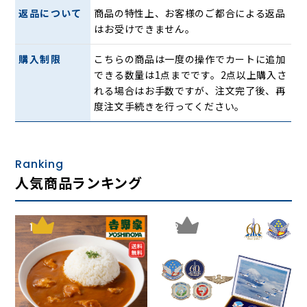
長年、老舗中華店で修業してきた佐々木シェフは「目の前で
返品について
商品の特性上、お客様のご都合による返品
食材が躍る楽しさ、弾ける香り、美味しさを家庭的にご提供
はお受けできません。
できたら」と語ります。
その豪快で美味しい料理は多くのファンに愛され、人気グル
購入制限
こちらの商品は一度の操作でカートに追加
メドラマをはじめ、さまざまなメディアにも取り上げられて
できる数量は1点までです。2点以上購入さ
おります。
れる場合はお手数ですが、注文完了後、再
度注文手続きを行ってください。
Ranking
人気商品ランキング
1
2