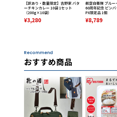
【訳あり・数量限定】吉野家 バタ
航空自衛隊 ブルー
ーチキンカレー 10袋 1セット
60周年記念 ピン
（200g×10袋）
PX限定品 1個
¥3,280
¥8,789
Recommend
おすすめ商品
人類最古の繊維と言われるリネン（亜麻）は主