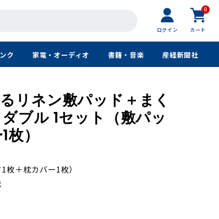
0
ログイン
カート
ンク
家電・オーディオ
書籍・音楽
産経新聞社
えるリネン敷パッド＋まく
 ダブル 1セット（敷パッ
1枚）
ド1枚＋枕カバー1枚）
送