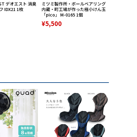
ST デオエスト 消臭
ミツミ製作所・ボールベアリング
【期間限定
IDX21 1枚
内蔵・町工場が作った極小けん玉
中】Mission
「pico」 M-0165 1個
リバースポル
高機能サポ
¥5,500
¥9,800
培されています。