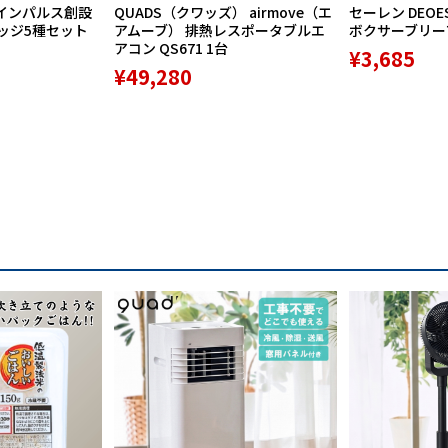
インパルス創設
QUADS（クワッズ） airmove（エ
セーレン DEOE
バッジ5種セット
アムーブ） 排熱レスポータブルエ
ボクサーブリーフ 
アコン QS671 1台
¥3,685
¥49,280
にフランス、ベルギー、オランダなどヨーロッパを中心に栽