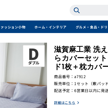
ファッション小物
ホーム・インテリア
グルメ・食品・ドリ
滋賀麻工業 洗
らカバーセット
ド1枚＋枕カバー
商品番号
a7912
販売単位
1セット（敷パッ
配送予定
6営業日以内に発
詳細はこちら