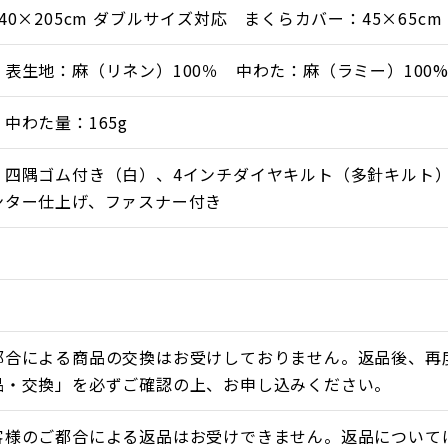
40×205cm ダブルサイズ対応 まくらカバー：45×65cm
表生地：麻（リネン）100％ 中わた：麻（ラミー）100
中わた量：165g
】四隅ゴム付き（白）、4インチダイヤキルト（多針キルト）
ンター仕上げ、ファスナー付き
っと爽やかな使い心地が自慢です。
でき、乾きやすいので清潔に使えます。
りを続ける「滋賀麻工業」が手掛ける逸品。
都合による商品の交換はお受けしておりません。返品後、再
具」で快適に乗り切りましょう。
品・交換」を必ずご確認の上、お申し込みください。
具で快適な睡眠を
客様のご都合による返品はお受けできません。返品について