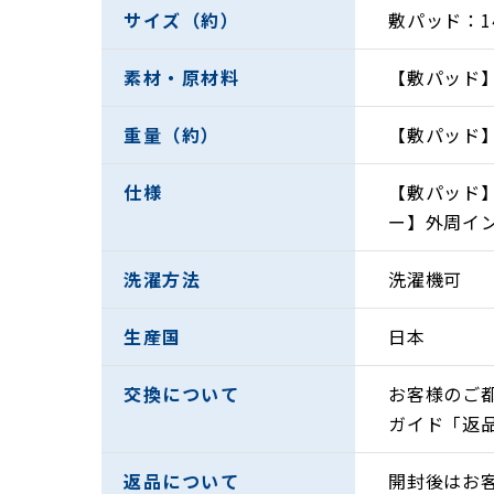
サイズ（約）
敷パッド：1
素材・原材料
【敷パッド】
重量（約）
【敷パッド】
仕様
【敷パッド
ー】外周イ
洗濯方法
洗濯機可
湿気と熱を吸収し、放出してくれるため、さら
たくさん汗をかいてもご家庭の洗濯機で丸洗い
生産国
日本
1944年に創業以来、麻の魅力を伝える製品作
交換について
お客様のご
高温多湿な日本の夏もこの「洗えるリネンの寝
ガイド「返
今年の夏は日本製「洗えるリネン」の寝
返品について
開封後はお