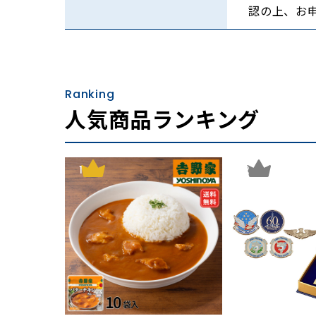
高温多湿な日本の夏。湿気や汗でベトつき、な
認の上、お
か？
そこで、汗をかいてもベタつかず、サラッとし
そして、たくさん汗をかくので自宅で洗濯がで
Ranking
実はそんな理想を叶えてくれるのが「麻」を使
人気商品ランキング
昔から日本では夏には麻を使うという習慣があ
シャリっとした肌ざわりが特長で、吸湿性と放
1
2
熱伝導率が高く、体の熱を奪い、奪った熱を放
そんな高温多湿の日本の夏に適した機能を持っ
今回は数多くある麻寝具の中から、1944年
麻工業の手掛ける「洗えるリネン」の寝具をご
上質なフランス製のリネンを使用