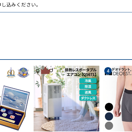
かなか寝付けなかったり、冷房をつけたままで寝て体調を
申し込みください。
た快適な肌ざわりをキープする。
き、すぐ乾く寝具が理想です。
った寝具です。
ります。
湿性が高く、汗を吸ってもためずに放出して、肌にまとわり
3
4
つ力があるので常に温度を低く保つ働きがあります。
た素材を何年も昔から好んで使用していたのです。
創業以来、滋賀県の琵琶湖東地域の伝統産業「近江の麻」と共
紹介します。