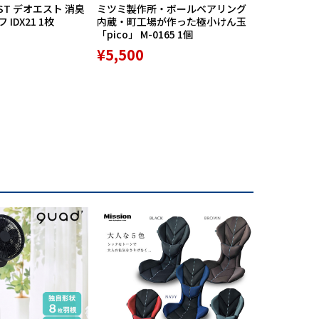
ST デオエスト 消臭
ミツミ製作所・ボールベアリング
【期間限定
IDX21 1枚
内蔵・町工場が作った極小けん玉
中】Mission
「pico」 M-0165 1個
リバースポル
高機能サポ
¥5,500
¥9,800
培されています。