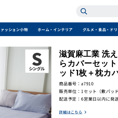
ファッション小物
ホーム・インテリア
グルメ・食品・ドリ
滋賀麻工業 洗
らカバーセット
ッド1枚＋枕カバ
商品番号
a7910
販売単位
1セット（敷パッ
配送予定
6営業日以内に発
詳細はこちら