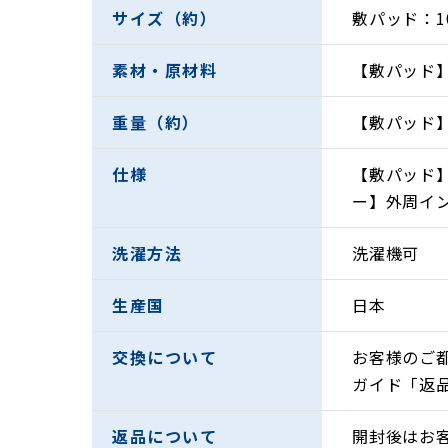
サイズ（約）
敷パッド：1
素材・原材料
【敷パッド】
重量（約）
【敷パッド】
仕様
【敷パッド
ー】外周イ
洗濯方法
洗濯機可
湿気と熱を吸収し、放出してくれるため、さら
たくさん汗をかいてもご家庭の洗濯機で丸洗い
生産国
日本
1944年に創業以来、麻の魅力を伝える製品作
交換について
お客様のご
高温多湿な日本の夏もこの「洗えるリネンの寝
ガイド「返
今年の夏は日本製「洗えるリネン」の寝
返品について
開封後はお