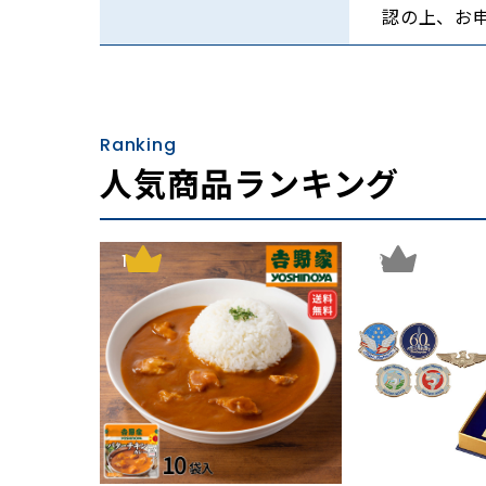
高温多湿な日本の夏。湿気や汗でベトつき、な
認の上、お
か？
そこで、汗をかいてもベタつかず、サラッとし
そして、たくさん汗をかくので自宅で洗濯がで
Ranking
実はそんな理想を叶えてくれるのが「麻」を使
人気商品ランキング
昔から日本では夏には麻を使うという習慣があ
シャリっとした肌ざわりが特長で、吸湿性と放
1
2
熱伝導率が高く、体の熱を奪い、奪った熱を放
そんな高温多湿の日本の夏に適した機能を持っ
今回は数多くある麻寝具の中から、1944年
麻工業の手掛ける「洗えるリネン」の寝具をご
上質なフランス製のリネンを使用