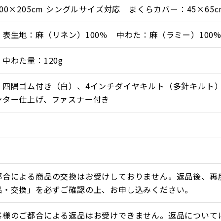
00×205cm シングルサイズ対応 まくらカバー：45×65c
表生地：麻（リネン）100％ 中わた：麻（ラミー）100
中わた量：120g
】四隅ゴム付き（白）、4インチダイヤキルト（多針キルト）
ンター仕上げ、ファスナー付き
っと爽やかな使い心地が自慢です。
でき、乾きやすいので清潔に使えます。
りを続ける「滋賀麻工業」が手掛ける逸品。
都合による商品の交換はお受けしておりません。返品後、再
具」で快適に乗り切りましょう。
品・交換」を必ずご確認の上、お申し込みください。
具で快適な睡眠を
客様のご都合による返品はお受けできません。返品について