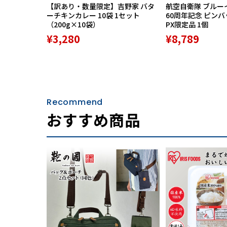
【訳あり・数量限定】吉野家 バタ
航空自衛隊 ブルー
ーチキンカレー 10袋 1セット
60周年記念 ピン
（200g×10袋）
PX限定品 1個
¥3,280
¥8,789
Recommend
おすすめ商品
人類最古の繊維と言われるリネン（亜麻）は主