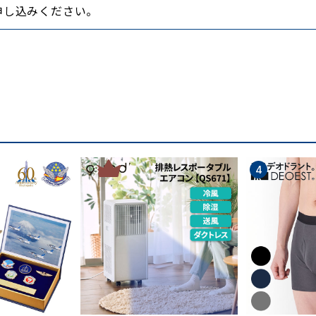
かなか寝付けなかったり、冷房をつけたままで寝て体調を
申し込みください。
た快適な肌ざわりをキープする。
き、すぐ乾く寝具が理想です。
った寝具です。
ります。
湿性が高く、汗を吸ってもためずに放出して、肌にまとわり
3
4
つ力があるので常に温度を低く保つ働きがあります。
た素材を何年も昔から好んで使用していたのです。
創業以来、滋賀県の琵琶湖東地域の伝統産業「近江の麻」と共
紹介します。