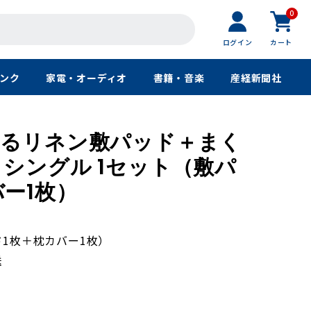
0
ログイン
カート
ンク
家電・オーディオ
書籍・音楽
産経新聞社
えるリネン敷パッド＋まく
 シングル 1セット（敷パ
ー1枚）
ド1枚＋枕カバー1枚）
送