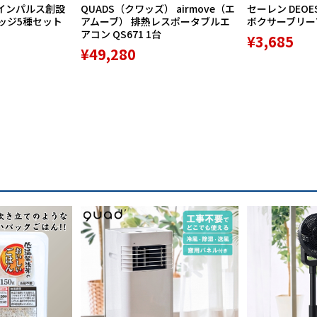
インパルス創設
QUADS（クワッズ） airmove（エ
セーレン DEOE
バッジ5種セット
アムーブ） 排熱レスポータブルエ
ボクサーブリーフ 
アコン QS671 1台
¥3,685
¥49,280
にフランス、ベルギー、オランダなどヨーロッパを中心に栽