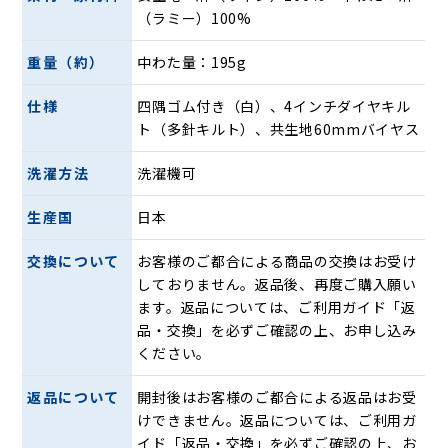
（ラミー）100%
そこで、汗をかいてもベタつかず、サラッとした快適な肌ざ
わりをキープする。
重量（約）
中わた量：195g
そして、たくさん汗をかくので自宅で洗濯ができ、すぐ乾く
寝具が理想です。
仕様
四隅ゴム付き（白）、4インチダイヤキル
実はそんな理想を叶えてくれるのが「麻」を使った寝具で
ト（多針キルト）、共生地60mmバイヤス
す。
洗濯方法
洗濯機可
昔から日本では夏には麻を使うという習慣があります。
シャリっとした肌ざわりが特長で、吸湿性と放湿性が高く、
生産国
日本
汗を吸ってもためずに放出して、肌にまとわりつかずサラッ
とした使い心地です。
交換について
お客様のご都合による商品の交換はお受け
熱伝導率が高く、体の熱を奪い、奪った熱を放つ力があるの
しておりません。返品後、再度ご購入願い
で常に温度を低く保つ働きがあります。
ます。返品については、ご利用ガイド「返
そんな高温多湿の日本の夏に適した機能を持った素材を何年
品・交換」を必ずご確認の上、お申し込み
も昔から好んで使用していたのです。
ください。
今回は数多くある麻寝具の中から、1944年創業以来、滋賀県
返品について
開封後はお客様のご都合による返品はお受
の琵琶湖東地域の伝統産業「近江の麻」と共に歩み、良質な
けできません。返品については、ご利用ガ
麻織物製品を提供している滋賀麻工業の手掛ける「洗えるリ
イド「返品・交換」を必ずご確認の上、お