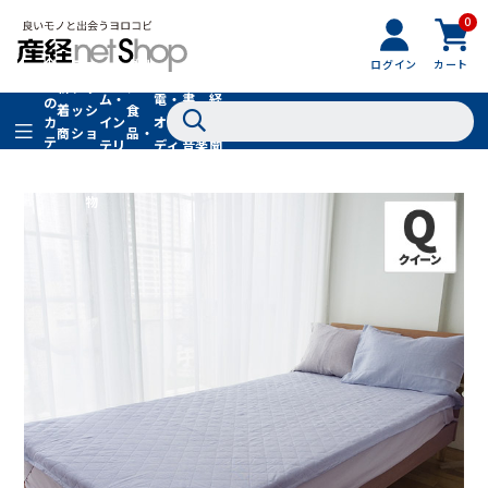
0
フ
全
フ
ァ
グル
ログイン
カート
ホー
家
産
て
新
ァ
ッ
メ・
ム・
電・
書
経
の
着
ッ
シ
食
イン
オー
籍・
新
カ
商
シ
ョ
品・
テ
テリ
ディ
音楽
聞
品
ョ
ン
ドリ
ゴ
ア
オ
社
ン
小
ンク
リ
物