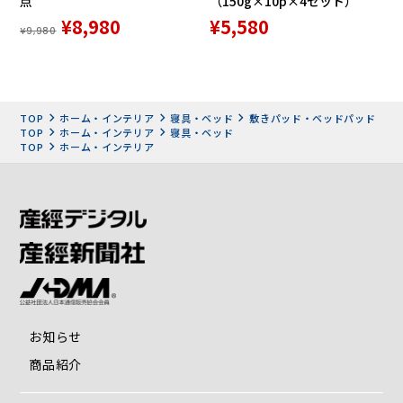
点
（150g×10p×4セット）
¥8,980
¥5,580
¥9,980
TOP
ホーム・インテリア
寝具・ベッド
敷きパッド・ベッドパッド
TOP
ホーム・インテリア
寝具・ベッド
TOP
ホーム・インテリア
中わたは滋賀麻工業がオリジナルで開発した麻わた「a・
sarari」を使用。
ラミー原料に特殊な加工を施し、麻繊維にクリンプ形状を与
え、ふんわりとした麻わたにしたものです。
ラミー100％のa・sarariは、吸放湿性に大変優れています。
湿気をすばやく吸い取り、すぐに外へ逃がしてくれるので暑
い夏も熱や湿気がこもらず、一晩中さわやかな眠りを提供し
お知らせ
ます。
商品紹介
麻を使用した中わたは洗濯の際にわた切れを起こしやすい