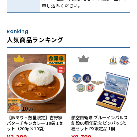
ネン」の寝具をご紹介します。
申し込みください。
上質なフランス製のリネンを使用
Ranking
人気商品ランキング
1
2
人類最古の繊維と言われるリネン（亜麻）は主にフランス、
ベルギー、オランダなどヨーロッパを中心に栽培されていま
す。
一般的に麻といえば「ごわごわ」、「シャリシャリ」とした
固そうなイメージを持たれる方も多いかもしれませんが、リ
ネンはソフトでしなやかな風合いで毛羽立ちが少ないのが特
【訳あり・数量限定】吉野家
航空自衛隊 ブルーインパルス
長です。
バターチキンカレー 10袋 1セ
創設60周年記念 ピンバッジ5
本品にはフランス製の上質なリネンを使用し、その固いイメ
ット（200g×10袋）
種セット PX限定品 1個
ージを違った滑らかで心地の良い肌ざわりに作り上げていま