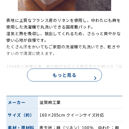
表地に上質なフランス産のリネンを使用し、中わたにも麻を
使用した洗濯機で丸洗いできる国産敷パッド。
湿気と熱を吸収し、放出してくれるため、さらっと爽やかな
使い心地が自慢です。
たくさん汗をかいてもご家庭の洗濯機で丸洗いでき、乾きや
すいので清潔に使えます。
1944年に創業以来、麻の魅力を伝える製品作りを続ける「滋
賀麻工業」が手掛ける逸品。高温多湿な日本の夏もこの「洗
もっと見る
えるリネン敷パッド」で快適に乗り切りましょう。
今年の夏は日本製「洗えるリネン」の寝具で快
適な睡眠を
メーカー
滋賀麻工業
高温多湿な日本の夏。湿気や汗でベトつき、なかなか寝付け
サイズ（約）
160×205cm クイーンサイズ対応
なかったり、冷房をつけたままで寝て体調を崩してしまうと
いう人も多いのではないでしょうか？
素材・原材料
表生地：麻（リネン）100％ 中わた：麻