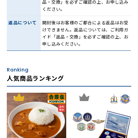
品・交換」を必ずご確認の上、お申し込み
ください。
傘をまとめる「胴ネーム」と呼ばれる紐には、裏地と同じス
トライプが使用され、閉じている時にもお洒落です。
返品について
開封後はお客様のご都合による返品はお受
けできません。返品については、ご利用ガ
濃茶のメープル手元に真鍮の留め具で上質さを
イド「返品・交換」を必ずご確認の上、お
申し込みください。
追求
Ranking
人気商品ランキング
1
2
雨水が伝い落ちるつゆ先をまとめている「玉留」と呼ばれる