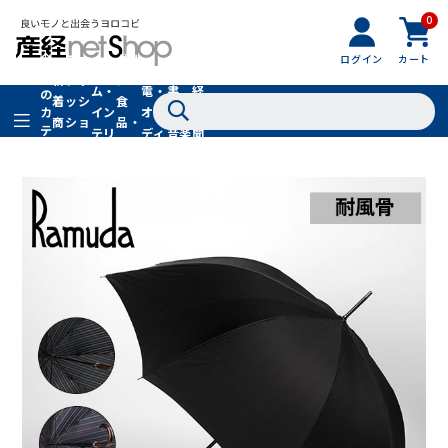
0
フ
全
フ
ァ
グル
ログイン
カート
ホー
家
産
て
新
ァ
ッ
メ・
ム・
電・
書
経
の
着
ッ
シ
食
イン
オー
籍・
新
カ
商
シ
ョ
品・
テ
テリ
ディ
音楽
聞
品
ョ
ン
ドリ
ゴ
ア
オ
社
ン
小
ンク
リ
物