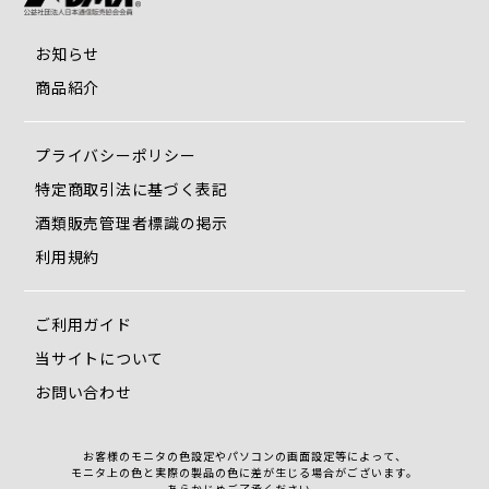
1． メールで修理傘と修理箇所のわかる写真をお送りくださ
い。
お知らせ
修理に関するお問い合わせ先：mail@ichihara-1946.com
2． その写真より概算のお見積り金額をご連絡させていただ
商品紹介
きます。
3． その金額でよろしければ修理傘を弊社へお送りくださ
プライバシーポリシー
い。
(送料はお客様ご負担でお願いしておりますので、元払いにて
特定商取引法に基づく表記
発送願います。)
酒類販売管理者標識の掲示
4． 傘が届いたら確認し正式なお見積りをさせていただきま
利用規約
す。
(場合によっては修理箇所が増える可能性もありますのでご了
承願います。)
ご利用ガイド
5． 修理については前払い制となっておりますので、お見積
当サイトについて
り金額を弊社指定口座へお振込みください。
6． ご入金確認後、修理実施させていただきます。
お問い合わせ
※納期については、修理内容によりますが最長で約1.5ヶ月
程お時間をいただいております。
お客様のモニタの色設定やパソコンの画面設定等によって、
7．修理完了後、返送いたします。
モニタ上の色と実際の製品の色に差が生じる場合がございます。
あらかじめご了承ください。