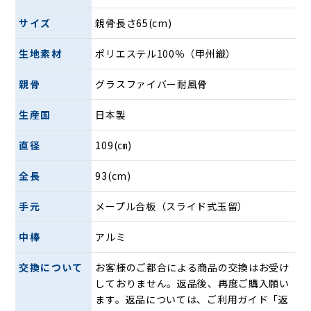
サイズ
親骨長さ65(cm)
シンプルな表地と開くとシャープなオルタネートストライプ
生地素材
ポリエステル100％（甲州織）
が顔を出します。生地には、絹のような美しい艶と重厚感の
ある手触りが特徴の山梨県が誇る伝統的な織物「甲州織」を
親骨
グラスファイバー耐風骨
使用。ストライプには色だけでなく、「綾織り」というプリ
ントでは出すことができない、織模様が折り込まれていま
生産国
日本製
す。甲州織の職人だからこそ出すことができるこの織模様が
ストライプに奥行きを出し、より上質でエレガントに格上げ
直径
109(㎝)
をしてくれます。
全長
93(cm)
手元
メープル合板（スライド式玉留）
中棒
アルミ
交換について
お客様のご都合による商品の交換はお受け
しておりません。返品後、再度ご購入願い
ます。返品については、ご利用ガイド「返