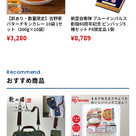
スライド式の留め具は真鍮で作られ、傘の上質さを引き立て
ます。持ち手には衝撃に強いメープルを使用。濃茶色と真鍮
のバランスはフォーマルな場でも派手すぎない華やかさがあ
【訳あり・数量限定】吉野家
航空自衛隊 ブルーインパルス
ります。
バターチキンカレー 10袋 1セ
創設60周年記念 ピンバッジ5
ット（200g×10袋）
種セット PX限定品 1個
¥3,280
¥8,789
ひっくり返っても折れずに戻る「耐風骨」
接続部分が特殊な構造になっており、傘がひっくり返っても
骨が折れずに元通りになる「耐風骨」を使用。風の強い日で
も安心してお使いいただけます。
Recommend
※使い方やあまりに強い風など状況によっては骨が折れてし
おすすめ商品
まいますのでご注意ください。
カラーは3種類