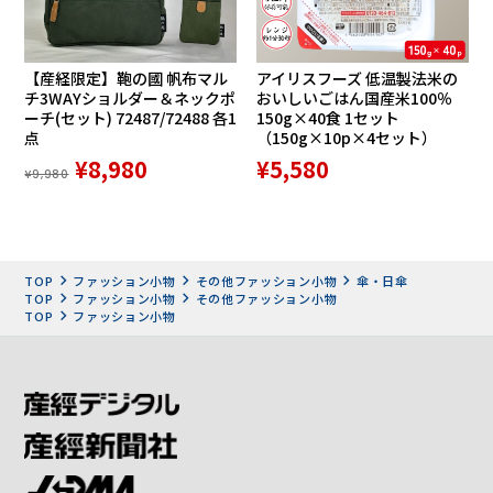
【産経限定】鞄の國 帆布マル
アイリスフーズ 低温製法米の
チ3WAYショルダー＆ネックポ
おいしいごはん国産米100％
ーチ(セット) 72487/72488 各1
150g×40食 1セット
点
（150g×10p×4セット）
¥8,980
¥5,580
カラーは、ブラック、ネイビー、パープルの3種類。内側の
¥9,980
ストライプは生地の色を際立たせる配色で、1本1本違った印
象を与えます。表面は落ち着いたカラーで、使いやすさと個
性をあわせ持った傘です。
TOP
ファッション小物
その他ファッション小物
傘・日傘
保証・修理・部品交換の対応
TOP
ファッション小物
その他ファッション小物
TOP
ファッション小物
市原では、傘がお客様の人生に長く寄り添う雨の日のパート
ナーでいられるよう、Ramuda製品の補修・修理の対応をし
ています。当社傘職人が迅速に対応し、愛着のある傘として
蘇らせます。経年変化や破損による部品交換、防水・撥水の
劣化復元、生地の張り替えなどもおこなっています。
【修理の流れ】