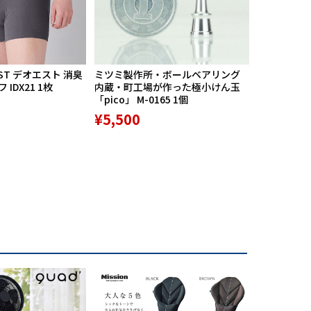
ST デオエスト 消臭
ミツミ製作所・ボールベアリング
【期間限定
IDX21 1枚
内蔵・町工場が作った極小けん玉
中】Mission
「pico」 M-0165 1個
リバースポル
高機能サポ
¥5,500
¥9,800