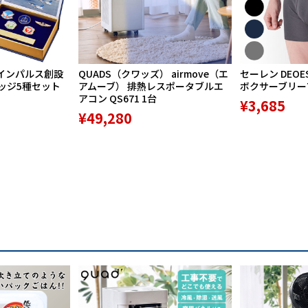
インパルス創設
QUADS（クワッズ） airmove（エ
セーレン DEOE
バッジ5種セット
アムーブ） 排熱レスポータブルエ
ボクサーブリーフ 
アコン QS671 1台
¥3,685
¥49,280
ッド＋強度を高めるＣ面デザインを採用。
トップハンドル・サイドハンドル。