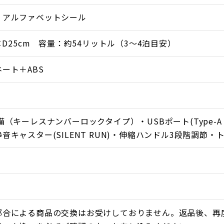
・アルファベットシール
4×D25cm 容量：約54リットル（3〜4泊目安）
ート＋ABS
（キーレスナンバーロックタイプ）・USBポート(Type-A 1口
音キャスター(SILENT RUN)・伸縮ハンドル3段階調節・
たポリカーボネートプラスABS素材を採用。軽さと強度を
表面加工を施し深みのある発色を実現しています。
ーID付き。背面のプレートに記載された固有のIDナンバーをT
都合による商品の交換はお受けしておりません。返品後、再