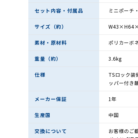
セット内容・付属品
ミニポーチ
サイズ（約）
W43×H6
素材・原材料
ポリカーボネ
重量（約）
3.6kg
仕様
TSロック装備
ッパー付き静
メーカー保証
1年
メイン素材には強度と発色の良さを兼ねそなえ
生産国
中国
ンを踏襲しながら傷の目立ちにくいエンボスの
荷物の紛失時に発見率が向上するトラベルセントリ
交換について
お客様のご
ことで荷物の紛失時に役立つ場合があります。