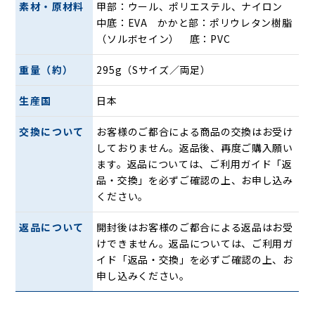
素材・原材料
甲部：ウール、ポリエステル、ナイロン
中底：EVA かかと部：ポリウレタン樹脂
（ソルボセイン） 底：PVC
重量（約）
295g（Sサイズ／両足）
かかと部に衝撃吸収素材「ソルボセンイ」を内蔵。ソルボセ
ンイは英国国立研究開発公社（NRDC）の支援で誕生した素
生産国
日本
材です。
IPNs（相互貫入高分子網目構造）を持つ粘弾性高分子化合物
交換について
お客様のご都合による商品の交換はお受け
で衝撃吸収と圧力分散性能を実現する人工筋肉として医療の
しておりません。返品後、再度ご購入願い
現場で高く評価されています。さらにゴムやEVAなどに比べ
ます。返品については、ご利用ガイド「返
て違和感が少なく、へたりにくいなど耐久性にも優れていま
品・交換」を必ずご確認の上、お申し込み
す。
ください。
皮膚や筋肉と同じ衝撃吸収性を持つよう設計されているた
返品について
開封後はお客様のご都合による返品はお受
め、体への負担も少ないです。
けできません。返品については、ご利用ガ
イド「返品・交換」を必ずご確認の上、お
ソルボセンイ3つの特徴
申し込みください。
１． 衝撃吸収力に優れている
衝撃吸収性が一般的なクッション素材EVAよりも約62%アッ
プ。また、体圧分散性能も優れており、長時間装着していて