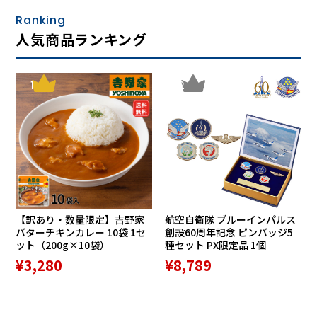
も違和感が少なく、しっかりサポートができます。
Ranking
人気商品ランキング
1
2
２． へたりにくく、くいこみにくい
【訳あり・数量限定】吉野家
航空自衛隊 ブルーインパルス
バターチキンカレー 10袋 1セ
創設60周年記念 ピンバッジ5
ット（200g×10袋）
種セット PX限定品 1個
¥3,280
¥8,789