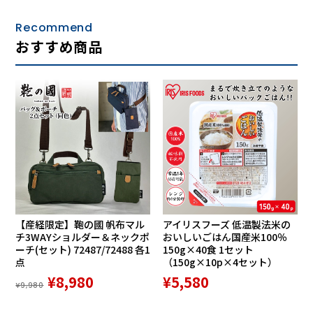
素材自体の分子構造により、衝撃吸収・体圧分散を実現。
Recommend
EVAのようなフォーム素材とは異なり、長時間使用してもへ
おすすめ商品
たったりしません。また、シリコンのように体に負担を与え
ません。
３． 抗菌衛生性能がある
【産経限定】鞄の國 帆布マル
アイリスフーズ 低温製法米の
チ3WAYショルダー＆ネックポ
おいしいごはん国産米100％
ーチ(セット) 72487/72488 各1
150g×40食 1セット
点
（150g×10p×4セット）
¥8,980
¥5,580
ソルボセンイは抗菌性に優れ、バクテリアなどの菌の増殖を
¥9,980
抑える衛生的な素材です。