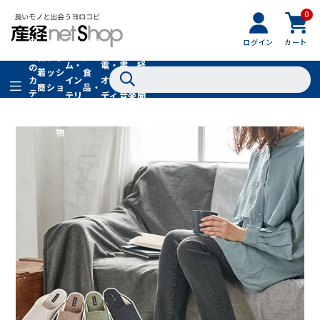
0
フ
全
フ
ァ
グル
ログイン
カート
ホー
家
産
て
新
ァ
ッ
メ・
ム・
電・
書
経
の
着
ッ
シ
食
イン
オー
籍・
新
カ
商
シ
ョ
品・
テ
テリ
ディ
音楽
聞
品
ョ
ン
ドリ
ゴ
ア
オ
社
ン
小
ンク
リ
物