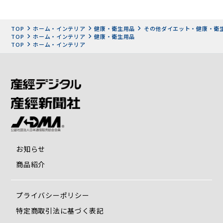
※一般財団法人カケンテストセンター調べ 抗菌性試験JIS
Z2801に基づく
TOP
ホーム・インテリア
健康・衛生用品
その他ダイエット・健康・衛
その他にも履き心地を追求したこだわりが満載
TOP
ホーム・インテリア
健康・衛生用品
TOP
ホーム・インテリア
お知らせ
商品紹介
甲素材には環境に配慮したリサイクルウール「レスキュー
ル」を使用。
プライバシーポリシー
裏素材にはさらっとした肌触りのパイル生地。底面は床面に
特定商取引法に基づく表記
接する部分は滑りにくいPVCレザー製なので歩きやすく作ら