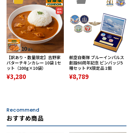
1
2
【訳あり・数量限定】吉野家
航空自衛隊 ブルーインパルス
バターチキンカレー 10袋 1セ
創設60周年記念 ピンバッジ5
ット（200g×10袋）
種セット PX限定品 1個
¥3,280
¥8,789
Recommend
おすすめ商品