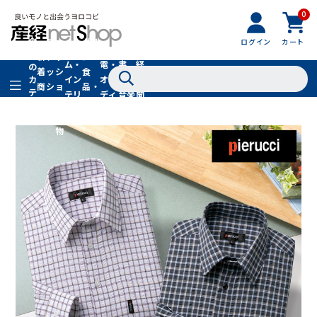
0
フ
全
フ
ァ
グル
ログイン
カート
ホー
家
産
て
新
ァ
ッ
メ・
ム・
電・
書
経
の
着
ッ
シ
食
イン
オー
籍・
新
カ
商
シ
ョ
品・
テ
テリ
ディ
音楽
聞
品
ョ
ン
ドリ
ゴ
ア
オ
社
ン
小
ンク
リ
物