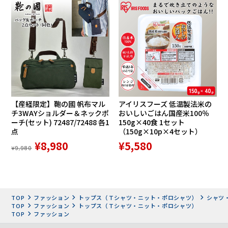
【産経限定】鞄の國 帆布マル
アイリスフーズ 低温製法米の
チ3WAYショルダー＆ネックポ
おいしいごはん国産米100％
ーチ(セット) 72487/72488 各1
150g×40食 1セット
点
（150g×10p×4セット）
¥8,980
¥5,580
¥9,980
TOP
ファッション
トップス（Ｔシャツ・ニット・ポロシャツ）
シャツ
TOP
ファッション
トップス（Ｔシャツ・ニット・ポロシャツ）
TOP
ファッション