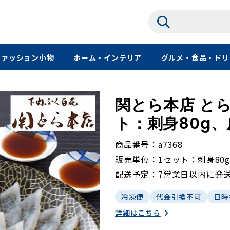
ファッション小物
ホーム・インテリア
グルメ・食品・ドリ
関とら本店 とら
ト：刺身80g、
商品番号
a7368
販売単位
1セット：刺身80g
配送予定
7営業日以内に発
冷凍便
代金引換不可
日時
詳細はこちら