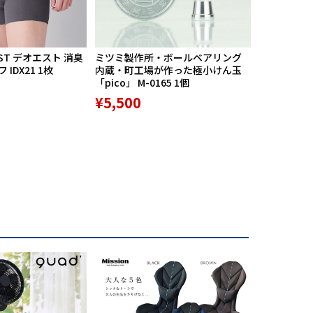
ST デオエスト 消臭
ミツミ製作所・ボールベアリング
【期間限定
IDX21 1枚
内蔵・町工場が作った極小けん玉
中】Mission
「pico」 M-0165 1個
リバースポル
高機能サポ
¥5,500
¥9,800