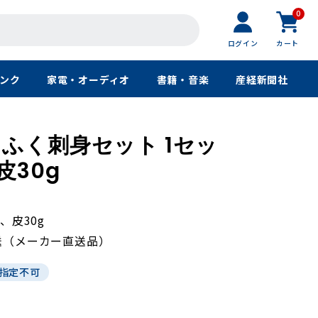
0
ログイン
カート
ンク
家電・オーディオ
書籍・音楽
産経新聞社
ふく刺身セット 1セッ
皮30g
、皮30g
送（メーカー直送品）
指定不可