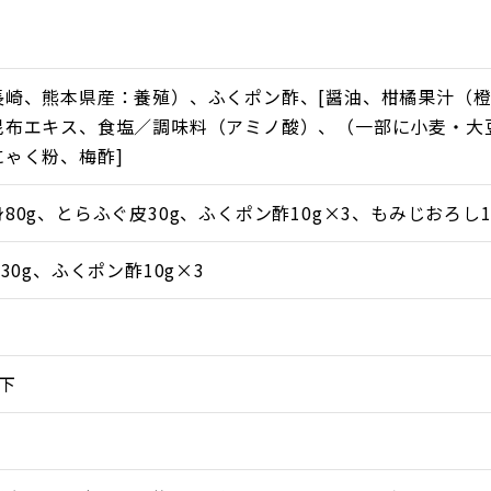
長崎、熊本県産：養殖）、ふくポン酢、[醤油、柑橘果汁（
昆布エキス、食塩／調味料（アミノ酸）、（一部に小麦・大豆
にゃく粉、梅酢]
80g、とらふぐ皮30g、ふくポン酢10g×3、もみじおろし1
30g、ふくポン酢10g×3
以下
）