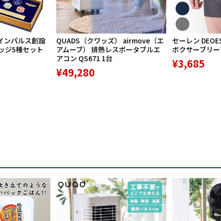
インパルス創設
QUADS（クワッズ） airmove（エ
セーレン DEOE
バッジ5種セット
アムーブ） 排熱レスポータブルエ
ボクサーブリーフ 
アコン QS671 1台
¥3,685
¥49,280