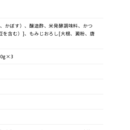
橙、かぼす）、醸造酢、米発酵調味料、かつ
を含む）]、もみじおろし[大根、澱粉、唐
0g×3