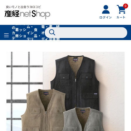
0
フ
全
フ
ァ
グル
ログイン
カート
ホー
家
産
て
新
ァ
ッ
メ・
ム・
電・
書
経
の
着
ッ
シ
食
イン
オー
籍・
新
カ
商
シ
ョ
品・
テ
テリ
ディ
音楽
聞
品
ョ
ン
ドリ
ゴ
ア
オ
社
ン
小
ンク
リ
物