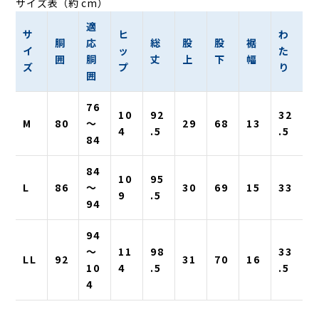
サイズ表（約 cm）
適
サ
ヒ
わ
胴
応
総
股
股
裾
イ
ッ
た
囲
胴
丈
上
下
幅
ズ
プ
り
囲
76
10
92
32
M
80
〜
29
68
13
4
.5
.5
84
84
10
95
L
86
〜
30
69
15
33
9
.5
94
94
〜
11
98
33
LL
92
31
70
16
10
4
.5
.5
4