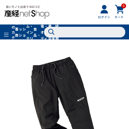
0
フ
全
フ
ァ
グル
ログイン
カート
ホー
家
産
て
新
ァ
ッ
メ・
ム・
電・
書
経
の
着
ッ
シ
食
イン
オー
籍・
新
カ
商
シ
ョ
品・
テ
テリ
ディ
音楽
聞
品
ョ
ン
ドリ
ゴ
ア
オ
社
ン
小
ンク
リ
物
在庫切れ