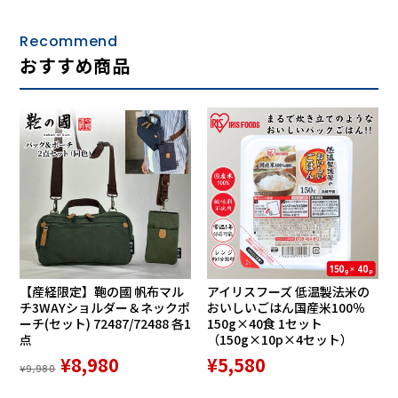
Recommend
おすすめ商品
【産経限定】鞄の國 帆布マル
アイリスフーズ 低温製法米の
チ3WAYショルダー＆ネックポ
おいしいごはん国産米100％
ーチ(セット) 72487/72488 各1
150g×40食 1セット
点
（150g×10p×4セット）
¥8,980
¥5,580
¥9,980