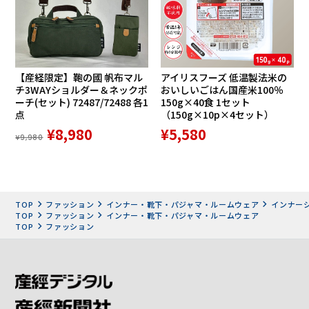
ソ吉草酸に消臭効果を発揮。着用や洗濯による性能低下が少
なく、優れた消臭機能を維持します。
東洋紡の「サピウム（R）」を使用することにより、繊維状
の細菌の増殖を抑え防臭効果にも優れています。
さらに、一般財団法人カケンテストセンターによる品質試験
【産経限定】鞄の國 帆布マル
アイリスフーズ 低温製法米の
において、基準値を超える抗菌性も確認しています。
チ3WAYショルダー＆ネックポ
おいしいごはん国産米100％
ーチ(セット) 72487/72488 各1
150g×40食 1セット
点
（150g×10p×4セット）
すっきりとした見た目で着心地も抜群
¥8,980
¥5,580
¥9,980
TOP
ファッション
インナー・靴下・パジャマ・ルームウェア
インナー
TOP
ファッション
インナー・靴下・パジャマ・ルームウェア
TOP
ファッション
肩回りゆったりで動きやすさ抜群。大きめの袖ぐりで、毎日
の生活動作はもちろん、屋外作業も楽らくです。
また後ろ身頃が長めなので屈んでも背中が出にくく、腰周り
を冷やしません。
さらに通常の肌着より深い股上も特徴の一つ。お腹周りから