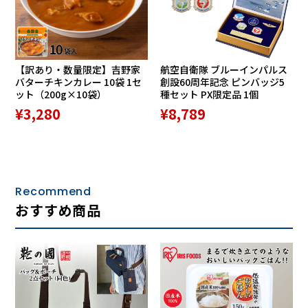
ビニル繊維を使用しています。汗や湿気を留めず外側に放出
するため、肌に触れている部分は不快なベトつきがありませ
ん。ダンロン（R）は体温を奪う原因となる汗冷えを防ぐた
め、保温性にも優れます。
【訳あり・数量限定】吉野家
航空自衛隊 ブルーインパルス
バターチキンカレー 10袋 1セ
創設60周年記念 ピンバッジ5
ット（200g×10袋）
種セット PX限定品 1個
抗菌防臭・消臭。3つの臭気に効く
¥3,280
¥8,789
Recommend
おすすめ商品
ひだまり陽は不快な汗臭の原因となるアンモニア、酢酸、イ