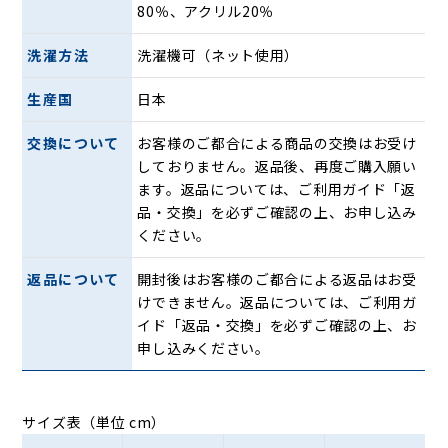
80％、アクリル20％
洗濯方法
洗濯機可（ネット使用）
生産国
日本
交換について
お客様のご都合による商品の交換はお受け
しておりません。返品後、再度ご購入願い
ます。返品については、ご利用ガイド「返
「ひだまり陽」は三重構造キルトウェーブ編地（袖部のみ二
品・交換」を必ずご確認の上、お申し込み
重構造）により、高い保温力を実現。生地にたっぷりと空気
ください。
層をつくることで、断熱性を高めます。
肌側に使用しているダンロン（R）は熱伝導率が小さいの
返品について
開封後はお客様のご都合による返品はお受
で、外気温の影響を受けにくく、体温によってあたためられ
けできません。返品については、ご利用ガ
た暖気を逃がしません。
イド「返品・交換」を必ずご確認の上、お
ダンロン（R）は肌に触れた瞬間からあたたかく感じ、やわ
申し込みください。
らかい肌触りで着心地にも優れています。ひだまりの機能性
の高さはエベレスト登山隊に採用されたことでも実証されて
います。
サイズ表（単位 cm）