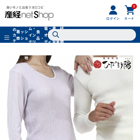
0
フ
全
フ
ァ
グル
ログイン
カート
ホー
家
産
て
新
ァ
ッ
メ・
ム・
電・
書
経
の
着
ッ
シ
食
イン
オー
籍・
新
カ
商
シ
ョ
品・
テ
テリ
ディ
音楽
聞
品
ョ
ン
ドリ
ゴ
ア
オ
社
ン
小
ンク
リ
物