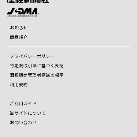
お尻までを優しくすっぽり包み込み、しかもすっきり。
静電気を抑え、ホコリの吸着を軽減
お知らせ
静電気抑制資材を使用。脱着時に発生するパチパチ音やショ
ックを抑え、汚れやすさの原因である静電気によるホコリの
商品紹介
吸着、不快なまとわりつきを軽減します。
プライバシーポリシー
日本製の誇り
特定商取引法に基づく表記
「ひだまり」のこだわりは、ただ温かいだけの肌着ではな
く、一枚で保温力、汗冷えしない、静電気抑制、抗菌防臭、
酒類販売管理者標識の掲示
消臭、着心地を兼ね備えた肌着であるということです。機能
利用規約
性はもちろん素肌に触る肌着なので、素材にこだわりやさし
い肌触りと上品な風合いに仕上げました。
また、生地の製造・裁断から縫製・検品まで全て日本国内で
ご利用ガイド
行っています。日本ならではの「ものづくりの心」によって
当サイトについて
一枚一枚丁寧につくられた国内生産の高い信頼性も「ひだま
り」の魅力です。優れた素材とこだわりある「ひだまり」肌
お問い合わせ
着を、今年の冬、ぜひ体験してみてください。