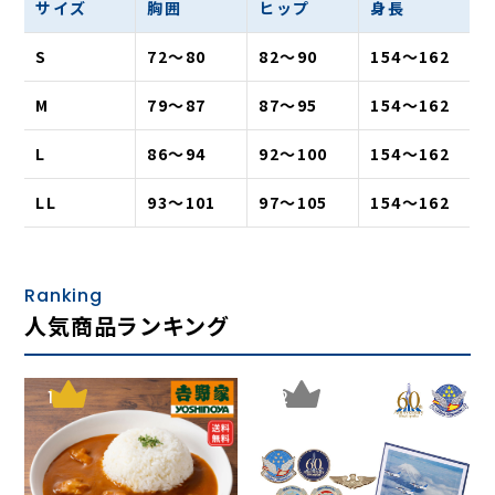
空気の層で包み込む特殊加工編地
サイズ
胸囲
ヒップ
身長
S
72〜80
82〜90
154〜162
M
79〜87
87〜95
154〜162
L
86〜94
92〜100
154〜162
LL
93〜101
97〜105
154〜162
Ranking
ナイロンを縮ませ、空気層をプラスした三重構造特殊ウェー
人気商品ランキング
ブ加工編地（袖部分の二重構造）により保温力アップ！あた
たかい体温はダンロン（R）で肌側にキープし、冷えの大敵
である汗や湿気は内側に留めることなく外側へ放出します。
1
2
1枚の肌着で2枚・3枚分の重ね着効果が実感できます。
透湿性に優れたダンロン（R）使用
肌側に使用しているダンロン（R）は保水をしないポリ塩化