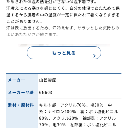
ためられた体温の熱を逃がさない保温下着です。
汗冷えによる寒さを感じにくく、自分の体温であたためて保
温するから肌着の中の温度が一定に保たれて暑くなりすぎる
ことがありません。
汗は表に放出するため、汗冷えせず、サラッとした気持ちの
よいあたたかさが続きます。
もっと見る
さらに陽は首元、袖口、足首は体温を逃しにくい仕様に改
メーカー
山甚物産
良。保温力・透湿性・動きやすさ・抗菌消臭を兼ね備えた防
寒肌着の決定版です。
メーカー品番
6N603
寒さからカラダを守る！体温を蓄え逃がさな
素材・原材料
キルト部：アクリル70％、毛30％ 中
糸：ナイロン100％ 裏：ポリ塩化ビニル
い！
80％、アクリル20％ 袖部表：アクリル
70％、毛30％ 袖部裏：ポリ塩化ビニル